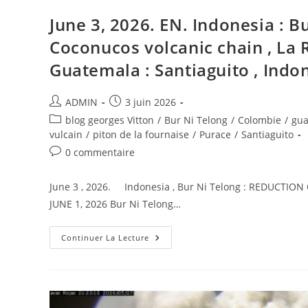
June 3, 2026. EN. Indonesia : B
Coconucos volcanic chain , La R
Guatemala : Santiaguito , Indone
Auteur/autrice
Publication
ADMIN
3 juin 2026
de
publiée :
Post
blog georges Vitton
/
Bur Ni Telong
/
Colombie
/
gua
la
category:
vulcain
/
piton de la fournaise
/
Purace
/
Santiaguito
publication :
Commentaires
0 commentaire
de
la
June 3 , 2026. Indonesia , Bur Ni Telong : REDUCTI
publication :
JUNE 1, 2026 Bur Ni Telong…
June
Continuer La Lecture
3,
2026.
EN.
Indonesia
:
Bur
Ni