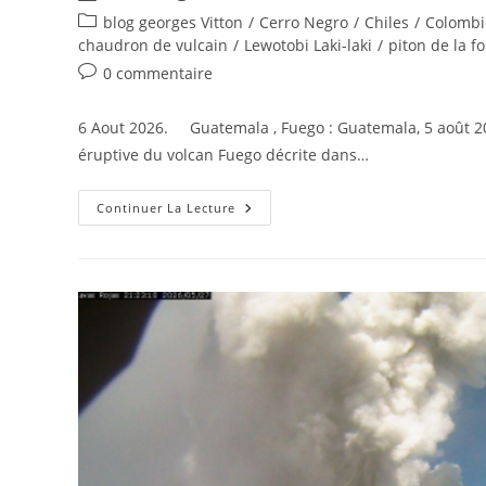
de
publiée :
Post
blog georges Vitton
/
Cerro Negro
/
Chiles
/
Colombi
la
category:
chaudron de vulcain
/
Lewotobi Laki-laki
/
piton de la f
publication :
Commentaires
0 commentaire
de
la
6 Aout 2026. Guatemala , Fuego : Guatemala, 5 août 202
publication :
éruptive du volcan Fuego décrite dans…
6
Continuer La Lecture
Aout
2026.
FR.
Guatemala
:
Fuego
,
Italie
/
Sicile
:
Etna
,
Indonésie
:
Lewotobi
Laki-
Laki