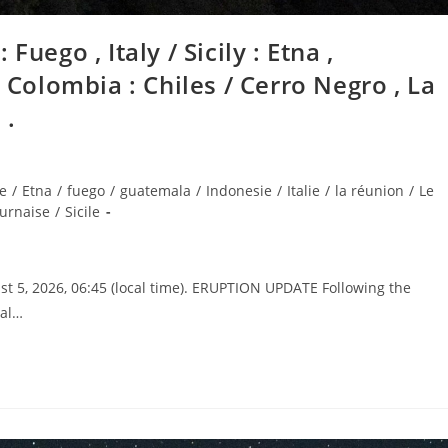
uego , Italy / Sicily : Etna ,
, Colombia : Chiles / Cerro Negro , La
 .
e
/
Etna
/
fuego
/
guatemala
/
Indonesie
/
Italie
/
la réunion
/
Le
ournaise
/
Sicile
t 5, 2026, 06:45 (local time). ERUPTION UPDATE Following the
ial…