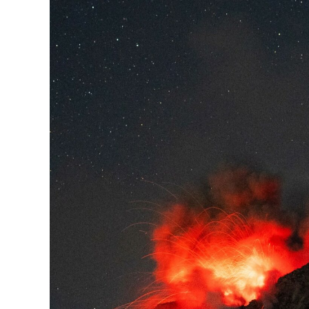
,
Italy
/
Sicily
:
Etna
,
Indonesia
:
Lewotobi
Laki-
Laki
,
Colombia
:
Chiles
/
Cerro
Negro
,
La
Réunion
:
Piton
De
La
Fournaise
.