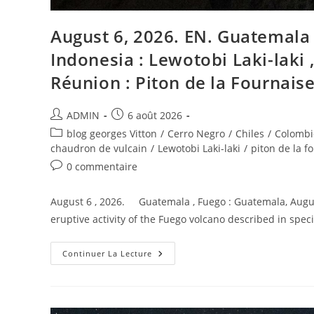
August 6, 2026. EN. Guatemala : F
Indonesia : Lewotobi Laki-laki 
Réunion : Piton de la Fournaise
Auteur/autrice
Publication
ADMIN
6 août 2026
de
publiée :
Post
blog georges Vitton
/
Cerro Negro
/
Chiles
/
Colombi
la
category:
chaudron de vulcain
/
Lewotobi Laki-laki
/
piton de la f
publication :
Commentaires
0 commentaire
de
la
August 6 , 2026. Guatemala , Fuego : Guatemala, Augus
publication :
eruptive activity of the Fuego volcano described in spec
August
Continuer La Lecture
6,
2026.
EN.
Guatemala
:
Fuego