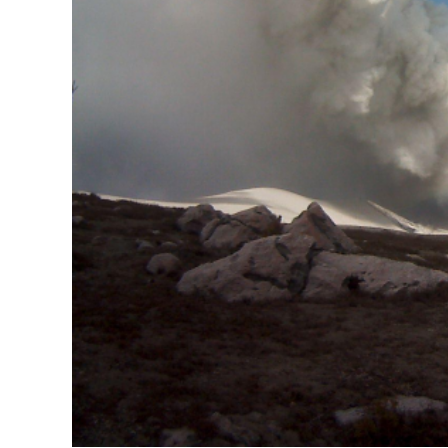
,
Colombie
:
Chiles
/
Cerro
Negro
,
La
Réunion
:
Piton
De
La
Fournaise
.