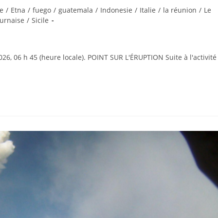
e
/
Etna
/
fuego
/
guatemala
/
Indonesie
/
Italie
/
la réunion
/
Le
ournaise
/
Sicile
6, 06 h 45 (heure locale). POINT SUR L'ÉRUPTION Suite à l'activité