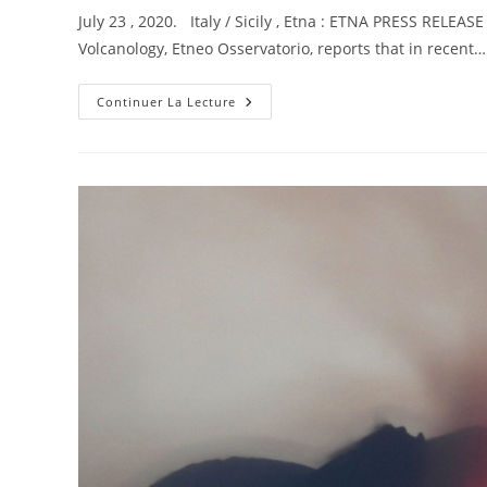
la
July 23 , 2020. Italy / Sicily , Etna : ETNA PRESS RELEA
publication :
Volcanology, Etneo Osservatorio, reports that in recent…
July
Continuer La Lecture
23,
2020.
EN
.
Italy
/
Sicily
:
Etna
,
Japan
:
Nishinoshima
,
Kadovar
:
Papua
New
Guinea
,
Ecuador
:
Reventador
,
Guatemala