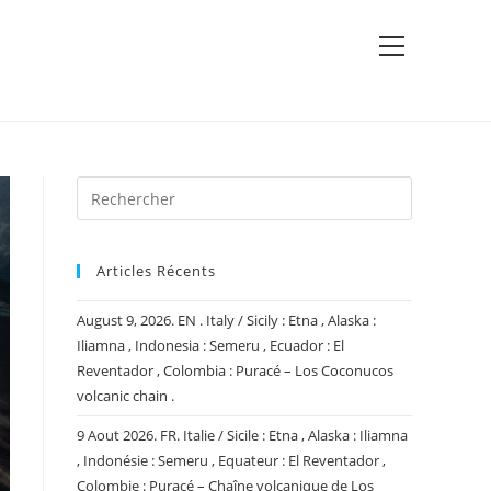
View
website
Menu
Articles Récents
August 9, 2026. EN . Italy / Sicily : Etna , Alaska :
Iliamna , Indonesia : Semeru , Ecuador : El
Reventador , Colombia : Puracé – Los Coconucos
volcanic chain .
9 Aout 2026. FR. Italie / Sicile : Etna , Alaska : Iliamna
, Indonésie : Semeru , Equateur : El Reventador ,
Colombie : Puracé – Chaîne volcanique de Los