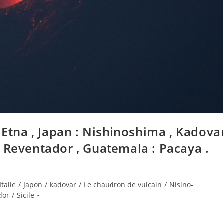
y : Etna , Japan : Nishinoshima , Kadova
 Reventador , Guatemala : Pacaya .
Italie
/
Japon
/
kadovar
/
Le chaudron de vulcain
/
Nisino-
dor
/
Sicile