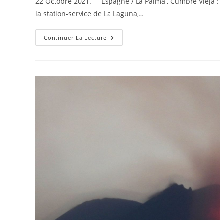
22 Octobre 2021. Espagne / La Palma , Cumbre Vieja : 
publication :
la station-service de La Laguna,…
22
Continuer La Lecture
Octobre
2021.
FR
.
Espagne
/
La
Palma
:
Cumbre
Vieja
,
Italie
/
Sicile
:
Etna
,
Colombie
:
Nevado
Del
Ruiz
,
Hawaii
: