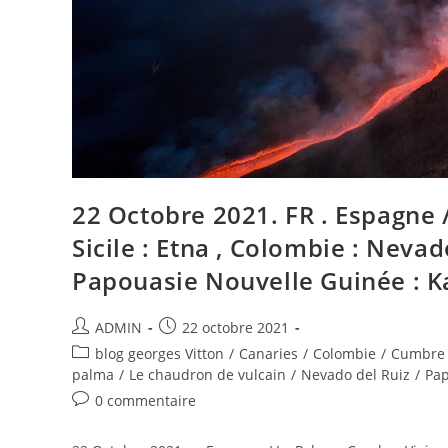
Kilauea
,
Papua
New
Guinea
:
Kadovar
.
22 Octobre 2021. FR . Espagne /
Sicile : Etna , Colombie : Nevado
Papouasie Nouvelle Guinée : K
Auteur/autrice
Publication
ADMIN
22 octobre 2021
de
publiée :
Post
blog georges Vitton
/
Canaries
/
Colombie
/
Cumbre 
la
category:
palma
/
Le chaudron de vulcain
/
Nevado del Ruiz
/
Pap
publication :
Commentaires
0 commentaire
de
la