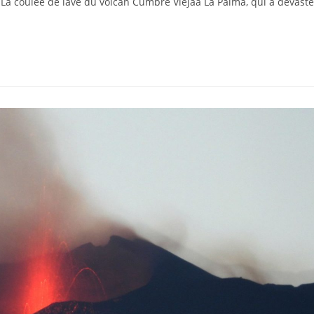
La coulée de lave du volcan Cumbre Viejaà La Palma, qui a dévasté