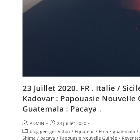
:
Pacaya
.
23 Juillet 2020. FR . Italie / Sic
Kadovar : Papouasie Nouvelle G
Guatemala : Pacaya .
Auteur/autrice
Publication
ADMIN
23 juillet 2020
de
publiée :
Post
blog georges Vitton
/
Equateur
/
Etna
/
guatemala
/
la
category:
Shima
/
pacaya
/
Papouasie Nouvelle Guinée
/
Reventa