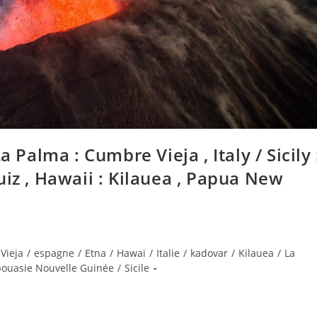
 Palma : Cumbre Vieja , Italy / Sicily 
uiz , Hawaii : Kilauea , Papua New
Vieja
/
espagne
/
Etna
/
Hawai
/
Italie
/
kadovar
/
Kilauea
/
La
ouasie Nouvelle Guinée
/
Sicile