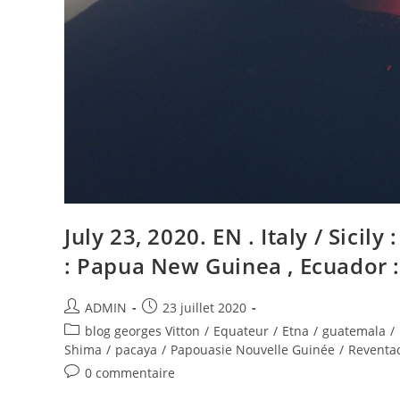
Kilauea
,
Papouasie
Nouvelle
Guinée
:
Kadovar
.
July 23, 2020. EN . Italy / Sicil
: Papua New Guinea , Ecuador :
Auteur/autrice
Publication
ADMIN
23 juillet 2020
de
publiée :
Post
blog georges Vitton
/
Equateur
/
Etna
/
guatemala
/
la
category:
Shima
/
pacaya
/
Papouasie Nouvelle Guinée
/
Reventa
publication :
Commentaires
0 commentaire
de