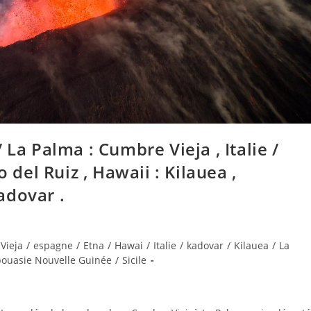
 La Palma : Cumbre Vieja , Italie /
 del Ruiz , Hawaii : Kilauea ,
adovar .
Vieja
/
espagne
/
Etna
/
Hawai
/
Italie
/
kadovar
/
Kilauea
/
La
ouasie Nouvelle Guinée
/
Sicile