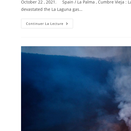
October 22 , 2021. Spain / La Palma , Cumbre Vieja : L
publication :
devastated the La Laguna gas…
October
Continuer La Lecture
22
,
2021.
EN.
Spain
/
La
Palma
:
Cumbre
Vieja
,
Italy
/
Sicily
:
Etna
,
Colombia
:
Nevado
Del
Ruiz
,
Hawaii
: