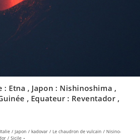
ile : Etna , Japon : Nishinoshima ,
uinée , Equateur : Reventador ,
Italie
/
Japon
/
kadovar
/
Le chaudron de vulcain
/
Nisino-
dor
/
Sicile