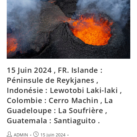
Indonesia
:
Lewotobi
Laki-
Laki
,
Colombia
:
Cerro
Machin
,
La
Guadeloupe
:
La
15 Juin 2024 , FR. Islande :
Soufrière
,
Guatemala
Péninsule de Reykjanes ,
:
Santiaguito
Indonésie : Lewotobi Laki-laki ,
.
Colombie : Cerro Machin , La
Guadeloupe : La Soufrière ,
Guatemala : Santiaguito .
Auteur/autrice
Publication
ADMIN
15 juin 2024