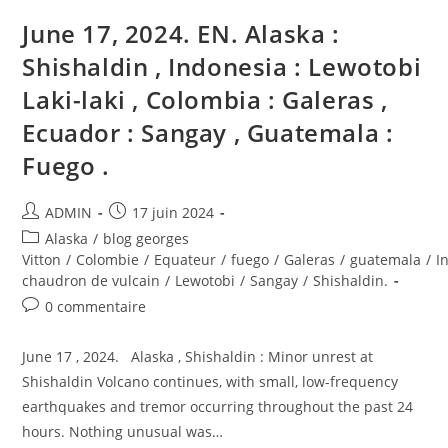
Negro
,
June 17, 2024. EN. Alaska :
Hawaii
:
Kilauea
Shishaldin , Indonesia : Lewotobi
.
Laki-laki , Colombia : Galeras ,
Ecuador : Sangay , Guatemala :
Fuego .
Auteur/autrice
Publication
ADMIN
17 juin 2024
de
publiée :
Post
Alaska
/
blog georges
la
category:
Vitton
/
Colombie
/
Equateur
/
fuego
/
Galeras
/
guatemala
/
I
publication :
chaudron de vulcain
/
Lewotobi
/
Sangay
/
Shishaldin.
Commentaires
0 commentaire
de
la
June 17 , 2024. Alaska , Shishaldin : Minor unrest at
publication :
Shishaldin Volcano continues, with small, low-frequency
earthquakes and tremor occurring throughout the past 24
hours. Nothing unusual was…