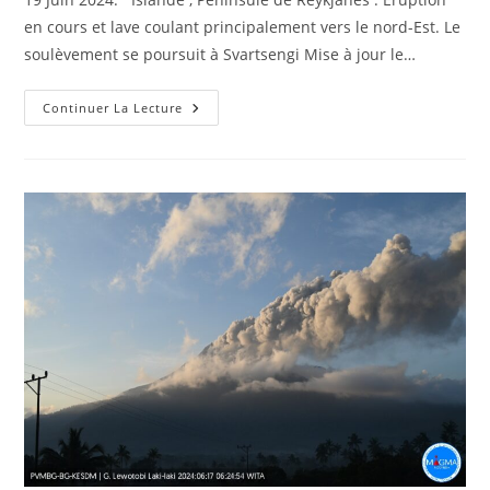
publication :
en cours et lave coulant principalement vers le nord-Est. Le
soulèvement se poursuit à Svartsengi Mise à jour le…
19
Continuer La Lecture
Juin
2024.
FR.
Islande
:
Péninsule
De
Reykjanes
,
Italie
:
Stromboli
,
Indonésie
:
Lewotobi
Laki-
Laki
,
Colombie
:
Chiles
/
Cerro