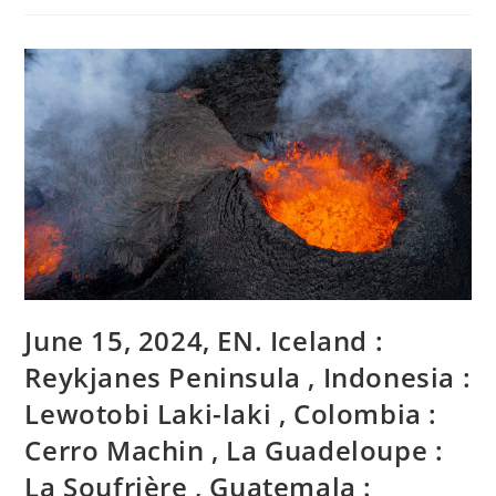
FR.
Alaska
:
Shishaldin
,
Indonésie
:
Lewotobi
Laki-
Laki
,
Colombie
:
Galeras
,
Equateur
:
Sangay
,
Guatemala
:
June 15, 2024, EN. Iceland :
Fuego
.
Reykjanes Peninsula , Indonesia :
Lewotobi Laki-laki , Colombia :
Cerro Machin , La Guadeloupe :
La Soufrière , Guatemala :