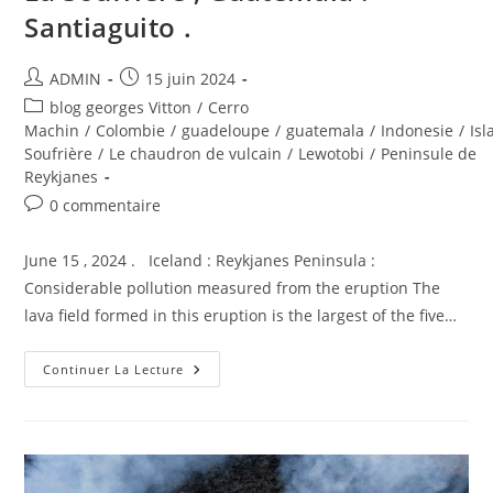
Santiaguito .
Auteur/autrice
Publication
ADMIN
15 juin 2024
de
publiée :
Post
blog georges Vitton
/
Cerro
la
category:
Machin
/
Colombie
/
guadeloupe
/
guatemala
/
Indonesie
/
Is
publication :
Soufrière
/
Le chaudron de vulcain
/
Lewotobi
/
Peninsule de
Reykjanes
Commentaires
0 commentaire
de
la
June 15 , 2024 . Iceland : Reykjanes Peninsula :
publication :
Considerable pollution measured from the eruption The
lava field formed in this eruption is the largest of the five…
June
Continuer La Lecture
15,
2024,
EN.
Iceland
:
Reykjanes
Peninsula
,