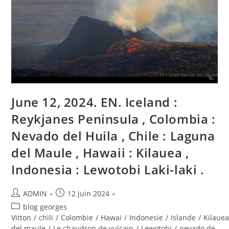
:
Lewotobi
Laki-
Laki
,
Colombie
:
Cerro
Machin
,
La
Guadeloupe
:
La
June 12, 2024. EN. Iceland :
Soufrière
,
Reykjanes Peninsula , Colombia :
Guatemala
:
Santiaguito
Nevado del Huila , Chile : Laguna
.
del Maule , Hawaii : Kilauea ,
Indonesia : Lewotobi Laki-laki .
Auteur/autrice
Publication
ADMIN
12 juin 2024
de
publiée :
Post
blog georges
la
category:
Vitton
/
chili
/
Colombie
/
Hawai
/
Indonesie
/
Islande
/
Kilaue
publication :
del maule
/
Le chaudron de vulcain
/
Lewotobi
/
nevado de