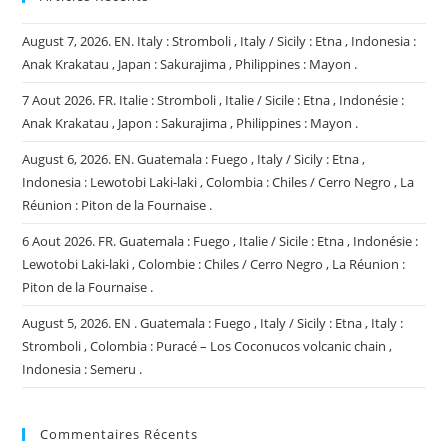
Del
Maule
,
August 7, 2026. EN. Italy : Stromboli , Italy / Sicily : Etna , Indonesia :
Hawaii
Anak Krakatau , Japan : Sakurajima , Philippines : Mayon .
:
Kilauea
,
7 Aout 2026. FR. Italie : Stromboli , Italie / Sicile : Etna , Indonésie :
Indonésie
:
Anak Krakatau , Japon : Sakurajima , Philippines : Mayon .
Lewotobi
Laki-
August 6, 2026. EN. Guatemala : Fuego , Italy / Sicily : Etna ,
Laki
.
Indonesia : Lewotobi Laki-laki , Colombia : Chiles / Cerro Negro , La
Réunion : Piton de la Fournaise .
6 Aout 2026. FR. Guatemala : Fuego , Italie / Sicile : Etna , Indonésie :
Lewotobi Laki-laki , Colombie : Chiles / Cerro Negro , La Réunion :
Piton de la Fournaise .
August 5, 2026. EN . Guatemala : Fuego , Italy / Sicily : Etna , Italy :
Stromboli , Colombia : Puracé – Los Coconucos volcanic chain ,
Indonesia : Semeru .
Commentaires Récents