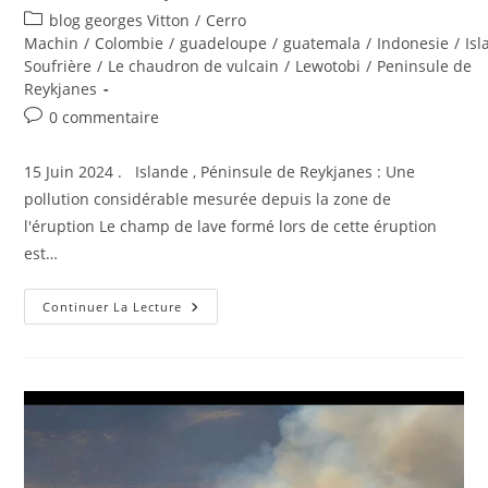
de
publiée :
Post
blog georges Vitton
/
Cerro
la
category:
Machin
/
Colombie
/
guadeloupe
/
guatemala
/
Indonesie
/
Is
publication :
Soufrière
/
Le chaudron de vulcain
/
Lewotobi
/
Peninsule de
Reykjanes
Commentaires
0 commentaire
de
la
15 Juin 2024 . Islande , Péninsule de Reykjanes : Une
publication :
pollution considérable mesurée depuis la zone de
l'éruption Le champ de lave formé lors de cette éruption
est…
15
Continuer La Lecture
Juin
2024
,
FR.
Islande
:
Péninsule
De
Reykjanes
,
Indonésie