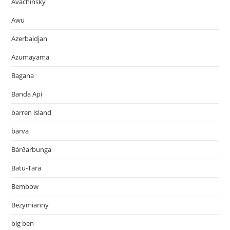
Avachinsky
Awu
Azerbaidjan
Azumayama
Bagana
Banda Api
barren island
barva
Bárðarbunga
Batu-Tara
Bembow
Bezymianny
big ben