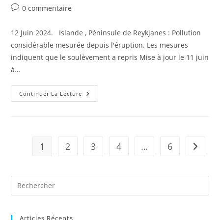
Commentaires
0 commentaire
de
la
12 Juin 2024. Islande , Péninsule de Reykjanes : Pollution
publication :
considérable mesurée depuis l'éruption. Les mesures
indiquent que le soulèvement a repris Mise à jour le 11 juin
à…
12
Continuer La Lecture
Juin
2024.
FR.
Islande
:
Péninsule
De
1
2
3
4
…
6
Aller à 
Reykjanes
,
Colombie
:
Nevado
Del
Huila
,
Chili
:
Laguna
Articles Récents