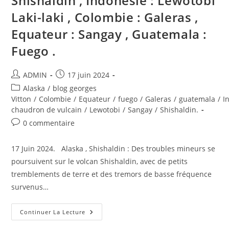
Shishaldin , Indonésie : Lewotobi
Laki-laki , Colombie : Galeras ,
Equateur : Sangay , Guatemala :
Fuego .
Auteur/autrice
Publication
ADMIN
17 juin 2024
de
publiée :
Post
Alaska
/
blog georges
la
category:
Vitton
/
Colombie
/
Equateur
/
fuego
/
Galeras
/
guatemala
/
I
publication :
chaudron de vulcain
/
Lewotobi
/
Sangay
/
Shishaldin.
Commentaires
0 commentaire
de
la
17 Juin 2024. Alaska , Shishaldin : Des troubles mineurs se
publication :
poursuivent sur le volcan Shishaldin, avec de petits
tremblements de terre et des tremors de basse fréquence
survenus…
17
Continuer La Lecture
Juin
2024.