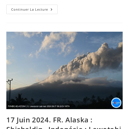
June
Continuer La Lecture
17,
2024.
EN.
Alaska
:
Shishaldin
,
Indonesia
:
Lewotobi
Laki-
Laki
,
Colombia
:
Galeras
,
Ecuador
:
Sangay
,
Guatemala
:
Fuego
.
17 Juin 2024. FR. Alaska :