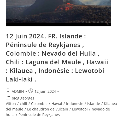
Laguna
Del
Maule
,
Hawaii
:
Kilauea
,
Indonesia
12 Juin 2024. FR. Islande :
:
Lewotobi
Péninsule de Reykjanes ,
Laki-
Laki
.
Colombie : Nevado del Huila ,
Chili : Laguna del Maule , Hawaii
: Kilauea , Indonésie : Lewotobi
Laki-laki .
Auteur/autrice
Publication
ADMIN
12 juin 2024
de
publiée :
Post
blog georges
la
category:
Vitton
/
chili
/
Colombie
/
Hawai
/
Indonesie
/
Islande
/
Kilaue
publication :
del maule
/
Le chaudron de vulcain
/
Lewotobi
/
nevado de
huila
/
Peninsule de Reykjanes