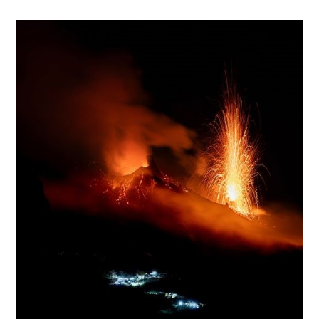
Indonésie
:
Lewotobi
Laki-
Laki
,
Guatemala
:
Fuego
,
Colombie
:
Nevado
Del
Ruiz
,
Japon
:
Suwanosejima
,
Kamchatka
:
Bezymianny
.