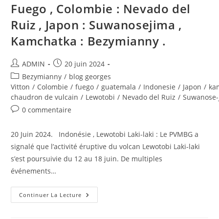
Fuego , Colombie : Nevado del
Ruiz , Japon : Suwanosejima ,
Kamchatka : Bezymianny .
Auteur/autrice
Publication
ADMIN
20 juin 2024
de
publiée :
Post
Bezymianny
/
blog georges
la
category:
Vitton
/
Colombie
/
fuego
/
guatemala
/
Indonesie
/
Japon
/
ka
publication :
chaudron de vulcain
/
Lewotobi
/
Nevado del Ruiz
/
Suwanose-
Commentaires
0 commentaire
de
la
20 Juin 2024. Indonésie , Lewotobi Laki-laki : Le PVMBG a
publication :
signalé que l’activité éruptive du volcan Lewotobi Laki-laki
s’est poursuivie du 12 au 18 juin. De multiples
événements…
20
Continuer La Lecture
Juin
2024.
FR.