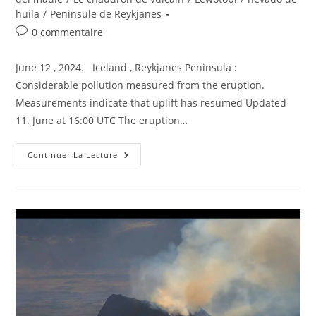
huila
/
Peninsule de Reykjanes
Commentaires
0 commentaire
de
la
June 12 , 2024. Iceland , Reykjanes Peninsula :
publication :
Considerable pollution measured from the eruption.
Measurements indicate that uplift has resumed Updated
11. June at 16:00 UTC The eruption…
June
Continuer La Lecture
12,
2024.
EN.
Iceland
:
Reykjanes
Peninsula
,
Colombia
:
Nevado
Del
Huila
,
Chile
: