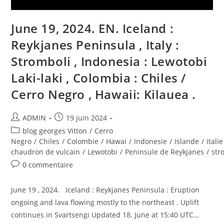
June 19, 2024. EN. Iceland :
Reykjanes Peninsula , Italy :
Stromboli , Indonesia : Lewotobi
Laki-laki , Colombia : Chiles /
Cerro Negro , Hawaii: Kilauea .
Auteur/autrice
Publication
ADMIN
19 juin 2024
de
publiée :
Post
blog georges Vitton
/
Cerro
la
category:
Negro
/
Chiles
/
Colombie
/
Hawai
/
Indonesie
/
Islande
/
Italie
publication :
chaudron de vulcain
/
Lewotobi
/
Peninsule de Reykjanes
/
str
Commentaires
0 commentaire
de
la
June 19 , 2024. Iceland : Reykjanes Peninsula : Eruption
publication :
ongoing and lava flowing mostly to the northeast . Uplift
continues in Svartsengi Updated 18. June at 15:40 UTC…