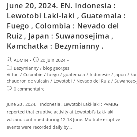
June 20, 2024. EN. Indonesia :
Lewotobi Laki-laki , Guatemala :
Fuego , Colombia : Nevado del
Ruiz , Japan : Suwanosejima ,
Kamchatka : Bezymianny .
Auteur/autrice
Publication
ADMIN
20 juin 2024
de
publiée :
Post
Bezymianny
/
blog georges
la
category:
Vitton
/
Colombie
/
fuego
/
guatemala
/
Indonesie
/
Japon
/
ka
publication :
chaudron de vulcain
/
Lewotobi
/
Nevado del Ruiz
/
Suwanose-
Commentaires
0 commentaire
de
la
June 20 , 2024. Indonesia , Lewotobi Laki-laki : PVMBG
publication :
reported that eruptive activity at Lewotobi’s Laki-laki
volcano continued during 12-18 June. Multiple eruptive
events were recorded daily by…