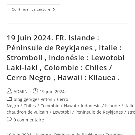
June
Continuer La Lecture
19,
2024.
EN.
Iceland
:
Reykjanes
19 Juin 2024. FR. Islande :
Peninsula
,
Péninsule de Reykjanes , Italie :
Italy
:
Stromboli , Indonésie : Lewotobi
Stromboli
,
Indonesia
Laki-laki , Colombie : Chiles /
:
Lewotobi
Cerro Negro , Hawaii : Kilauea .
Laki-
Laki
,
Colombia
Auteur/autrice
Publication
ADMIN
19 juin 2024
:
de
publiée :
Chiles
Post
blog georges Vitton
/
Cerro
/
la
category:
Negro
/
Chiles
/
Colombie
/
Hawai
/
Indonesie
/
Islande
/
Italie
Cerro
publication :
Negro
chaudron de vulcain
/
Lewotobi
/
Peninsule de Reykjanes
/
str
,
Hawaii:
Commentaires
0 commentaire
Kilauea
de
.
la
19 Juin 2024. Islande , Péninsule de Reykjanes : Éruption