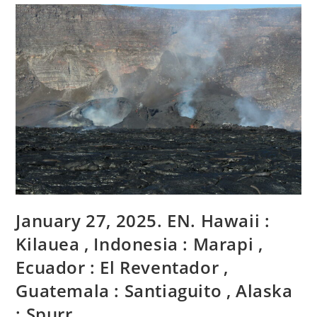
:
White
Island
,
Pérou
:
Ubinas
,
Indonésie
:
Ibu
,
Costa
Rica
:
Rincon
De
La
Vieja
/
Turrialba
January 27, 2025. EN. Hawaii :
,
La
Martinique
Kilauea , Indonesia : Marapi ,
:
Montagne
Ecuador : El Reventador ,
Pelée
.
Guatemala : Santiaguito , Alaska
: Spurr .