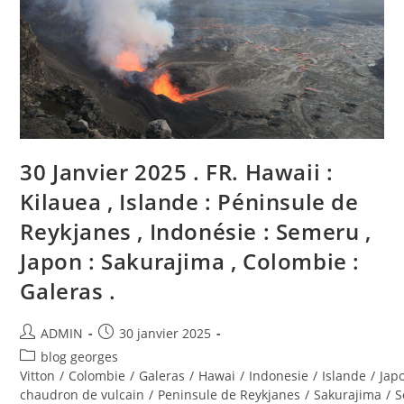
Indonesia
:
Semeru
,
Japan
:
Sakurajima
,
Colombia
:
Galeras
.
30 Janvier 2025 . FR. Hawaii :
Kilauea , Islande : Péninsule de
Reykjanes , Indonésie : Semeru ,
Japon : Sakurajima , Colombie :
Galeras .
Auteur/autrice
Publication
ADMIN
30 janvier 2025
de
publiée :
Post
blog georges
la
category:
Vitton
/
Colombie
/
Galeras
/
Hawai
/
Indonesie
/
Islande
/
Jap
publication :
chaudron de vulcain
/
Peninsule de Reykjanes
/
Sakurajima
/
S