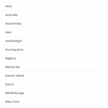
Atka
australie
Avachinsky
Awu
Azerbaidjan
Azumayama
Bagana
Banda Api
barren island
barva
Bárðarbunga
Batu-Tara