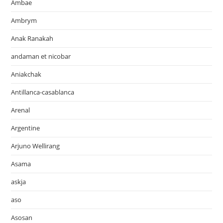
Ambae
Ambrym
Anak Ranakah
andaman et nicobar
Aniakchak
Antillanca-casablanca
Arenal
Argentine
Arjuno Wellirang
Asama
askja
aso
Asosan