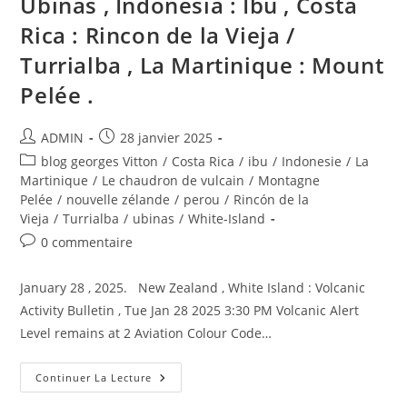
Ubinas , Indonesia : Ibu , Costa
Rica : Rincon de la Vieja /
Turrialba , La Martinique : Mount
Pelée .
Auteur/autrice
Publication
ADMIN
28 janvier 2025
de
publiée :
Post
blog georges Vitton
/
Costa Rica
/
ibu
/
Indonesie
/
La
la
category:
Martinique
/
Le chaudron de vulcain
/
Montagne
publication :
Pelée
/
nouvelle zélande
/
perou
/
Rincón de la
Vieja
/
Turrialba
/
ubinas
/
White-Island
Commentaires
0 commentaire
de
la
January 28 , 2025. New Zealand , White Island : Volcanic
publication :
Activity Bulletin , Tue Jan 28 2025 3:30 PM Volcanic Alert
Level remains at 2 Aviation Colour Code…
January
Continuer La Lecture
28,
2025.