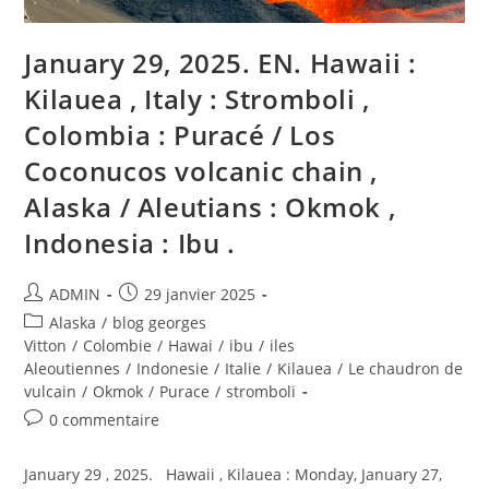
Sakurajima
,
Colombie
January 29, 2025. EN. Hawaii :
:
Galeras
.
Kilauea , Italy : Stromboli ,
Colombia : Puracé / Los
Coconucos volcanic chain ,
Alaska / Aleutians : Okmok ,
Indonesia : Ibu .
Auteur/autrice
Publication
ADMIN
29 janvier 2025
de
publiée :
Post
Alaska
/
blog georges
la
category:
Vitton
/
Colombie
/
Hawai
/
ibu
/
iles
publication :
Aleoutiennes
/
Indonesie
/
Italie
/
Kilauea
/
Le chaudron de
vulcain
/
Okmok
/
Purace
/
stromboli
Commentaires
0 commentaire
de
la
January 29 , 2025. Hawaii , Kilauea : Monday, January 27,
publication :