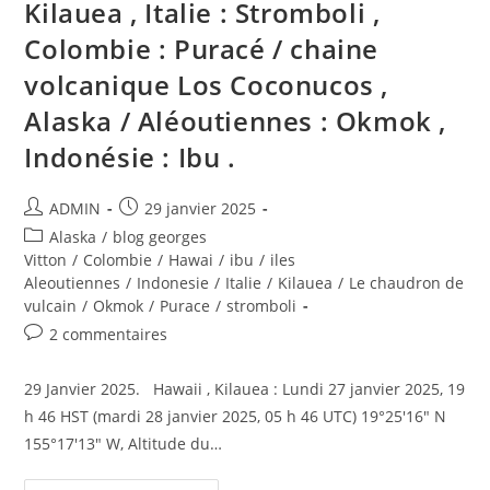
,
Kilauea , Italie : Stromboli ,
Indonesia
:
Colombie : Puracé / chaine
Ibu
.
volcanique Los Coconucos ,
Alaska / Aléoutiennes : Okmok ,
Indonésie : Ibu .
Auteur/autrice
Publication
ADMIN
29 janvier 2025
de
publiée :
Post
Alaska
/
blog georges
la
category:
Vitton
/
Colombie
/
Hawai
/
ibu
/
iles
publication :
Aleoutiennes
/
Indonesie
/
Italie
/
Kilauea
/
Le chaudron de
vulcain
/
Okmok
/
Purace
/
stromboli
Commentaires
2 commentaires
de
la
29 Janvier 2025. Hawaii , Kilauea : Lundi 27 janvier 2025, 19
publication :
h 46 HST (mardi 28 janvier 2025, 05 h 46 UTC) 19°25'16" N
155°17'13" W, Altitude du…