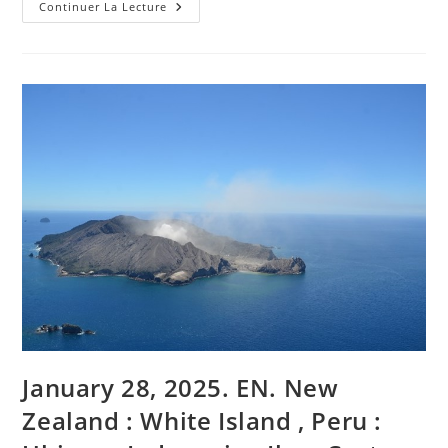
29
Continuer La Lecture
Janvier
2025.
FR.
Hawaii
:
Kilauea
,
Italie
:
Stromboli
,
Colombie
:
Puracé
/
Chaine
Volcanique
Los
Coconucos
,
Alaska
/
Aléoutiennes
:
Okmok
,
January 28, 2025. EN. New
Indonésie
:
Ibu
Zealand : White Island , Peru :
.