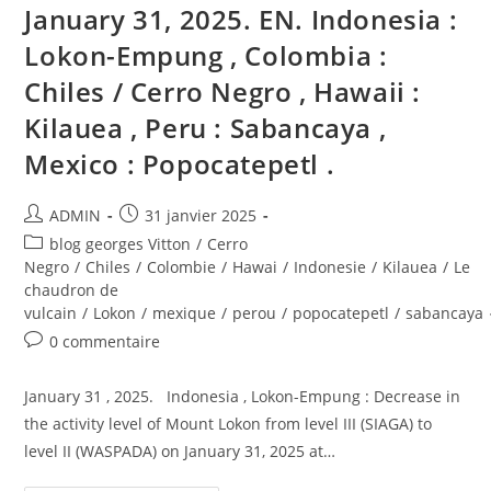
January 31, 2025. EN. Indonesia :
Lokon-Empung , Colombia :
Chiles / Cerro Negro , Hawaii :
Kilauea , Peru : Sabancaya ,
Mexico : Popocatepetl .
Auteur/autrice
Publication
ADMIN
31 janvier 2025
de
publiée :
Post
blog georges Vitton
/
Cerro
la
category:
Negro
/
Chiles
/
Colombie
/
Hawai
/
Indonesie
/
Kilauea
/
Le
publication :
chaudron de
vulcain
/
Lokon
/
mexique
/
perou
/
popocatepetl
/
sabancaya
Commentaires
0 commentaire
de
la
January 31 , 2025. Indonesia , Lokon-Empung : Decrease in
publication :
the activity level of Mount Lokon from level III (SIAGA) to
level II (WASPADA) on January 31, 2025 at…