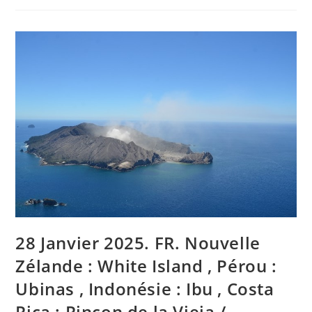
EN.
New
Zealand
:
White
Island
,
Peru
:
Ubinas
,
Indonesia
:
Ibu
,
Costa
Rica
:
Rincon
De
La
Vieja
/
Turrialba
28 Janvier 2025. FR. Nouvelle
,
La
Martinique
Zélande : White Island , Pérou :
:
Mount
Ubinas , Indonésie : Ibu , Costa
Pelée
.
Rica : Rincon de la Vieja /