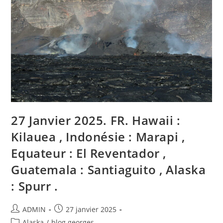
,
Ecuador
:
El
Reventador
,
Guatemala
:
Santiaguito
,
Alaska
:
Spurr
.
27 Janvier 2025. FR. Hawaii :
Kilauea , Indonésie : Marapi ,
Equateur : El Reventador ,
Guatemala : Santiaguito , Alaska
: Spurr .
Auteur/autrice
Publication
ADMIN
27 janvier 2025
de
publiée :
Post
Alaska
/
blog georges