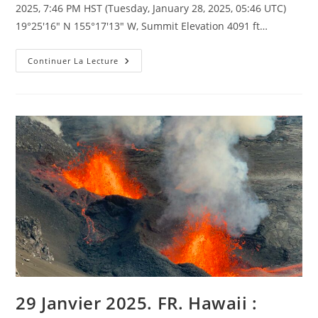
2025, 7:46 PM HST (Tuesday, January 28, 2025, 05:46 UTC)
19°25'16" N 155°17'13" W, Summit Elevation 4091 ft…
January
Continuer La Lecture
29,
2025.
EN.
Hawaii
:
Kilauea
,
Italy
:
Stromboli
,
Colombia
:
Puracé
/
Los
Coconucos
Volcanic
Chain
,
Alaska
/
Aleutians
29 Janvier 2025. FR. Hawaii :
:
Okmok