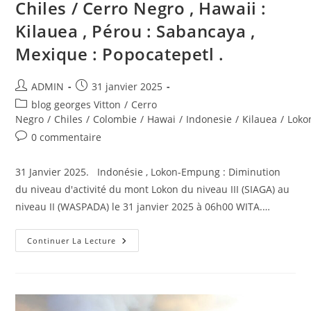
Chiles / Cerro Negro , Hawaii :
Kilauea , Pérou : Sabancaya ,
Mexique : Popocatepetl .
Auteur/autrice
Publication
ADMIN
31 janvier 2025
de
publiée :
Post
blog georges Vitton
/
Cerro
la
category:
Negro
/
Chiles
/
Colombie
/
Hawai
/
Indonesie
/
Kilauea
/
Loko
publication :
Commentaires
0 commentaire
de
la
31 Janvier 2025. Indonésie , Lokon-Empung : Diminution
publication :
du niveau d'activité du mont Lokon du niveau III (SIAGA) au
niveau II (WASPADA) le 31 janvier 2025 à 06h00 WITA.…
31
Continuer La Lecture
Janvier
2025.
FR.
Indonésie
:
Lokon-
Empung