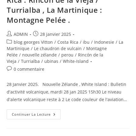
Turrialba , La Martinique :
Montagne Pelée .
Auteur/autrice
Publication
ADMIN
28 janvier 2025
de
publiée :
Post
blog georges Vitton
/
Costa Rica
/
ibu
/
Indonesie
/
La
la
category:
Martinique
/
Le chaudron de vulcain
/
Montagne
publication :
Pelée
/
nouvelle zélande
/
perou
/
Rincón de la
Vieja
/
Turrialba
/
ubinas
/
White-Island
Commentaires
0 commentaire
de
la
28 Janvier 2025. Nouvelle Zélande , White Island : Bulletin
publication :
d'activité volcanique, mardi 28 jan 2025 15h30 Le niveau
d'alerte volcanique reste à 2 Le code couleur de l'aviation…
28
Continuer La Lecture
Janvier
2025.
FR.
Nouvelle
Zélande