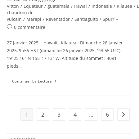
la
category:
Vitton
/
Equateur
/
guatemala
/
Hawai
/
Indonesie
/
Kilauea
/
publication :
chaudron de
vulcain
/
Marapi
/
Reventador
/
Santiaguito
/
Spurr
Commentaires
0 commentaire
de
la
27 Janvier 2025. Hawaii , Kilauea : Dimanche 26 janvier
publication :
2025, 9h55 HST (dimanche 26 janvier 2025, 19h55 UTC)
19°25'16" N 155°17'13" W, Altitude du sommet : 4091
pieds…
27
Continuer La Lecture
Janvier
2025.
FR.
Hawaii
:
Kilauea
,
1
2
3
4
…
6
Aller à 
Indonésie
:
Marapi
,
Equateur
: