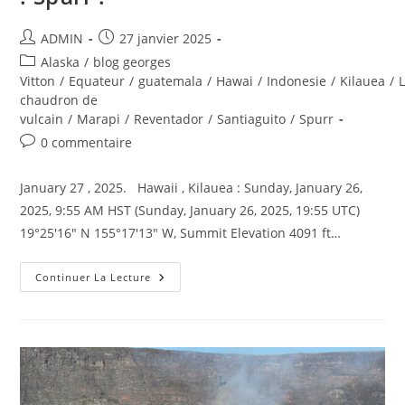
Auteur/autrice
Publication
ADMIN
27 janvier 2025
de
publiée :
Post
Alaska
/
blog georges
la
category:
Vitton
/
Equateur
/
guatemala
/
Hawai
/
Indonesie
/
Kilauea
/
publication :
chaudron de
vulcain
/
Marapi
/
Reventador
/
Santiaguito
/
Spurr
Commentaires
0 commentaire
de
la
January 27 , 2025. Hawaii , Kilauea : Sunday, January 26,
publication :
2025, 9:55 AM HST (Sunday, January 26, 2025, 19:55 UTC)
19°25'16" N 155°17'13" W, Summit Elevation 4091 ft…
January
Continuer La Lecture
27,
2025.
EN.
Hawaii
:
Kilauea
,
Indonesia
:
Marapi