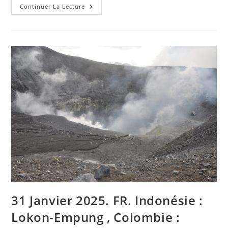
January
Continuer La Lecture
31,
2025.
EN.
Indonesia
:
Lokon-
Empung
,
Colombia
:
Chiles
/
Cerro
Negro
,
Hawaii
:
Kilauea
,
Peru
:
Sabancaya
,
Mexico
:
Popocatepetl
31 Janvier 2025. FR. Indonésie :
.
Lokon-Empung , Colombie :