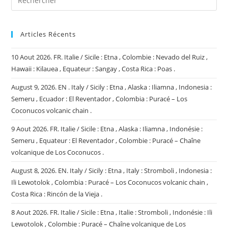
El
Reventador
,
Guatemala
:
Articles Récents
Santiaguito
,
Alaska
10 Aout 2026. FR. Italie / Sicile : Etna , Colombie : Nevado del Ruiz ,
:
Hawaii : Kilauea , Equateur : Sangay , Costa Rica : Poas .
Spurr
.
August 9, 2026. EN . Italy / Sicily : Etna , Alaska : Iliamna , Indonesia :
Semeru , Ecuador : El Reventador , Colombia : Puracé – Los
Coconucos volcanic chain .
9 Aout 2026. FR. Italie / Sicile : Etna , Alaska : Iliamna , Indonésie :
Semeru , Equateur : El Reventador , Colombie : Puracé – Chaîne
volcanique de Los Coconucos .
August 8, 2026. EN. Italy / Sicily : Etna , Italy : Stromboli , Indonesia :
Ili Lewotolok , Colombia : Puracé – Los Coconucos volcanic chain ,
Costa Rica : Rincón de la Vieja .
8 Aout 2026. FR. Italie / Sicile : Etna , Italie : Stromboli , Indonésie : Ili
Lewotolok , Colombie : Puracé – Chaîne volcanique de Los