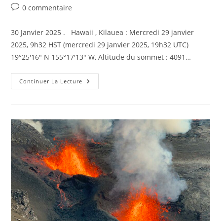
Commentaires
0 commentaire
de
la
30 Janvier 2025 . Hawaii , Kilauea : Mercredi 29 janvier
publication :
2025, 9h32 HST (mercredi 29 janvier 2025, 19h32 UTC)
19°25'16" N 155°17'13" W, Altitude du sommet : 4091…
30
Continuer La Lecture
Janvier
2025
.
FR.
Hawaii
:
Kilauea
,
Islande
:
Péninsule
De
Reykjanes
,
Indonésie
:
Semeru
,
Japon
: