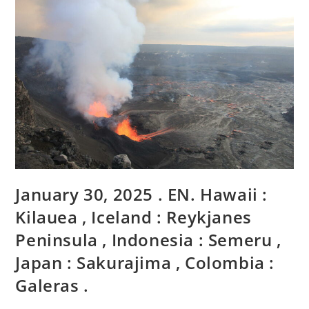
,
Colombie
:
Chiles
/
Cerro
Negro
,
Hawaii
:
Kilauea
,
Pérou
:
Sabancaya
,
Mexique
:
Popocatepetl
January 30, 2025 . EN. Hawaii :
.
Kilauea , Iceland : Reykjanes
Peninsula , Indonesia : Semeru ,
Japan : Sakurajima , Colombia :
Galeras .