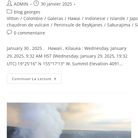
Auteur/autrice
Publication
ADMIN
30 janvier 2025
de
publiée :
Post
blog georges
la
category:
Vitton
/
Colombie
/
Galeras
/
Hawai
/
Indonesie
/
Islande
/
Jap
publication :
chaudron de vulcain
/
Peninsule de Reykjanes
/
Sakurajima
/
S
Commentaires
0 commentaire
de
la
January 30 , 2025 . Hawaii , Kilauea : Wednesday, January
publication :
29, 2025, 9:32 AM HST (Wednesday, January 29, 2025, 19:32
UTC) 19°25'16" N 155°17'13" W, Summit Elevation 4091…
January
Continuer La Lecture
30,
2025
.
EN.
Hawaii
:
Kilauea
,
Iceland
:
Reykjanes
Peninsula
,