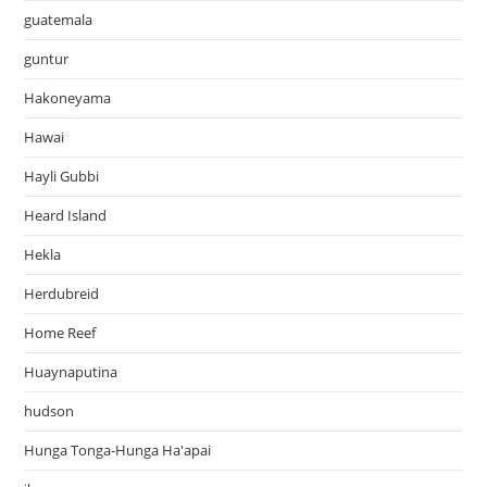
guatemala
guntur
Hakoneyama
Hawai
Hayli Gubbi
Heard Island
Hekla
Herdubreid
Home Reef
Huaynaputina
hudson
Hunga Tonga-Hunga Ha'apai