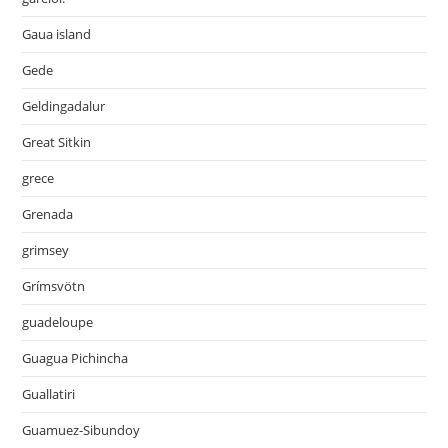
Gaua island
Gede
Geldingadalur
Great Sitkin
grece
Grenada
grimsey
Grímsvötn
guadeloupe
Guagua Pichincha
Guallatiri
Guamuez-Sibundoy