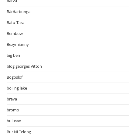
barva
Bárðarbunga
Batu-Tara
Bembow
Bezymianny
big ben
blog georges Vitton
Bogoslof
boiling lake
brava
bromo
bulusan
Bur Ni Telong