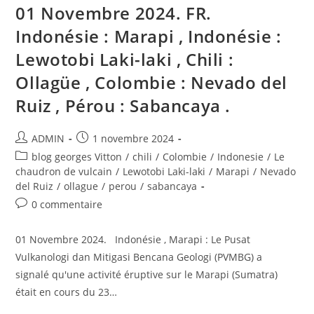
01 Novembre 2024. FR.
Indonésie : Marapi , Indonésie :
Lewotobi Laki-laki , Chili :
Ollagüe , Colombie : Nevado del
Ruiz , Pérou : Sabancaya .
Auteur/autrice
Publication
ADMIN
1 novembre 2024
de
publiée :
Post
blog georges Vitton
/
chili
/
Colombie
/
Indonesie
/
Le
la
category:
chaudron de vulcain
/
Lewotobi Laki-laki
/
Marapi
/
Nevado
publication :
del Ruiz
/
ollague
/
perou
/
sabancaya
Commentaires
0 commentaire
de
la
01 Novembre 2024. Indonésie , Marapi : Le Pusat
publication :
Vulkanologi dan Mitigasi Bencana Geologi (PVMBG) a
signalé qu'une activité éruptive sur le Marapi (Sumatra)
était en cours du 23…