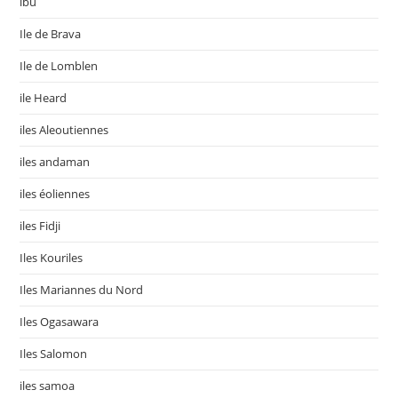
ibu
Ile de Brava
Ile de Lomblen
ile Heard
iles Aleoutiennes
iles andaman
iles éoliennes
iles Fidji
Iles Kouriles
Iles Mariannes du Nord
Iles Ogasawara
Iles Salomon
iles samoa