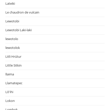
Lateiki
Le chaudron de vulcain
Lewotobi
Lewotobi Laki-laki
lewotolo
lewotolok
Litli Hrútur
Little Sitkin
llaima
Llamatepec
Lō'ihi
Lokon
Lombok