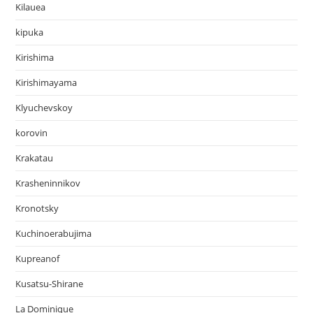
Kilauea
kipuka
Kirishima
Kirishimayama
Klyuchevskoy
korovin
Krakatau
Krasheninnikov
Kronotsky
Kuchinoerabujima
Kupreanof
Kusatsu-Shirane
La Dominique