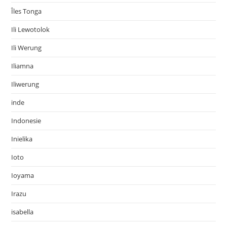
Îles Tonga
Ili Lewotolok
Ili Werung
Iliamna
Iliwerung
inde
Indonesie
Inielika
Ioto
Ioyama
Irazu
isabella