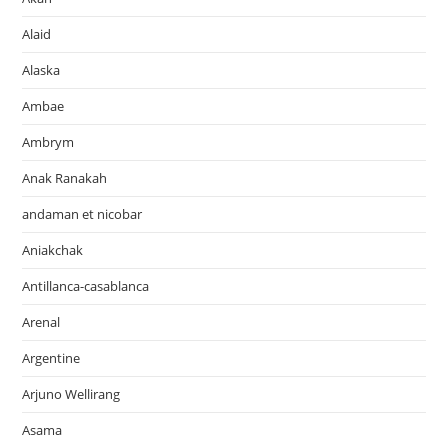
Alaid
Alaska
Ambae
Ambrym
Anak Ranakah
andaman et nicobar
Aniakchak
Antillanca-casablanca
Arenal
Argentine
Arjuno Wellirang
Asama