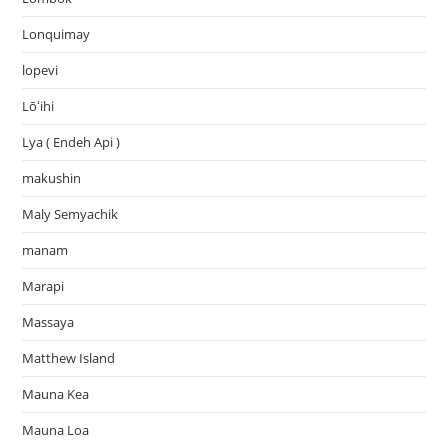
Lonquimay
lopevi
Lōʻihi
Lya ( Endeh Api )
makushin
Maly Semyachik
manam
Marapi
Massaya
Matthew Island
Mauna Kea
Mauna Loa