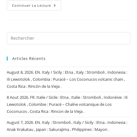
01
Continuer La Lecture
Novembre
2024.
FR.
Indonésie
:
Marapi
,
Indonésie
:
Lewotobi
Laki-
Laki
Articles Récents
,
Chili
:
August 8, 2026. EN. Italy / Sicily : Etna , Italy : Stromboli , Indonesia :
Ollagüe
,
Ili Lewotolok , Colombia : Puracé – Los Coconucos volcanic chain ,
Colombie
Costa Rica : Rincón de la Vieja .
:
Nevado
Del
8 Aout 2026. FR. Italie / Sicile : Etna , Italie : Stromboli , Indonésie : Ili
Ruiz
,
Lewotolok , Colombie : Puracé – Chaîne volcanique de Los
Pérou
Coconucos , Costa Rica : Rincon de la Vieja .
:
Sabancaya
.
August 7, 2026. EN. Italy : Stromboli , Italy / Sicily : Etna , Indonesia :
Anak Krakatau , Japan : Sakurajima , Philippines : Mayon .