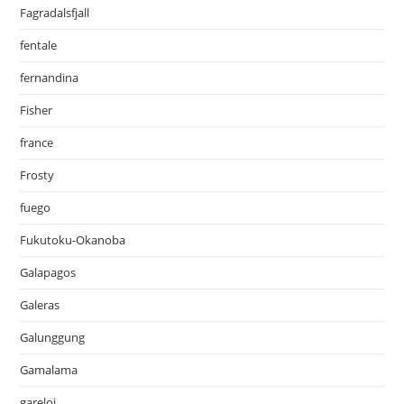
Fagradalsfjall
fentale
fernandina
Fisher
france
Frosty
fuego
Fukutoku-Okanoba
Galapagos
Galeras
Galunggung
Gamalama
gareloi.