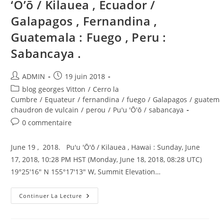
‘Ō’ō / Kilauea , Ecuador /
Galapagos , Fernandina ,
Guatemala : Fuego , Peru :
Sabancaya .
Auteur/autrice
Publication
ADMIN
19 juin 2018
de
publiée :
Post
blog georges Vitton
/
Cerro la
la
category:
Cumbre
/
Equateur
/
fernandina
/
fuego
/
Galapagos
/
guatem
publication :
chaudron de vulcain
/
perou
/
Pu'u 'Ō'ō
/
sabancaya
Commentaires
0 commentaire
de
la
June 19 , 2018. Pu'u 'Ō'ō / Kilauea , Hawai : Sunday, June
publication :
17, 2018, 10:28 PM HST (Monday, June 18, 2018, 08:28 UTC)
19°25'16" N 155°17'13" W, Summit Elevation…
June
Continuer La Lecture
19
,
2018.