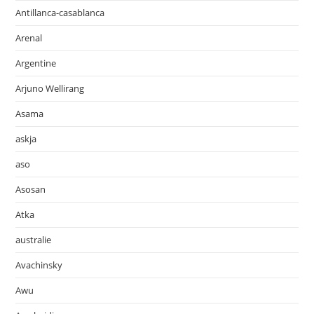
Antillanca-casablanca
Arenal
Argentine
Arjuno Wellirang
Asama
askja
aso
Asosan
Atka
australie
Avachinsky
Awu