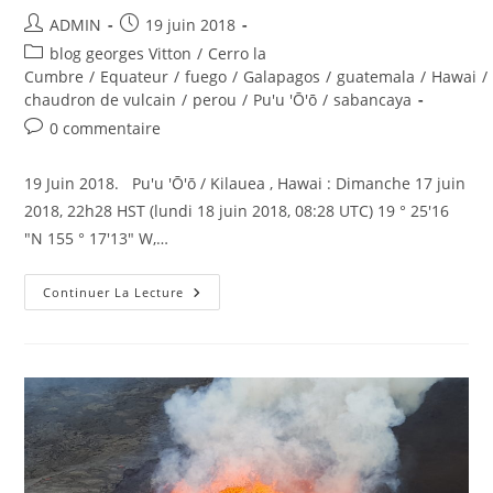
Auteur/autrice
Publication
ADMIN
19 juin 2018
de
publiée :
Post
blog georges Vitton
/
Cerro la
la
category:
Cumbre
/
Equateur
/
fuego
/
Galapagos
/
guatemala
/
Hawai
/
publication :
chaudron de vulcain
/
perou
/
Pu'u 'Ō'ō
/
sabancaya
Commentaires
0 commentaire
de
la
19 Juin 2018. Pu'u 'Ō'ō / Kilauea , Hawai : Dimanche 17 juin
publication :
2018, 22h28 HST (lundi 18 juin 2018, 08:28 UTC) 19 ° 25'16
"N 155 ° 17'13" W,…
19
Continuer La Lecture
Juin
2018.
FR.
Hawai
:
Pu’u
‘Ō’ō
/
Kilauea
,
Equateur
/
Galapagos