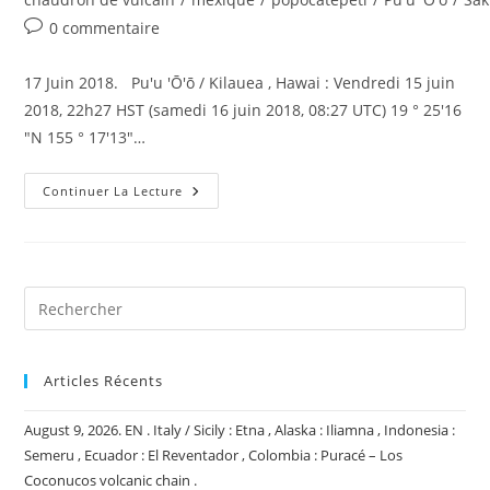
Commentaires
0 commentaire
de
la
17 Juin 2018. Pu'u 'Ō'ō / Kilauea , Hawai : Vendredi 15 juin
publication :
2018, 22h27 HST (samedi 16 juin 2018, 08:27 UTC) 19 ° 25'16
"N 155 ° 17'13"…
17
Continuer La Lecture
Juin
2018.
FR.
Hawai
:
Pu’u
‘Ō’ō
/
Kilauea
,
Japon
:
Articles Récents
Sakurajima
,
Equateur
August 9, 2026. EN . Italy / Sicily : Etna , Alaska : Iliamna , Indonesia :
/
Galapagos
Semeru , Ecuador : El Reventador , Colombia : Puracé – Los
:
Coconucos volcanic chain .
Fernandina