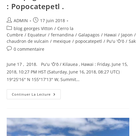
: Popocatepetl .
Auteur/autrice
Publication
ADMIN
17 juin 2018
de
publiée :
Post
blog georges Vitton
/
Cerro la
la
category:
Cumbre
/
Equateur
/
fernandina
/
Galapagos
/
Hawai
/
Japon
/
publication :
chaudron de vulcain
/
mexique
/
popocatepetl
/
Pu'u 'Ō'ō
/
Sak
Commentaires
0 commentaire
de
la
June 17 , 2018. Pu'u 'Ō'ō / Kilauea , Hawai : Friday, June 15,
publication :
2018, 10:27 PM HST (Saturday, June 16, 2018, 08:27 UTC)
19°25'16" N 155°17'13" W, Summit…
June
Continuer La Lecture
17
,
2018.
EN
.
Hawai
:
Pu’u
‘Ō’ō