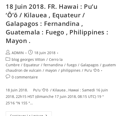
:
18 Juin 2018. FR. Hawai : Pu’u
Mayon
.
‘Ō’ō / Kilauea , Equateur /
Galapagos : Fernandina ,
Guatemala : Fuego , Philippines :
Mayon .
Auteur/autrice
Publication
ADMIN
18 juin 2018
de
publiée :
Post
blog georges Vitton
/
Cerro la
la
category:
Cumbre
/
Equateur
/
fernandina
/
fuego
/
Galapagos
/
guatem
publication :
chaudron de vulcain
/
mayon
/
philippines
/
Pu'u 'Ō'ō
Commentaires
0 commentaire
de
la
18 Juin 2018. Pu'u 'Ō'ō / Kilauea , Hawai : Samedi 16 juin
publication :
2018, 22h15 HST (dimanche 17 juin 2018, 08:15 UTC) 19 °
25'16 "N 155 °…
18
Continuer La Lecture