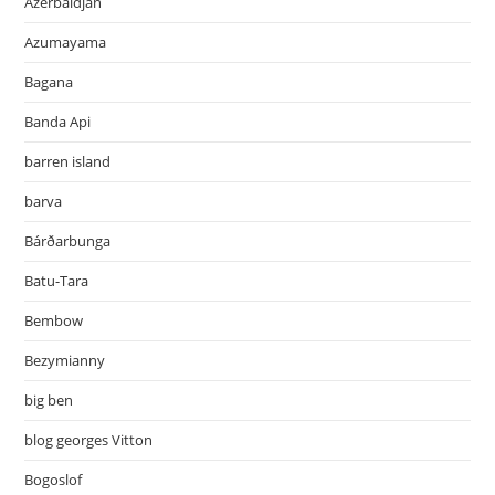
Azerbaidjan
Azumayama
Bagana
Banda Api
barren island
barva
Bárðarbunga
Batu-Tara
Bembow
Bezymianny
big ben
blog georges Vitton
Bogoslof