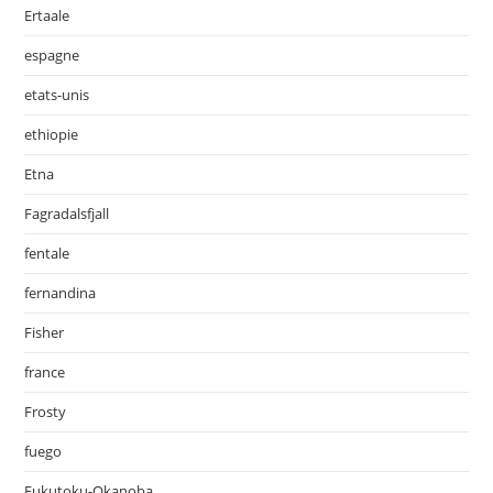
Ertaale
espagne
etats-unis
ethiopie
Etna
Fagradalsfjall
fentale
fernandina
Fisher
france
Frosty
fuego
Fukutoku-Okanoba