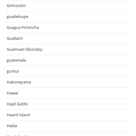
Grímsvötn
guadeloupe
Guagua Pichincha
Guallatiri
Guamuez-Sibundoy
guatemala
guntur
Hakoneyama
Hawai
Hayli Gubbi
Heard Island
Hekla