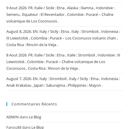
,
Mexique
9 Aout 2026. FR. Italie / Sicile : Etna , Alaska : Iliamna , Indonésie :
:
Popocatepetl.
Semeru , Equateur : El Reventador , Colombie : Puracé – Chaîne
volcanique de Los Coconucos .
August 8, 2026. EN. Italy / Sicily : Etna , Italy : Stromboli , Indonesia :
Ili Lewotolok , Colombia : Puracé – Los Coconucos volcanic chain ,
Costa Rica : Rincón de la Vieja .
8 Aout 2026. FR. Italie / Sicile : Etna , Italie : Stromboli , Indonésie : Ili
Lewotolok , Colombie : Puracé – Chaîne volcanique de Los
Coconucos , Costa Rica : Rincon de la Vieja .
August 7, 2026. EN. Italy : Stromboli , Italy / Sicily : Etna , Indonesia :
Anak Krakatau , Japan : Sakurajima , Philippines : Mayon .
Commentaires Récents
ADMIN
dans
Le Blog
Fanou88
dans
Le Blog