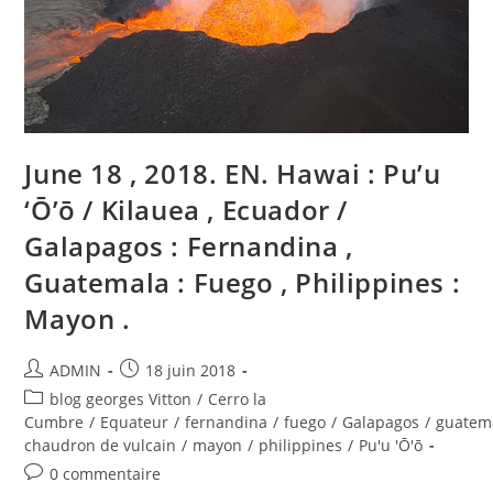
:
Fernandina
,
Guatemala
:
Fuego
,
Perou
:
Sabancaya
June 18 , 2018. EN. Hawai : Pu’u
.
‘Ō’ō / Kilauea , Ecuador /
Galapagos : Fernandina ,
Guatemala : Fuego , Philippines :
Mayon .
Auteur/autrice
Publication
ADMIN
18 juin 2018
de
publiée :
Post
blog georges Vitton
/
Cerro la
la
category:
Cumbre
/
Equateur
/
fernandina
/
fuego
/
Galapagos
/
guatem
publication :
chaudron de vulcain
/
mayon
/
philippines
/
Pu'u 'Ō'ō
Commentaires
0 commentaire