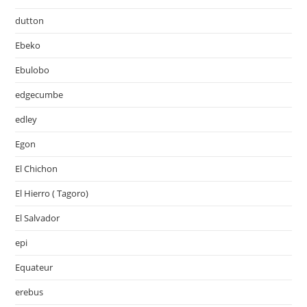
dutton
Ebeko
Ebulobo
edgecumbe
edley
Egon
El Chichon
El Hierro ( Tagoro)
El Salvador
epi
Equateur
erebus