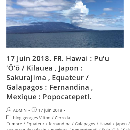
/
Kilauea
,
Japan
:
Sakurajima
,
Ecuador
/
Galapagos
:
Fernandina
,
Mexico
17 Juin 2018. FR. Hawai : Pu’u
:
Popocatepetl
‘Ō’ō / Kilauea , Japon :
.
Sakurajima , Equateur /
Galapagos : Fernandina ,
Mexique : Popocatepetl.
Auteur/autrice
Publication
ADMIN
17 juin 2018
de
publiée :
Post
blog georges Vitton
/
Cerro la
la
category:
Cumbre
/
Equateur
/
fernandina
/
Galapagos
/
Hawai
/
Japon
/
publication :
chaudron de vulcain
/
mexique
/
popocatepetl
/
Pu'u 'Ō'ō
/
Sak