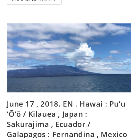
Juin
2018.
FR.
Hawai
:
Pu’u
‘Ō’ō
/
Kilauea
,
Equateur
/
Galapagos
:
Fernandina
,
Guatemala
:
Fuego
,
Philippines
:
Mayon
June 17 , 2018. EN . Hawai : Pu’u
.
‘Ō’ō / Kilauea , Japan :
Sakurajima , Ecuador /
Galapagos : Fernandina , Mexico