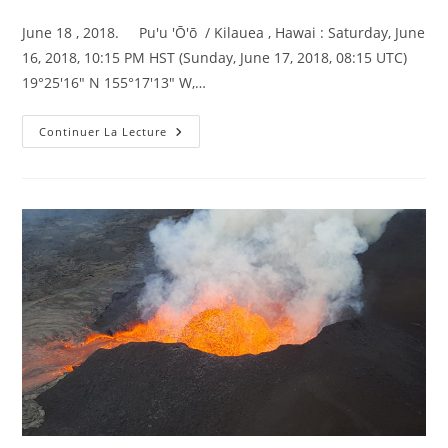
de
la
June 18 , 2018. Pu'u 'Ō'ō / Kilauea , Hawai : Saturday, June
publication :
16, 2018, 10:15 PM HST (Sunday, June 17, 2018, 08:15 UTC)
19°25'16" N 155°17'13" W,…
June
Continuer La Lecture
18
,
2018.
EN.
Hawai
:
Pu’u
‘Ō’ō
/
Kilauea
,
Ecuador
/
Galapagos
:
Fernandina
,
Guatemala
:
Fuego
,
Philippines