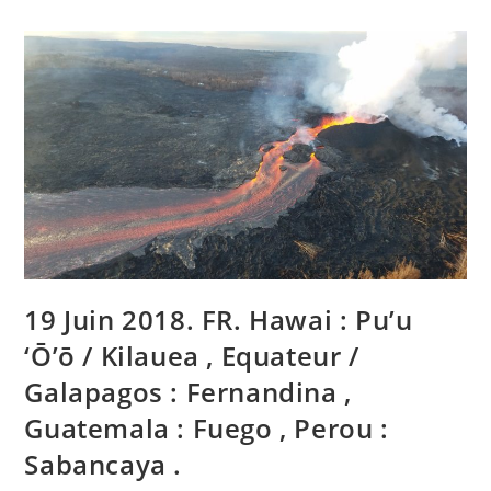
EN.
Hawai
:
Pu’u
‘Ō’ō
/
Kilauea
,
Ecuador
/
Galapagos
,
Fernandina
,
Guatemala
:
Fuego
,
Peru
:
19 Juin 2018. FR. Hawai : Pu’u
Sabancaya
.
‘Ō’ō / Kilauea , Equateur /
Galapagos : Fernandina ,
Guatemala : Fuego , Perou :
Sabancaya .