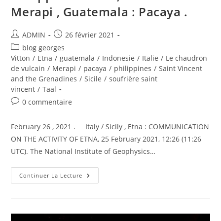
Merapi , Guatemala : Pacaya .
Auteur/autrice
Publication
ADMIN
26 février 2021
de
publiée :
Post
blog georges
la
category:
Vitton
/
Etna
/
guatemala
/
Indonesie
/
Italie
/
Le chaudron
publication :
de vulcain
/
Merapi
/
pacaya
/
philippines
/
Saint Vincent
and the Grenadines
/
Sicile
/
soufrière saint
vincent
/
Taal
Commentaires
0 commentaire
de
la
February 26 , 2021 . Italy / Sicily , Etna : COMMUNICATION
publication :
ON THE ACTIVITY OF ETNA, 25 February 2021, 12:26 (11:26
UTC). The National Institute of Geophysics…
February
Continuer La Lecture
26,
2021.
EN
.
Italy
/