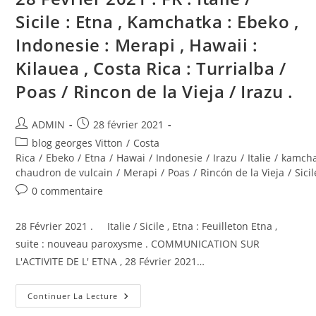
De
Sicile : Etna , Kamchatka : Ebeko ,
La
Vieja
/
Indonesie : Merapi , Hawaii :
Irazu
.
Kilauea , Costa Rica : Turrialba /
Poas / Rincon de la Vieja / Irazu .
Auteur/autrice
Publication
ADMIN
28 février 2021
de
publiée :
Post
blog georges Vitton
/
Costa
la
category:
Rica
/
Ebeko
/
Etna
/
Hawai
/
Indonesie
/
Irazu
/
Italie
/
kamcha
publication :
chaudron de vulcain
/
Merapi
/
Poas
/
Rincón de la Vieja
/
Sicil
Commentaires
0 commentaire
de
la
28 Février 2021 . Italie / Sicile , Etna : Feuilleton Etna ,
publication :
suite : nouveau paroxysme . COMMUNICATION SUR
L'ACTIVITE DE L' ETNA , 28 Février 2021…
28
Continuer La Lecture
Février
2021