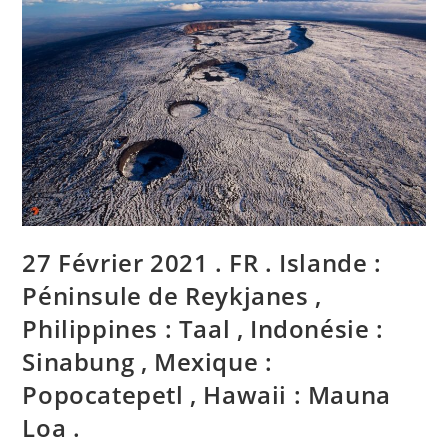
Philippines
:
Taal
,
Indonesia
:
Sinabung
,
Mexico
:
Popocatepetl
,
Hawaii
:
Mauna
Loa
.
27 Février 2021 . FR . Islande :
Péninsule de Reykjanes ,
Philippines : Taal , Indonésie :
Sinabung , Mexique :
Popocatepetl , Hawaii : Mauna
Loa .