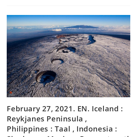
.
FR
.
Italie
/
Sicile
:
Etna
,
Kamchatka
:
Ebeko
,
Indonesie
:
Merapi
,
Hawaii
:
Kilauea
,
Costa
Rica
:
February 27, 2021. EN. Iceland :
Turrialba
/
Poas
Reykjanes Peninsula ,
/
Rincon
Philippines : Taal , Indonesia :
De
La
Vieja