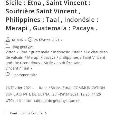
Sicile : Etna , Saint Vincent :
Soufrière Saint Vincent ,
Philippines : Taal , Indonésie :
Merapi , Guatemala : Pacaya .
Auteur/autrice
Publication
ADMIN
26 février 2021
de
publiée :
Post
blog georges
la
category:
Vitton
/
Etna
/
guatemala
/
Indonesie
/
Italie
/
Le chaudron
publication :
de vulcain
/
Merapi
/
pacaya
/
philippines
/
Saint Vincent
and the Grenadines
/
Sicile
/
soufrière saint
vincent
/
Taal
Commentaires
0 commentaire
de
la
26 Février 2021 . Italie / Sicile , Etna : COMMUNICATION
publication :
SUR L'ACTIVITE DE L'ETNA , 25 Février 2021, 12:26 (11:26
UTC) . L'Institut national de géophysique et…
26
Continuer La Lecture