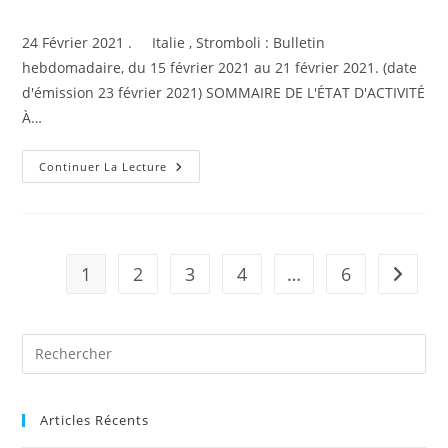
de
la
24 Février 2021 . Italie , Stromboli : Bulletin
publication :
hebdomadaire, du 15 février 2021 au 21 février 2021. (date
d'émission 23 février 2021) SOMMAIRE DE L'ÉTAT D'ACTIVITÉ
À…
24
Continuer La Lecture
Février
2021
.
FR
.
Italie
:
1
2
3
4
…
6
Aller à 
Stromboli
,
Italie
/
Sicile
:
Etna
,
Kamchatka
:
Klyuchevskoy
Articles Récents
,
Hawaii