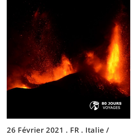
Sicily
:
Etna
,
Saint
Vincent
:
Soufrière
Saint
Vincent
,
Philippines
:
Taal
,
Indonesia
:
Merapi
,
Guatemala
:
Pacaya
.
26 Février 2021 . FR . Italie /