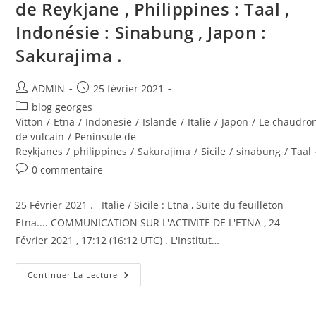
de Reykjane , Philippines : Taal ,
Indonésie : Sinabung , Japon :
Sakurajima .
Auteur/autrice
Publication
ADMIN
25 février 2021
de
publiée :
Post
blog georges
la
category:
Vitton
/
Etna
/
Indonesie
/
Islande
/
Italie
/
Japon
/
Le chaudro
publication :
de vulcain
/
Peninsule de
Reykjanes
/
philippines
/
Sakurajima
/
Sicile
/
sinabung
/
Taal
Commentaires
0 commentaire
de
la
25 Février 2021 . Italie / Sicile : Etna , Suite du feuilleton
publication :
Etna.... COMMUNICATION SUR L'ACTIVITE DE L'ETNA , 24
Février 2021 , 17:12 (16:12 UTC) . L'Institut…
25
Continuer La Lecture
Février
2021
.
FR