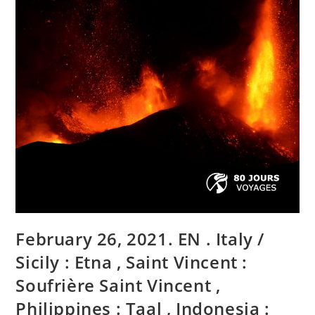
:
Taal
,
Indonésie
:
Sinabung
,
Mexique
:
Popocatepetl
,
Hawaii
:
Mauna
Loa
.
February 26, 2021. EN . Italy /
Sicily : Etna , Saint Vincent :
Soufrière Saint Vincent ,
Philippines : Taal , Indonesia :