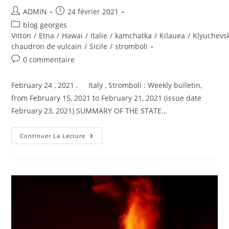
Auteur/autrice
Publication
ADMIN
24 février 2021
de
publiée :
Post
blog georges
la
category:
Vitton
/
Etna
/
Hawai
/
Italie
/
kamchatka
/
Kilauea
/
Klyuchevs
publication :
chaudron de vulcain
/
Sicile
/
stromboli
Commentaires
0 commentaire
de
la
February 24 , 2021 . Italy , Stromboli : Weekly bulletin,
publication :
from February 15, 2021 to February 21, 2021 (issue date
February 23, 2021) SUMMARY OF THE STATE…
February
Continuer La Lecture
24,
2021.
EN
.
Italy
:
Stromboli
,
Italy
/
Sicily
:
Etna