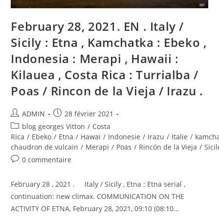
February 28, 2021. EN . Italy /
Sicily : Etna , Kamchatka : Ebeko ,
Indonesia : Merapi , Hawaii :
Kilauea , Costa Rica : Turrialba /
Poas / Rincon de la Vieja / Irazu .
Auteur/autrice
Publication
ADMIN
28 février 2021
de
publiée :
Post
blog georges Vitton
/
Costa
la
category:
Rica
/
Ebeko
/
Etna
/
Hawai
/
Indonesie
/
Irazu
/
Italie
/
kamcha
publication :
chaudron de vulcain
/
Merapi
/
Poas
/
Rincón de la Vieja
/
Sicil
Commentaires
0 commentaire
de
la
February 28 , 2021 . Italy / Sicily , Etna : Etna serial ,
publication :
continuation: new climax. COMMUNICATION ON THE
ACTIVITY OF ETNA, February 28, 2021, 09:10 (08:10…