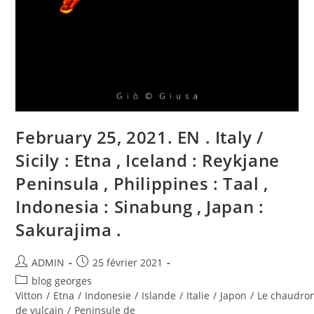
February 25, 2021. EN . Italy /
Sicily : Etna , Iceland : Reykjane
Peninsula , Philippines : Taal ,
Indonesia : Sinabung , Japan :
Sakurajima .
Auteur/autrice
Publication
ADMIN
25 février 2021
de
publiée :
Post
blog georges
la
category:
Vitton
/
Etna
/
Indonesie
/
Islande
/
Italie
/
Japon
/
Le chaudro
publication :
de vulcain
/
Peninsule de