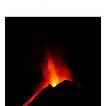
Février
2021
.
FR
.
Italie
/
Sicile
:
Etna
,
Saint
Vincent
:
Soufrière
Saint
Vincent
,
Philippines
:
Taal
,
Indonésie
:
Merapi
,
Guatemala
:
Pacaya
.