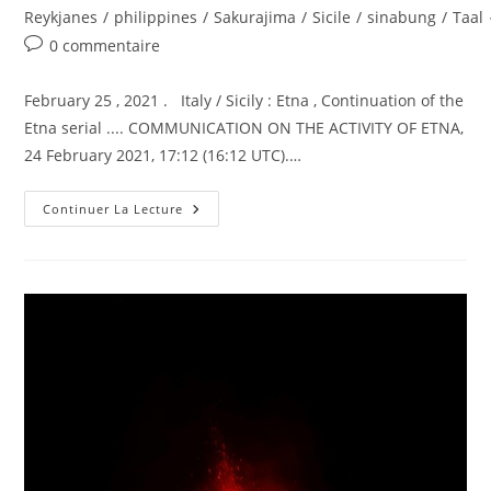
Reykjanes
/
philippines
/
Sakurajima
/
Sicile
/
sinabung
/
Taal
Commentaires
0 commentaire
de
la
February 25 , 2021 . Italy / Sicily : Etna , Continuation of the
publication :
Etna serial .... COMMUNICATION ON THE ACTIVITY OF ETNA,
24 February 2021, 17:12 (16:12 UTC).…
February
Continuer La Lecture
25,
2021.
EN
.
Italy
/
Sicily
:
Etna
,
Iceland
:
Reykjane
Peninsula
,
Philippines
:
Taal