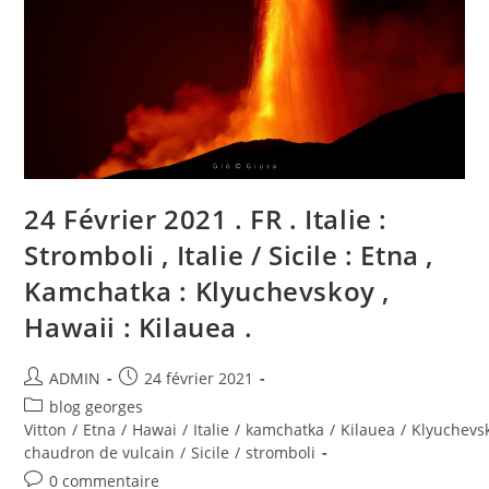
,
Kamchatka
:
Klyuchevskoy
,
Hawaii
:
Kilauea
.
24 Février 2021 . FR . Italie :
Stromboli , Italie / Sicile : Etna ,
Kamchatka : Klyuchevskoy ,
Hawaii : Kilauea .
Auteur/autrice
Publication
ADMIN
24 février 2021
de
publiée :
Post
blog georges
la
category:
Vitton
/
Etna
/
Hawai
/
Italie
/
kamchatka
/
Kilauea
/
Klyuchevs
publication :
chaudron de vulcain
/
Sicile
/
stromboli
Commentaires
0 commentaire