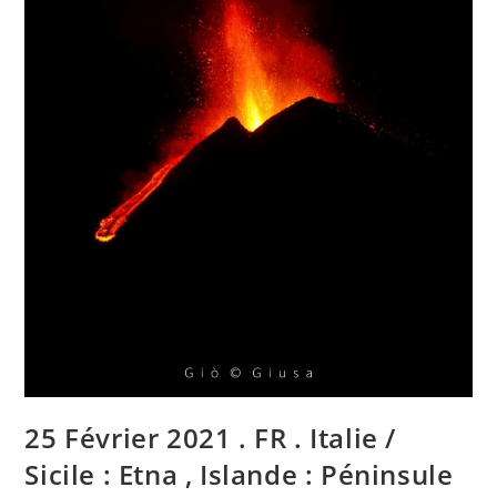
,
Indonesia
:
Sinabung
,
Japan
:
Sakurajima
.
25 Février 2021 . FR . Italie /
Sicile : Etna , Islande : Péninsule