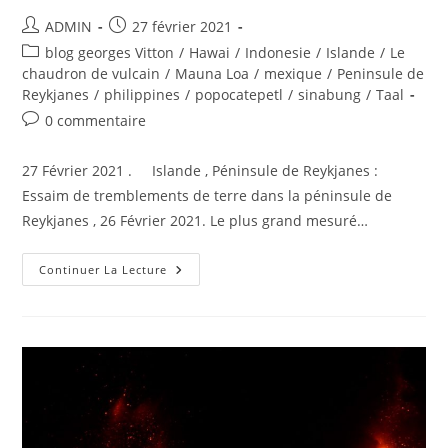
Auteur/autrice
Publication
ADMIN
27 février 2021
de
publiée :
Post
blog georges Vitton
/
Hawai
/
Indonesie
/
Islande
/
Le
la
category:
chaudron de vulcain
/
Mauna Loa
/
mexique
/
Peninsule de
publication :
Reykjanes
/
philippines
/
popocatepetl
/
sinabung
/
Taal
Commentaires
0 commentaire
de
la
27 Février 2021 . Islande , Péninsule de Reykjanes :
publication :
Essaim de tremblements de terre dans la péninsule de
Reykjanes , 26 Février 2021. Le plus grand mesuré…
27
Continuer La Lecture
Février
2021
.
FR
.
Islande
:
Péninsule
De
Reykjanes
,
Philippines