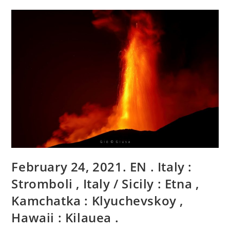
.
Italie
/
Sicile
:
Etna
,
Islande
:
Péninsule
De
Reykjane
,
Philippines
:
Taal
,
Indonésie
:
Sinabung
,
Japon
February 24, 2021. EN . Italy :
:
Sakurajima
.
Stromboli , Italy / Sicily : Etna ,
Kamchatka : Klyuchevskoy ,
Hawaii : Kilauea .