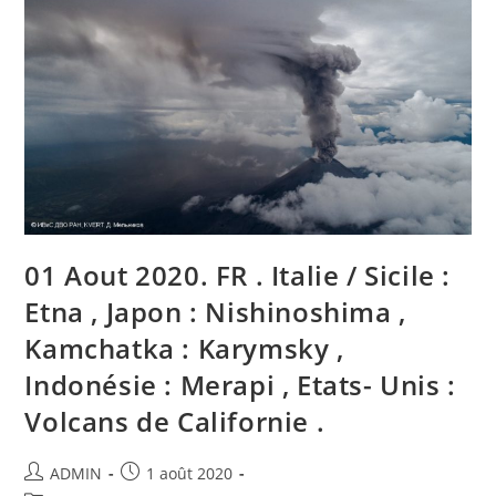
Sicily
:
Etna
,
Japan
:
Nishinoshima
,
Kamchatka
:
Karymsky
,
Indonesia
:
Merapi
,
United
01 Aout 2020. FR . Italie / Sicile :
States
:
Volcanoes
Etna , Japon : Nishinoshima ,
Of
California
Kamchatka : Karymsky ,
.
Indonésie : Merapi , Etats- Unis :
Volcans de Californie .
Auteur/autrice
Publication
ADMIN
1 août 2020
de
publiée :