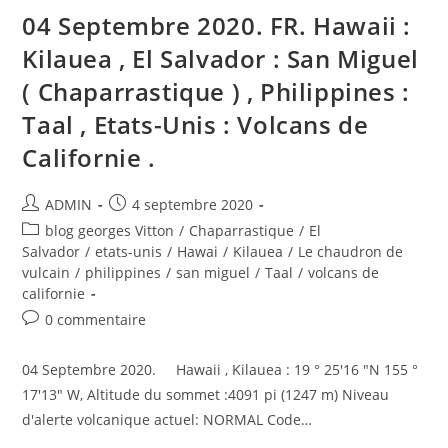
04 Septembre 2020. FR. Hawaii :
Kilauea , El Salvador : San Miguel
( Chaparrastique ) , Philippines :
Taal , Etats-Unis : Volcans de
Californie .
Auteur/autrice
Publication
ADMIN
4 septembre 2020
de
publiée :
Post
blog georges Vitton
/
Chaparrastique
/
El
la
category:
Salvador
/
etats-unis
/
Hawai
/
Kilauea
/
Le chaudron de
publication :
vulcain
/
philippines
/
san miguel
/
Taal
/
volcans de
californie
Commentaires
0 commentaire
de
la
04 Septembre 2020. Hawaii , Kilauea : 19 ° 25'16 "N 155 °
publication :
17'13" W, Altitude du sommet :4091 pi (1247 m) Niveau
d'alerte volcanique actuel: NORMAL Code…