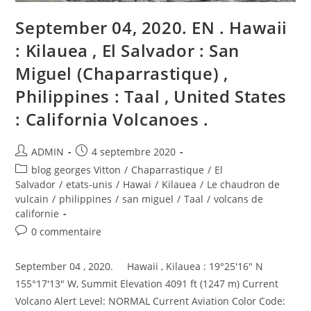
Unis
:
Volcans
September 04, 2020. EN . Hawaii
De
Californie
: Kilauea , El Salvador : San
,
Guatemala
Miguel (Chaparrastique) ,
:
Santiaguito
.
Philippines : Taal , United States
: California Volcanoes .
Auteur/autrice
Publication
ADMIN
4 septembre 2020
de
publiée :
Post
blog georges Vitton
/
Chaparrastique
/
El
la
category:
Salvador
/
etats-unis
/
Hawai
/
Kilauea
/
Le chaudron de
publication :
vulcain
/
philippines
/
san miguel
/
Taal
/
volcans de
californie
Commentaires
0 commentaire
de
la
September 04 , 2020. Hawaii , Kilauea : 19°25'16" N
publication :
155°17'13" W, Summit Elevation 4091 ft (1247 m) Current
Volcano Alert Level: NORMAL Current Aviation Color Code: