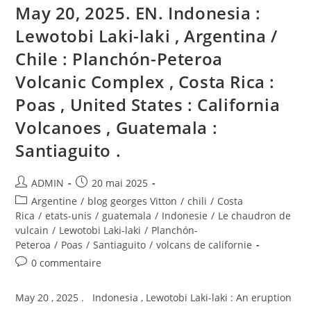
May 20, 2025. EN. Indonesia :
Lewotobi Laki-laki , Argentina /
Chile : Planchón-Peteroa
Volcanic Complex , Costa Rica :
Poas , United States : California
Volcanoes , Guatemala :
Santiaguito .
Auteur/autrice
Publication
ADMIN
20 mai 2025
de
publiée :
Post
Argentine
/
blog georges Vitton
/
chili
/
Costa
la
category:
Rica
/
etats-unis
/
guatemala
/
Indonesie
/
Le chaudron de
publication :
vulcain
/
Lewotobi Laki-laki
/
Planchón-
Peteroa
/
Poas
/
Santiaguito
/
volcans de californie
Commentaires
0 commentaire
de
la
May 20 , 2025 . Indonesia , Lewotobi Laki-laki : An eruption
publication :