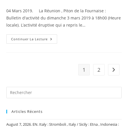
de
la
04 Mars 2019. La Réunion , Piton de la Fournaise :
publication :
Bulletin d'activité du dimanche 3 mars 2019 à 18h00 (Heure
locale). L’activité éruptive qui a repris le…
04
Continuer La Lecture
Mars
2019.
FR.
La
Réunion
:
Piton
1
2
Aller à 
De
La
Fournaise
,
El
Salvador
:
Santa
Ana
(
Ilamatepec
Articles Récents
)
,
Costa
August 7, 2026. EN. Italy : Stromboli , Italy / Sicily : Etna , Indonesia :
Rica