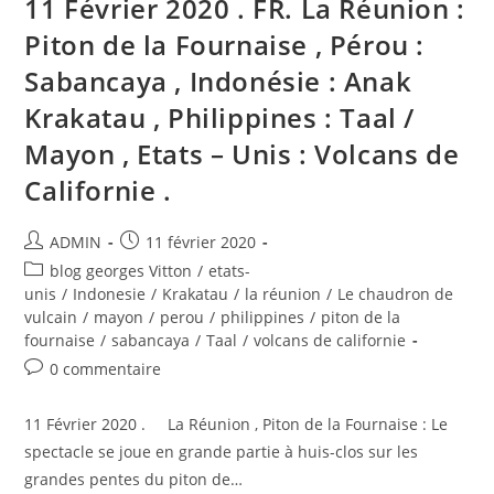
11 Février 2020 . FR. La Réunion :
Piton de la Fournaise , Pérou :
Sabancaya , Indonésie : Anak
Krakatau , Philippines : Taal /
Mayon , Etats – Unis : Volcans de
Californie .
Auteur/autrice
Publication
ADMIN
11 février 2020
de
publiée :
Post
blog georges Vitton
/
etats-
la
category:
unis
/
Indonesie
/
Krakatau
/
la réunion
/
Le chaudron de
publication :
vulcain
/
mayon
/
perou
/
philippines
/
piton de la
fournaise
/
sabancaya
/
Taal
/
volcans de californie
Commentaires
0 commentaire
de
la
11 Février 2020 . La Réunion , Piton de la Fournaise : Le
publication :
spectacle se joue en grande partie à huis-clos sur les
grandes pentes du piton de…