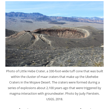
:
Piton
De
La
Fournaise
,
Peru
:
Sabancaya
,
Indonesia
:
Anak
Krakatau
,
Philippines
:
Taal
/
Mayon
,
Photo of Little Hebe Crater, a 330-foot-wide tuff cone that was built
United
within the cluster of maar craters that make up the Ubehebe
States
:
Craters in the Mojave Desert. The craters were formed during a
Volcanoes
series of explosions about 2,100 years ago that were triggered by
Of
California
magma interaction with groundwater. Photo by Judy Fierstein,
.
USGS, 2018.