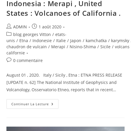
Indonesia : Merapi , United
States : Volcanoes of California .
Auteur/autrice
Publication
ADMIN
1 août 2020
de
publiée :
Post
blog georges Vitton
/
etats-
la
category:
unis
/
Etna
/
Indonesie
/
Italie
/
Japon
/
kamchatka
/
karymsky
publication :
chaudron de vulcain
/
Merapi
/
Nisino-Shima
/
Sicile
/
volcans
californie
Commentaires
0 commentaire
de
la
August 01 , 2020. Italy / Sicily , Etna : ETNA PRESS RELEASE
publication :
[UPDATE n. 62] The National Institute of Geophysics and
Volcanology, Osservatorio Etneo, reports that in recent…
August
Continuer La Lecture
01
,
2020.
EN.
Italy
/