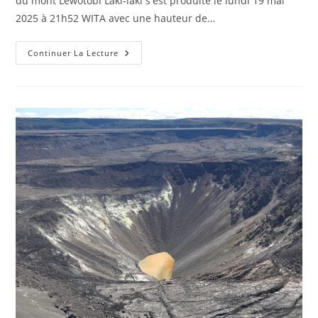
du mont Lewotobi Laki-laki s'est produite le lundi 19 mai
2025 à 21h52 WITA avec une hauteur de…
20
Continuer La Lecture
Mai
2025
.
FR.
Indonésie
:
Lewotobi
Laki-
Laki
,
Argentine
/
Chili
:
Complexe
Volcanique
Planchón-
Peteroa
,
Costa
Rica
:
Poas
,
Etats
–