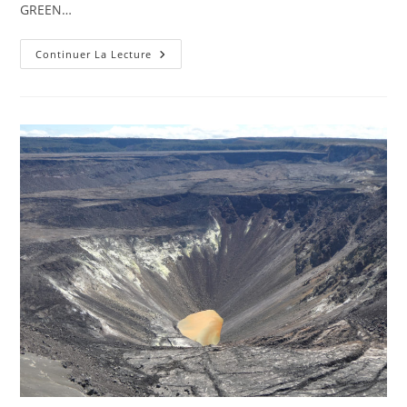
GREEN…
September
Continuer La Lecture
04,
2020.
EN
.
Hawaii
:
Kilauea
,
El
Salvador
:
San
Miguel
(Chaparrastique)
,
Philippines
:
Taal
,
United
States
:
California
Volcanoes
.