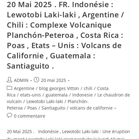
20 Mai 2025 . FR. Indonésie :
California
Volcanoes
,
Lewotobi Laki-laki , Argentine /
Guatemala
:
Chili : Complexe Volcanique
Santiaguito
.
Planchón-Peteroa , Costa Rica :
Poas , Etats – Unis : Volcans de
Californie , Guatemala :
Santiaguito .
Auteur/autrice
Publication
ADMIN
20 mai 2025
de
publiée :
Post
Argentine
/
blog georges Vitton
/
chili
/
Costa
la
category:
Rica
/
etats-unis
/
guatemala
/
Indonesie
/
Le chaudron de
publication :
vulcain
/
Lewotobi Laki-laki
/
Planchón-
Peteroa
/
Poas
/
Santiaguito
/
volcans de californie
Commentaires
0 commentaire
de
la
20 Mai 2025 . Indonésie , Lewotobi Laki-laki : Une éruption
publication :