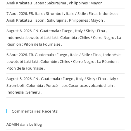
Anak Krakatau , Japan : Sakurajima , Philippines : Mayon .
:
Poás
/
7 Aout 2026. FR. Italie : Stromboli , Italie / Sicile : Etna , Indonésie :
Arenal
,
Anak Krakatau , Japon : Sakurajima , Philippines : Mayon .
Mexique
:
August 6, 2026. EN. Guatemala : Fuego , Italy / Sicily : Etna ,
Popocatepetl
,
Indonesia : Lewotobi Laki-laki , Colombia : Chiles / Cerro Negro , La
Etats-
Unis
Réunion : Piton de la Fournaise .
:
Volcans
6 Aout 2026. FR. Guatemala : Fuego , Italie / Sicile : Etna , Indonésie :
De
Californie
Lewotobi Laki-laki , Colombie : Chiles / Cerro Negro , La Réunion :
.
Piton de la Fournaise .
August 5, 2026. EN . Guatemala : Fuego , Italy / Sicily : Etna , Italy :
Stromboli , Colombia : Puracé – Los Coconucos volcanic chain ,
Indonesia : Semeru .
Commentaires Récents
ADMIN
dans
Le Blog