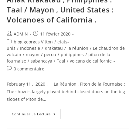
Taal / Mayon , United States :
Volcanoes of California .
Auteur/autrice
Publication
ADMIN
11 février 2020
de
publiée :
Post
blog georges Vitton
/
etats-
la
category:
unis
/
Indonesie
/
Krakatau
/
la réunion
/
Le chaudron de
publication :
vulcain
/
mayon
/
perou
/
philippines
/
piton de la
fournaise
/
sabancaya
/
Taal
/
volcans de californie
Commentaires
0 commentaire
de
la
February 11 , 2020 . La Réunion , Piton de la Fournaise :
publication :
The show is largely played behind closed doors on the big
slopes of Piton de…
February
Continuer La Lecture
11,
2020.
EN.
La
Reunion