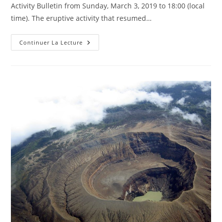
Activity Bulletin from Sunday, March 3, 2019 to 18:00 (local
time). The eruptive activity that resumed…
March
Continuer La Lecture
04
,
2019
.
EN
.
La
Reunion
:
Piton
De
La
Fournaise
,
El
Salvador
:
Santa
Ana
(Ilamatepec)
,
Costa
Rica
:
Poás