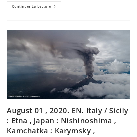
04
Continuer La Lecture
Septembre
2020.
FR.
Hawaii
:
Kilauea
,
El
Salvador
:
San
Miguel
(
Chaparrastique
)
,
Philippines
:
Taal
,
Etats-
Unis
:
August 01 , 2020. EN. Italy / Sicily
Volcans
De
Californie
: Etna , Japan : Nishinoshima ,
.
Kamchatka : Karymsky ,