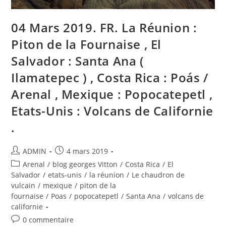
/
Arenal
,
Mexico
04 Mars 2019. FR. La Réunion :
:
Popocatepetl
Piton de la Fournaise , El
,
United-
Salvador : Santa Ana (
States
:
California
Ilamatepec ) , Costa Rica : Poás /
Volcanoes
.
Arenal , Mexique : Popocatepetl ,
Etats-Unis : Volcans de Californie
.
Auteur/autrice
Publication
ADMIN
4 mars 2019
de
publiée :
Post
Arenal
/
blog georges Vitton
/
Costa Rica
/
El
la
category:
Salvador
/
etats-unis
/
la réunion
/
Le chaudron de
publication :
vulcain
/
mexique
/
piton de la
fournaise
/
Poas
/
popocatepetl
/
Santa Ana
/
volcans de
californie
Commentaires
0 commentaire