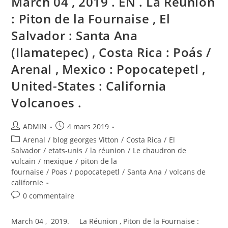
March 04 , 2019 . EN . La Reunion
Unis
:
: Piton de la Fournaise , El
Volcans
De
Salvador : Santa Ana
Californie
.
(Ilamatepec) , Costa Rica : Poás /
Arenal , Mexico : Popocatepetl ,
United-States : California
Volcanoes .
Auteur/autrice
Publication
ADMIN
4 mars 2019
de
publiée :
Post
Arenal
/
blog georges Vitton
/
Costa Rica
/
El
la
category:
Salvador
/
etats-unis
/
la réunion
/
Le chaudron de
publication :
vulcain
/
mexique
/
piton de la
fournaise
/
Poas
/
popocatepetl
/
Santa Ana
/
volcans de
californie
Commentaires
0 commentaire
de
la
March 04 , 2019. La Réunion , Piton de la Fournaise :
publication :