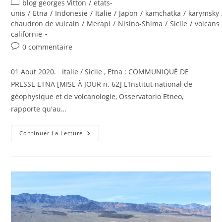
Post
blog georges Vitton
/
etats-
la
category:
unis
/
Etna
/
Indonesie
/
Italie
/
Japon
/
kamchatka
/
karymsky
publication :
chaudron de vulcain
/
Merapi
/
Nisino-Shima
/
Sicile
/
volcans
californie
Commentaires
0 commentaire
de
la
01 Aout 2020. Italie / Sicile , Etna : COMMUNIQUÉ DE
publication :
PRESSE ETNA [MISE À JOUR n. 62] L'Institut national de
géophysique et de volcanologie, Osservatorio Etneo,
rapporte qu'au…
01
Continuer La Lecture
Aout
2020.
FR
.
Italie
/
Sicile
:
Etna
,
Japon
: