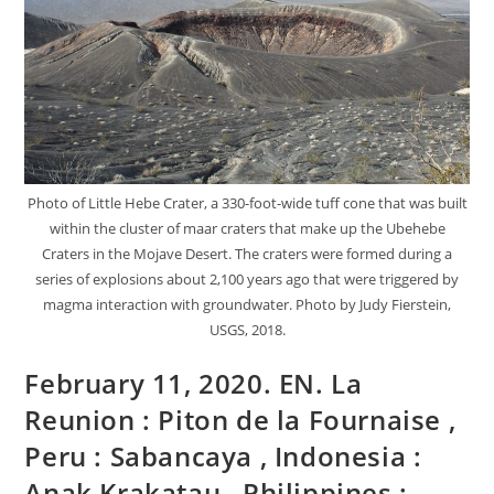
Nishinoshima
,
Kamchatka
:
Karymsky
,
Indonésie
:
Merapi
,
Etats-
Unis
:
Volcans
Photo of Little Hebe Crater, a 330-foot-wide tuff cone that was built
De
within the cluster of maar craters that make up the Ubehebe
Californie
.
Craters in the Mojave Desert. The craters were formed during a
series of explosions about 2,100 years ago that were triggered by
magma interaction with groundwater. Photo by Judy Fierstein,
USGS, 2018.
February 11, 2020. EN. La
Reunion : Piton de la Fournaise ,
Peru : Sabancaya , Indonesia :
Anak Krakatau , Philippines :