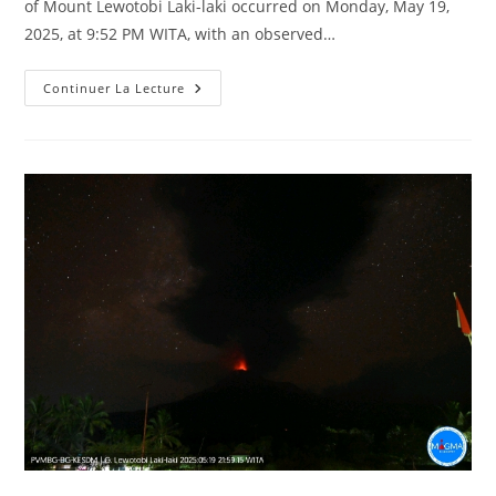
of Mount Lewotobi Laki-laki occurred on Monday, May 19,
2025, at 9:52 PM WITA, with an observed…
May
Continuer La Lecture
20,
2025.
EN.
Indonesia
:
Lewotobi
Laki-
Laki
,
Argentina
/
Chile
:
Planchón-
Peteroa
Volcanic
Complex
,
Costa
Rica
:
Poas
,
United
States
: