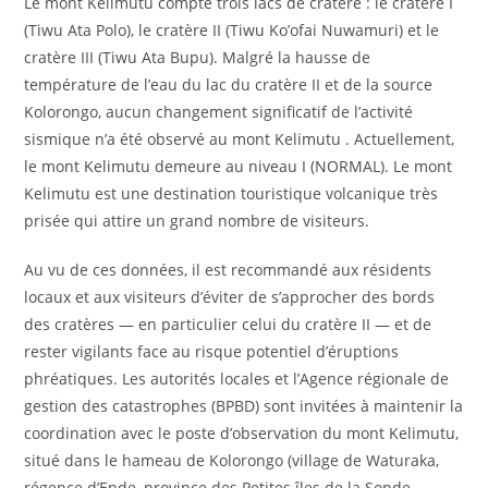
Le mont Kelimutu compte trois lacs de cratère : le cratère I
(Tiwu Ata Polo), le cratère II (Tiwu Ko’ofai Nuwamuri) et le
cratère III (Tiwu Ata Bupu). Malgré la hausse de
température de l’eau du lac du cratère II et de la source
Kolorongo, aucun changement significatif de l’activité
sismique n’a été observé au mont Kelimutu . Actuellement,
le mont Kelimutu demeure au niveau I (NORMAL). Le mont
Kelimutu est une destination touristique volcanique très
prisée qui attire un grand nombre de visiteurs.
Au vu de ces données, il est recommandé aux résidents
locaux et aux visiteurs d’éviter de s’approcher des bords
des cratères — en particulier celui du cratère II — et de
rester vigilants face au risque potentiel d’éruptions
phréatiques. Les autorités locales et l’Agence régionale de
gestion des catastrophes (BPBD) sont invitées à maintenir la
coordination avec le poste d’observation du mont Kelimutu,
situé dans le hameau de Kolorongo (village de Waturaka,
régence d’Ende, province des Petites îles de la Sonde