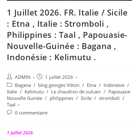
1 Juillet 2026. FR. Italie / Sicile
: Etna , Italie : Stromboli ,
Philippines : Taal , Papouasie-
Nouvelle-Guinée : Bagana ,
Indonésie : Kelimutu .
Auteur/autrice
Publication
ADMIN
1 juillet 2026
de
publiée :
Post
Bagana
/
blog georges Vitton
/
Etna
/
Indonesie
/
la
category:
Italie
/
Kelimutu
/
Le chaudron de vulcain
/
Papouasie
publication :
Nouvelle Guinée
/
philippines
/
Sicile
/
stromboli
/
Taal
Commentaires
0 commentaire
de
la
publication :
1 Juillet 2026.