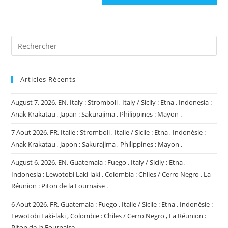
site
(facultatif)
Articles Récents
August 7, 2026. EN. Italy : Stromboli , Italy / Sicily : Etna , Indonesia :
Anak Krakatau , Japan : Sakurajima , Philippines : Mayon .
7 Aout 2026. FR. Italie : Stromboli , Italie / Sicile : Etna , Indonésie :
Anak Krakatau , Japon : Sakurajima , Philippines : Mayon .
August 6, 2026. EN. Guatemala : Fuego , Italy / Sicily : Etna ,
Indonesia : Lewotobi Laki-laki , Colombia : Chiles / Cerro Negro , La
Réunion : Piton de la Fournaise .
6 Aout 2026. FR. Guatemala : Fuego , Italie / Sicile : Etna , Indonésie :
Lewotobi Laki-laki , Colombie : Chiles / Cerro Negro , La Réunion :
Piton de la Fournaise .