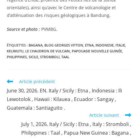
orientales), ainsi qu’avec le Centre de volcanologie et
d’atténuation des risques géologiques à Bandung.
Source et photo :
PVMBG.
ÉTIQUETTES :
BAGANA
,
BLOG GEORGES VITTON
,
ETNA
,
INDONESIE
,
ITALIE
,
KELIMUTU
,
LE CHAUDRON DE VULCAIN
,
PAPOUASIE NOUVELLE GUINÉE
,
PHILIPPINES
,
SICILE
,
STROMBOLI
,
TAAL
Read
Article précédent
more
June 30, 2026. EN. Italy / Sicily : Etna , Indonesia : Ili
articles
Lewotolok , Hawaii : Kilauea , Ecuador : Sangay ,
Guatemala : Santiaguito .
Article suivant
July 1, 2026. Italy / Sicily : Etna , Italy : Stromboli ,
Philippines : Taal , Papua New Guinea : Bagana ,