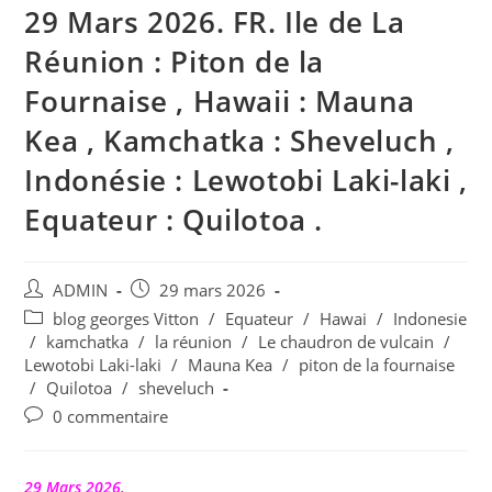
29 Mars 2026. FR. Ile de La
Réunion : Piton de la
Fournaise , Hawaii : Mauna
Kea , Kamchatka : Sheveluch ,
Indonésie : Lewotobi Laki-laki ,
Equateur : Quilotoa .
Auteur/autrice
Publication
ADMIN
29 mars 2026
de
publiée :
Post
blog georges Vitton
/
Equateur
/
Hawai
/
Indonesie
la
category:
/
kamchatka
/
la réunion
/
Le chaudron de vulcain
/
publication :
Lewotobi Laki-laki
/
Mauna Kea
/
piton de la fournaise
/
Quilotoa
/
sheveluch
Commentaires
0 commentaire
de
la
publication :
29 Mars 2026.