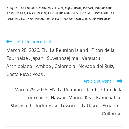
ÉTIQUETTES :
BLOG GEORGES VITTON
,
EQUATEUR
,
HAWAI
,
INDONESIE
,
KAMCHATKA
,
LA RÉUNION
,
LE CHAUDRON DE VULCAIN
,
LEWOTOBI LAKI
LAKI
,
MAUNA KEA
,
PITON DE LA FOURNAISE
,
QUILOTOA
,
SHEVELUCH
Read
Article précédent
more
March 28, 2026. EN. La Réunion Island : Piton de la
articles
Fournaise , Japan : Suwanosejima , Vanuatu
Archipelago : Ambae , Colombia : Nevado del Ruiz,
Costa Rica : Poas .
Article suivant
March 29, 2026. EN. La Réunion Island : Piton de la
Fournaise , Hawaii : Mauna Kea , Kamchatka :
Sheveluch , Indonesia : Lewotobi Laki-laki , Ecuador :
Quilotoa .