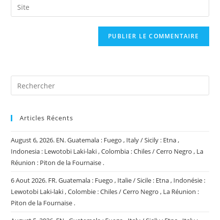
Saisir
to
address
l’URL
comment
to
de
comment
votre
site
(facultatif)
Articles Récents
August 6, 2026. EN. Guatemala : Fuego , Italy / Sicily : Etna ,
Indonesia : Lewotobi Laki-laki , Colombia : Chiles / Cerro Negro , La
Réunion : Piton de la Fournaise .
6 Aout 2026. FR. Guatemala : Fuego , Italie / Sicile : Etna , Indonésie :
Lewotobi Laki-laki , Colombie : Chiles / Cerro Negro , La Réunion :
Piton de la Fournaise .