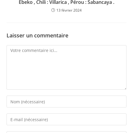
Ebeko , Chili : Villarica , Pérou : Sabancaya .
13 février 2024
Laisser un commentaire
Comment
Enter
your
name
Enter
or
your
username
email