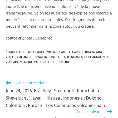
jaune 2, le deuxième niveau le plus élevé de la phase
d’alarme jaune. Selon les autorités, des explosions légères à
modérées sont encore possibles. Des fragments de roches
peuvent retomber dans la zone autour du cratère.
Source et photo :
Cenapred .
ÉTIQUETTES :
BLOG GEORGES VITTON
,
CAMPI FLEGREI
,
CERRO NEGRO
,
CHILES
,
COLOMBIE
,
HAWAI
,
INDONESIE
,
ITALIE
,
KILAUEA
,
LE CHAUDRON DE
VULCAIN
,
MEXIQUE
,
POPOCATEPETL
,
SEMERU
Read
Article précédent
more
June 24, 2026. EN . Italy : Stromboli , Kamchatka :
articles
Sheveluch , Hawaii : Kilauea , Indonesia : Dukono ,
Colombia : Puracé – Los Coconucos volcanic chain .
Article suivant