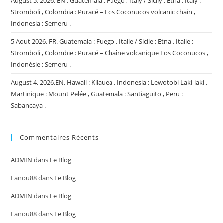
August 5, 2026. EN . Guatemala : Fuego , Italy / Sicily : Etna , Italy :
Stromboli , Colombia : Puracé – Los Coconucos volcanic chain ,
Indonesia : Semeru .
5 Aout 2026. FR. Guatemala : Fuego , Italie / Sicile : Etna , Italie :
Stromboli , Colombie : Puracé – Chaîne volcanique Los Coconucos ,
Indonésie : Semeru .
August 4, 2026.EN. Hawaii : Kilauea , Indonesia : Lewotobi Laki-laki ,
Martinique : Mount Pelée , Guatemala : Santiaguito , Peru :
Sabancaya .
Commentaires Récents
ADMIN
dans
Le Blog
Fanou88
dans
Le Blog
ADMIN
dans
Le Blog
Fanou88
dans
Le Blog