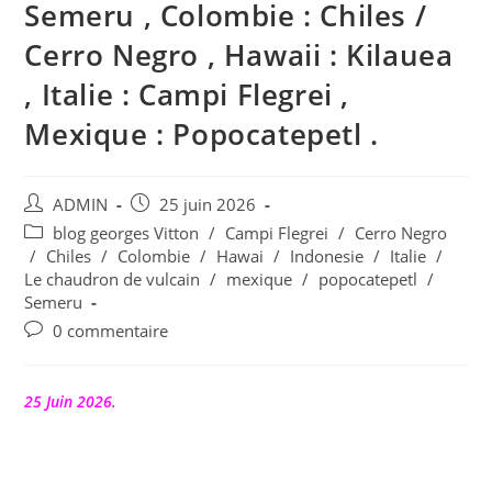
Semeru , Colombie : Chiles /
Cerro Negro , Hawaii : Kilauea
, Italie : Campi Flegrei ,
Mexique : Popocatepetl .
Auteur/autrice
Publication
ADMIN
25 juin 2026
de
publiée :
Post
blog georges Vitton
/
Campi Flegrei
/
Cerro Negro
la
category:
/
Chiles
/
Colombie
/
Hawai
/
Indonesie
/
Italie
/
publication :
Le chaudron de vulcain
/
mexique
/
popocatepetl
/
Semeru
Commentaires
0 commentaire
de
la
publication :
25 Juin 2026.