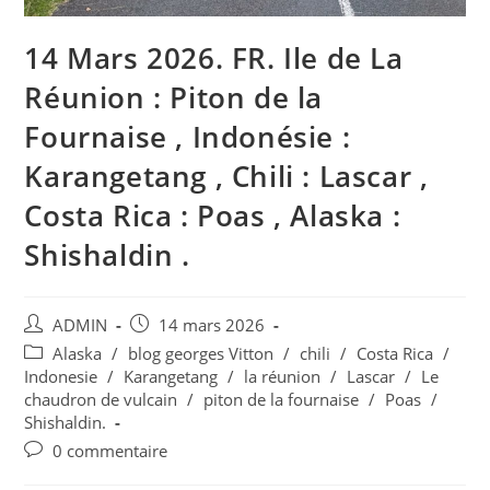
14 Mars 2026. FR. Ile de La
Réunion : Piton de la
Fournaise , Indonésie :
Karangetang , Chili : Lascar ,
Costa Rica : Poas , Alaska :
Shishaldin .
Auteur/autrice
Publication
ADMIN
14 mars 2026
de
publiée :
Post
Alaska
/
blog georges Vitton
/
chili
/
Costa Rica
/
la
category:
Indonesie
/
Karangetang
/
la réunion
/
Lascar
/
Le
publication :
chaudron de vulcain
/
piton de la fournaise
/
Poas
/
Shishaldin.
Commentaires
0 commentaire
de