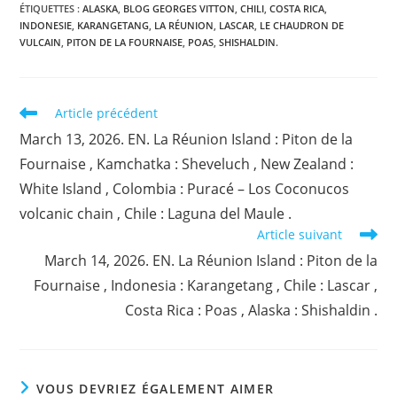
ÉTIQUETTES :
ALASKA
,
BLOG GEORGES VITTON
,
CHILI
,
COSTA RICA
,
INDONESIE
,
KARANGETANG
,
LA RÉUNION
,
LASCAR
,
LE CHAUDRON DE
VULCAIN
,
PITON DE LA FOURNAISE
,
POAS
,
SHISHALDIN.
Read
Article précédent
more
March 13, 2026. EN. La Réunion Island : Piton de la
articles
Fournaise , Kamchatka : Sheveluch , New Zealand :
White Island , Colombia : Puracé – Los Coconucos
volcanic chain , Chile : Laguna del Maule .
Article suivant
March 14, 2026. EN. La Réunion Island : Piton de la
Fournaise , Indonesia : Karangetang , Chile : Lascar ,
Costa Rica : Poas , Alaska : Shishaldin .
VOUS DEVRIEZ ÉGALEMENT AIMER