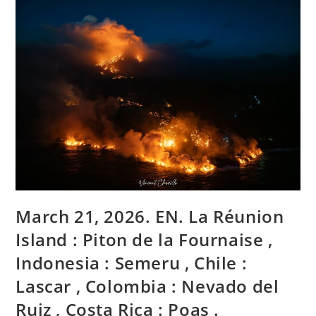
Ile
De
La
Réunion
:
Piton
De
La
Fournaise
,
Colombie
:
Puracé
–
Chaîne
Volcanique
Los
Coconucos
,
Chili
:
Lascar
March 21, 2026. EN. La Réunion
,
Alaska
Island : Piton de la Fournaise ,
:
Great
Indonesia : Semeru , Chile :
Sitkin
.
Lascar , Colombia : Nevado del
Ruiz , Costa Rica : Poas .