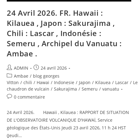
24 Avril 2026. FR. Hawaii :
Kilauea , Japon : Sakurajima ,
Chili : Lascar , Indonésie :
Semeru , Archipel du Vanuatu :
Ambae .
Auteur/autrice
Publication
ADMIN
24 avril 2026
de
publiée :
Post
Ambae
/
blog georges
la
category:
Vitton
/
chili
/
Hawai
/
Indonesie
/
Japon
/
Kilauea
/
Lascar
/
Le
publication :
chaudron de vulcain
/
Sakurajima
/
Semeru
/
vanuatu
Commentaires
0 commentaire
de
la
24 Avril 2026. Hawaii , Kilauea : RAPPORT DE SITUATION
publication :
DE L'OBSERVATOIRE VOLCANIQUE D'HAWAÏ, Service
géologique des États-Unis Jeudi 23 avril 2026, 11 h 24 HST
(Jeudi…