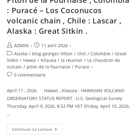
: Puracé – Los Coconucos
volcanic chain , Chile : Lascar ,
Alaska : Great Sitkin .
Auteur/autrice
Publication
ADMIN
11 avril 2026
de
publiée :
Post
Alaska
/
blog georges Vitton
/
chili
/
Colombie
/
Great
la
category:
Sitkin
/
Hawai
/
Kilauea
/
la réunion
/
Le chaudron de
publication :
vulcain
/
piton de la fournaise
/
Purace
Commentaires
0 commentaire
de
la
April 11 , 2026. Hawaii , Kilauea : HAWAIIAN VOLCANO
publication :
OBSERVATORY STATUS REPORT , U.S. Geological Survey
Thursday, April 9, 2026, 8:52 PM HST (Friday, April 10, 2026,
…
April
Continuer La Lecture
11,
2026.