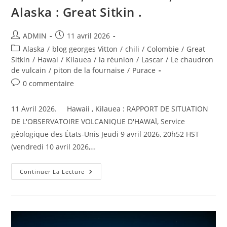
Alaska : Great Sitkin .
Auteur/autrice
Publication
ADMIN
11 avril 2026
de
publiée :
Post
Alaska
/
blog georges Vitton
/
chili
/
Colombie
/
Great
la
category:
Sitkin
/
Hawai
/
Kilauea
/
la réunion
/
Lascar
/
Le chaudron
publication :
de vulcain
/
piton de la fournaise
/
Purace
Commentaires
0 commentaire
de
la
11 Avril 2026. Hawaii , Kilauea : RAPPORT DE SITUATION
publication :
DE L'OBSERVATOIRE VOLCANIQUE D'HAWAÏ, Service
géologique des États-Unis Jeudi 9 avril 2026, 20h52 HST
(vendredi 10 avril 2026,…
11
Continuer La Lecture
Avril
2026.
FR.
Hawaii
:
Kilauea
,