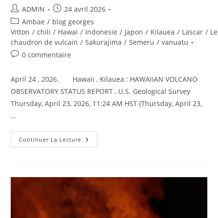
Auteur/autrice
Publication
ADMIN
24 avril 2026
de
publiée :
Post
Ambae
/
blog georges
la
category:
Vitton
/
chili
/
Hawai
/
Indonesie
/
Japon
/
Kilauea
/
Lascar
/
Le
publication :
chaudron de vulcain
/
Sakurajima
/
Semeru
/
vanuatu
Commentaires
0 commentaire
de
la
April 24 , 2026. Hawaii , Kilauea : HAWAIIAN VOLCANO
publication :
OBSERVATORY STATUS REPORT , U.S. Geological Survey
Thursday, April 23, 2026, 11:24 AM HST (Thursday, April 23,
…
April
Continuer La Lecture
24,
2026.
EN.
Hawaii
:
Kilauea
,
Japan
:
Sakurajima
,