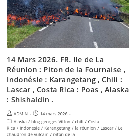
,
Chile
:
Lascar
,
Costa
Rica
:
Poas
,
Alaska
:
Shishaldin
.
14 Mars 2026. FR. Ile de La
Réunion : Piton de la Fournaise ,
Indonésie : Karangetang , Chili :
Lascar , Costa Rica : Poas , Alaska
: Shishaldin .
Auteur/autrice
Publication
ADMIN
14 mars 2026
de
publiée :
Post
Alaska
/
blog georges Vitton
/
chili
/
Costa
la
category:
Rica
/
Indonesie
/
Karangetang
/
la réunion
/
Lascar
/
Le
publication :
chaudron de vulcain
/
piton de la