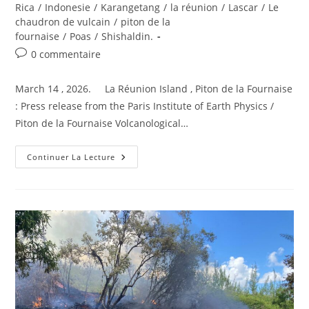
la
category:
Rica
/
Indonesie
/
Karangetang
/
la réunion
/
Lascar
/
Le
publication :
chaudron de vulcain
/
piton de la
fournaise
/
Poas
/
Shishaldin.
Commentaires
0 commentaire
de
la
March 14 , 2026. La Réunion Island , Piton de la Fournaise
publication :
: Press release from the Paris Institute of Earth Physics /
Piton de la Fournaise Volcanological…
March
Continuer La Lecture
14,
2026.
EN.
La
Réunion
Island
:
Piton
De
La
Fournaise
,
Indonesia
:
Karangetang