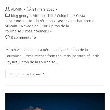
Auteur/autrice
Publication
ADMIN
21 mars 2026
de
publiée :
Post
blog georges Vitton
/
chili
/
Colombie
/
Costa
la
category:
Rica
/
Indonesie
/
la réunion
/
Lascar
/
Le chaudron de
publication :
vulcain
/
Nevado del Ruiz
/
piton de la
fournaise
/
Poas
/
Semeru
Commentaires
0 commentaire
de
la
March 21 , 2026 . La Réunion Island , Piton de la
publication :
Fournaise : Press release from the Paris Institute of Earth
Physics / Piton de la Fournaise…
March
Continuer La Lecture
21,
2026.
EN.
La
Réunion
Island
:
Piton
De
La