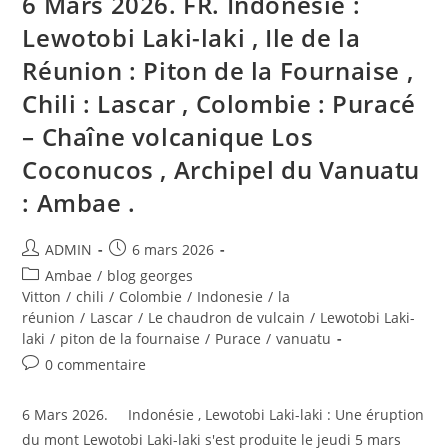
6 Mars 2026. FR. Indonésie :
Puracé
–
Lewotobi Laki-laki , Ile de la
Los
Coconucos
Réunion : Piton de la Fournaise ,
Volcanic
Chain
Chili : Lascar , Colombie : Puracé
,
Vanuatu
Archipelago
– Chaîne volcanique Los
:
Ambae
Coconucos , Archipel du Vanuatu
.
: Ambae .
Auteur/autrice
Publication
ADMIN
6 mars 2026
de
publiée :
Post
Ambae
/
blog georges
la
category:
Vitton
/
chili
/
Colombie
/
Indonesie
/
la
publication :
réunion
/
Lascar
/
Le chaudron de vulcain
/
Lewotobi Laki-
laki
/
piton de la fournaise
/
Purace
/
vanuatu
Commentaires
0 commentaire
de
la
6 Mars 2026. Indonésie , Lewotobi Laki-laki : Une éruption
publication :
du mont Lewotobi Laki-laki s'est produite le jeudi 5 mars