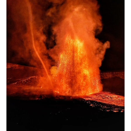
Chile
:
Lascar
,
Indonesia
:
Semeru
,
Vanuatu
Archipelago
:
Ambae
.