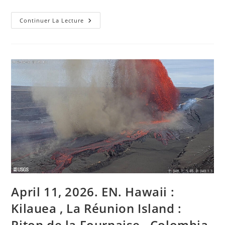
24
Continuer La Lecture
Avril
2026.
FR.
Hawaii
:
Kilauea
,
Japon
:
Sakurajima
,
Chili
:
Lascar
,
Indonésie
:
Semeru
,
Archipel
Du
Vanuatu
:
April 11, 2026. EN. Hawaii :
Ambae
.
Kilauea , La Réunion Island :
Piton de la Fournaise , Colombia