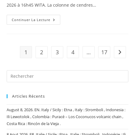
2026 à 16h45 WITA. La colonne de cendres…
6
Continuer La Lecture
Mars
2026.
FR.
Indonésie
:
Lewotobi
Laki-
1
2
3
4
…
17
Aller à 
Laki
,
Ile
De
La
Réunion
:
Piton
De
La
Fournaise
Articles Récents
,
Chili
:
August 8, 2026. EN. Italy / Sicily : Etna , Italy : Stromboli , Indonesia :
Lascar
Ili Lewotolok , Colombia : Puracé – Los Coconucos volcanic chain ,
,
Colombie
Costa Rica : Rincón de la Vieja .
:
Puracé
–
8 Aout 2026. FR. Italie / Sicile : Etna , Italie : Stromboli , Indonésie : Ili