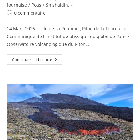
fournaise
/
Poas
/
Shishaldin.
Commentaires
0 commentaire
de
la
14 Mars 2026. Ile de La Réunion , Piton de la Fournaise :
publication :
Communiqué de l' Institut de physique du globe de Paris /
Observatoire volcanologique du Piton…
14
Continuer La Lecture
Mars
2026.
FR.
Ile
De
La
Réunion
:
Piton
De
La
Fournaise
,
Indonésie
:
Karangetang
,
Chili