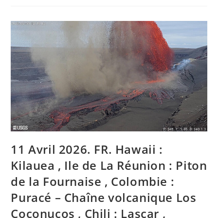
EN.
Hawaii
:
Kilauea
,
La
Réunion
Island
:
Piton
De
La
Fournaise
,
Colombia
:
Puracé
–
Los
Coconucos
Volcanic
11 Avril 2026. FR. Hawaii :
Chain
,
Chile
Kilauea , Ile de La Réunion : Piton
:
Lascar
de la Fournaise , Colombie :
,
Alaska
Puracé – Chaîne volcanique Los
:
Great
Sitkin
Coconucos , Chili : Lascar ,
.