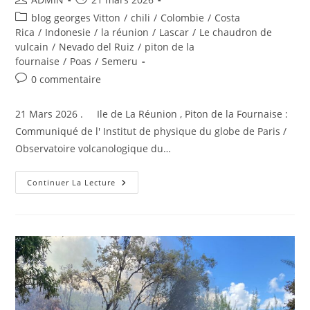
de
publiée :
Post
blog georges Vitton
/
chili
/
Colombie
/
Costa
la
category:
Rica
/
Indonesie
/
la réunion
/
Lascar
/
Le chaudron de
publication :
vulcain
/
Nevado del Ruiz
/
piton de la
fournaise
/
Poas
/
Semeru
Commentaires
0 commentaire
de
la
21 Mars 2026 . Ile de La Réunion , Piton de la Fournaise :
publication :
Communiqué de l' Institut de physique du globe de Paris /
Observatoire volcanologique du…
21
Continuer La Lecture
Mars
2026
.
FR.
Ile
De
La
Réunion
:
Piton
De
La
Fournaise