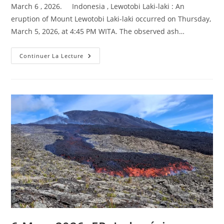
la
March 6 , 2026. Indonesia , Lewotobi Laki-laki : An
publication :
eruption of Mount Lewotobi Laki-laki occurred on Thursday,
March 5, 2026, at 4:45 PM WITA. The observed ash…
March
Continuer La Lecture
6,
2026.
EN.
Indonesia
:
Lewotobi
Laki-
Laki
,
La
Réunion
Island
:
Piton
De
La
Fournaise
,
Chile
:
Lascar
,
Colombia
: