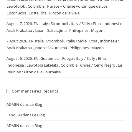
Chaîne
Lewotolok , Colombie : Puracé – Chaîne volcanique de Los
Volcanique
Los
Coconucos , Costa Rica : Rincon de la Vieja .
Coconucos
,
Archipel
August 7, 2026. EN. Italy : Stromboli , Italy / Sicily : Etna , Indonesia :
Du
Anak Krakatau , Japan : Sakurajima , Philippines : Mayon .
Vanuatu
:
Ambae
7 Aout 2026. FR. Italie : Stromboli , Italie / Sicile : Etna , Indonésie :
.
Anak Krakatau , Japon : Sakurajima , Philippines : Mayon .
August 6, 2026. EN. Guatemala : Fuego , Italy / Sicily : Etna ,
Indonesia : Lewotobi Laki-laki , Colombia : Chiles / Cerro Negro , La
Réunion : Piton de la Fournaise .
Commentaires Récents
ADMIN
dans
Le Blog
Fanou88
dans
Le Blog
ADMIN
dans
Le Blog