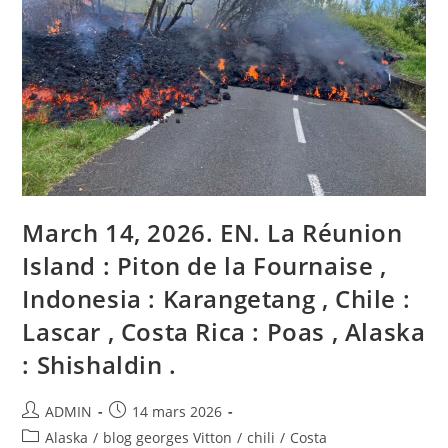
,
Indonésie
:
Semeru
,
Chili
:
Lascar
,
Colombie
:
Nevado
Del
Ruiz
,
Costa
March 14, 2026. EN. La Réunion
Rica
:
Island : Piton de la Fournaise ,
Poas
.
Indonesia : Karangetang , Chile :
Lascar , Costa Rica : Poas , Alaska
: Shishaldin .
Auteur/autrice
Publication
ADMIN
14 mars 2026
de
publiée :
Post
Alaska
/
blog georges Vitton
/
chili
/
Costa