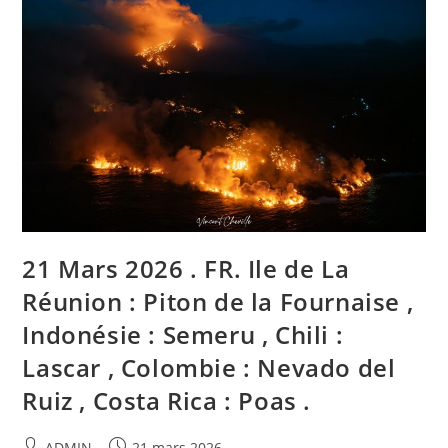
Fournaise
,
Indonesia
:
Semeru
,
Chile
:
Lascar
,
Colombia
:
Nevado
Del
Ruiz
,
Costa
Rica
:
21 Mars 2026 . FR. Ile de La
Poas
.
Réunion : Piton de la Fournaise ,
Indonésie : Semeru , Chili :
Lascar , Colombie : Nevado del
Ruiz , Costa Rica : Poas .
Auteur/autrice
Publication
ADMIN
21 mars 2026