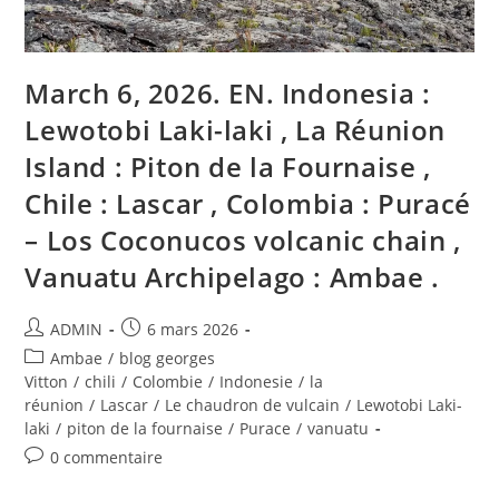
:
Lascar
,
Costa
Rica
March 6, 2026. EN. Indonesia :
:
Poas
,
Lewotobi Laki-laki , La Réunion
Alaska
:
Island : Piton de la Fournaise ,
Shishaldin
.
Chile : Lascar , Colombia : Puracé
– Los Coconucos volcanic chain ,
Vanuatu Archipelago : Ambae .
Auteur/autrice
Publication
ADMIN
6 mars 2026
de
publiée :
Post
Ambae
/
blog georges
la
category:
Vitton
/
chili
/
Colombie
/
Indonesie
/
la
publication :
réunion
/
Lascar
/
Le chaudron de vulcain
/
Lewotobi Laki-
laki
/
piton de la fournaise
/
Purace
/
vanuatu
Commentaires
0 commentaire
de