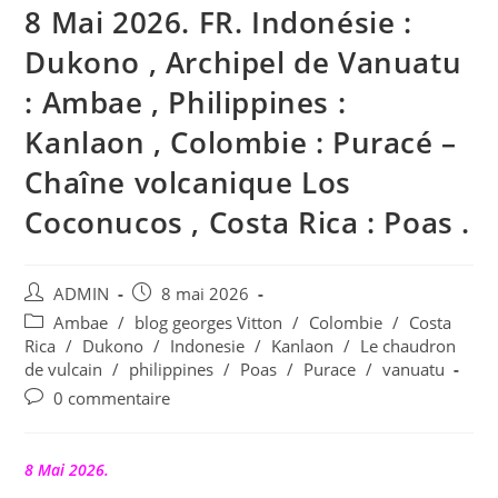
8 Mai 2026. FR. Indonésie :
Dukono , Archipel de Vanuatu
: Ambae , Philippines :
Kanlaon , Colombie : Puracé –
Chaîne volcanique Los
Coconucos , Costa Rica : Poas .
Auteur/autrice
Publication
ADMIN
8 mai 2026
de
publiée :
Post
Ambae
/
blog georges Vitton
/
Colombie
/
Costa
la
category:
Rica
/
Dukono
/
Indonesie
/
Kanlaon
/
Le chaudron
publication :
de vulcain
/
philippines
/
Poas
/
Purace
/
vanuatu
Commentaires
0 commentaire
de
la
publication :
8 Mai 2026.