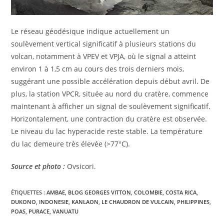
Le réseau géodésique indique actuellement un
soulèvement vertical significatif à plusieurs stations du
volcan, notamment à VPEV et VPJA, où le signal a atteint
environ 1 à 1,5 cm au cours des trois derniers mois,
suggérant une possible accélération depuis début avril. De
plus, la station VPCR, située au nord du cratère, commence
maintenant à afficher un signal de soulèvement significatif.
Horizontalement, une contraction du cratère est observée.
Le niveau du lac hyperacide reste stable. La température
du lac demeure très élevée (>77°C).
Source et photo :
Ovsicori.
ÉTIQUETTES :
AMBAE
,
BLOG GEORGES VITTON
,
COLOMBIE
,
COSTA RICA
,
DUKONO
,
INDONESIE
,
KANLAON
,
LE CHAUDRON DE VULCAIN
,
PHILIPPINES
,
POAS
,
PURACE
,
VANUATU