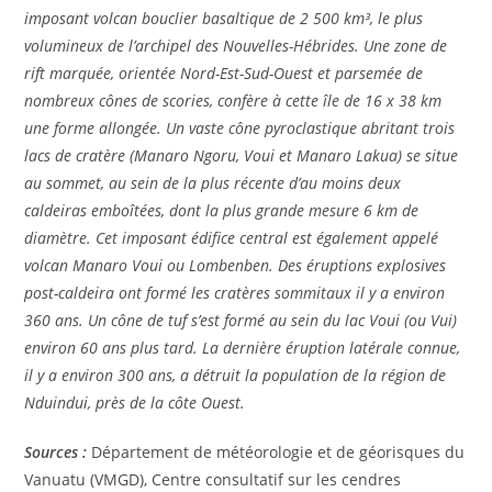
imposant volcan bouclier basaltique de 2 500 km³, le plus
volumineux de l’archipel des Nouvelles-Hébrides. Une zone de
rift marquée, orientée Nord-Est-Sud-Ouest et parsemée de
nombreux cônes de scories, confère à cette île de 16 x 38 km
une forme allongée. Un vaste cône pyroclastique abritant trois
lacs de cratère (Manaro Ngoru, Voui et Manaro Lakua) se situe
au sommet, au sein de la plus récente d’au moins deux
caldeiras emboîtées, dont la plus grande mesure 6 km de
diamètre. Cet imposant édifice central est également appelé
volcan Manaro Voui ou Lombenben. Des éruptions explosives
post-caldeira ont formé les cratères sommitaux il y a environ
360 ans. Un cône de tuf s’est formé au sein du lac Voui (ou Vui)
environ 60 ans plus tard. La dernière éruption latérale connue,
il y a environ 300 ans, a détruit la population de la région de
Nduindui, près de la côte Ouest.
Sources :
Département de météorologie et de géorisques du
Vanuatu (VMGD), Centre consultatif sur les cendres