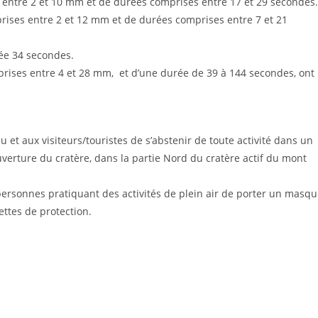
entre 2 et 10 mm et de durées comprises entre 17 et 29 secondes.
rises entre 2 et 12 mm et de durées comprises entre 7 et 21
ée 34 secondes.
rises entre 4 et 28 mm, et d’une durée de 39 à 144 secondes, ont
bu et aux visiteurs/touristes de s’abstenir de toute activité dans un
uverture du cratère, dans la partie Nord du cratère actif du mont
 personnes pratiquant des activités de plein air de porter un masq
ettes de protection.