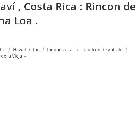
aví , Costa Rica : Rincon d
na Loa .
ica
/
Hawai
/
ibu
/
Indonesie
/
Le chaudron de vulcain
/
de la Vieja