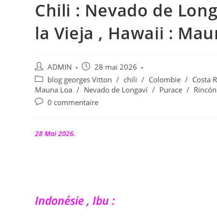
Chili : Nevado de Long
la Vieja , Hawaii : Mau
Auteur/autrice
Publication
ADMIN
28 mai 2026
de
publiée :
Post
blog georges Vitton
/
chili
/
Colombie
/
Costa R
la
category:
Mauna Loa
/
Nevado de Longaví
/
Purace
/
Rincón 
publication :
Commentaires
0 commentaire
de
la
publication :
28 Mai 2026.
Indonésie , Ibu :