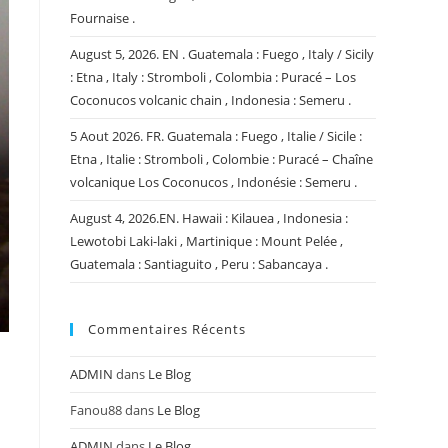
Fournaise .
August 5, 2026. EN . Guatemala : Fuego , Italy / Sicily
: Etna , Italy : Stromboli , Colombia : Puracé – Los
Coconucos volcanic chain , Indonesia : Semeru .
5 Aout 2026. FR. Guatemala : Fuego , Italie / Sicile :
Etna , Italie : Stromboli , Colombie : Puracé – Chaîne
volcanique Los Coconucos , Indonésie : Semeru .
August 4, 2026.EN. Hawaii : Kilauea , Indonesia :
Lewotobi Laki-laki , Martinique : Mount Pelée ,
Guatemala : Santiaguito , Peru : Sabancaya .
Commentaires Récents
ADMIN
dans
Le Blog
Fanou88
dans
Le Blog
ADMIN
dans
Le Blog