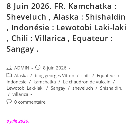
8 Juin 2026. FR. Kamchatka :
Sheveluch , Alaska : Shishaldin
, Indonésie : Lewotobi Laki-laki
, Chili : Villarica , Equateur :
Sangay .
Auteur/autrice
Publication
ADMIN
8 juin 2026
de
publiée :
Post
Alaska
/
blog georges Vitton
/
chili
/
Equateur
/
la
category:
Indonesie
/
kamchatka
/
Le chaudron de vulcain
/
publication :
Lewotobi Laki-laki
/
Sangay
/
sheveluch
/
Shishaldin.
/
villarica
Commentaires
0 commentaire
de
la
publication :
8 Juin 2026.