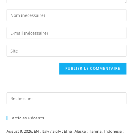
Enter
your
name
Enter
or
your
username
email
Saisir
to
address
l’URL
comment
to
de
comment
votre
site
(facultatif)
Articles Récents
August 9, 2026. EN . Italy / Sicily : Etna , Alaska : Iliamna , Indonesia :