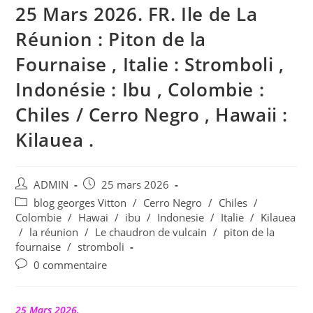
25 Mars 2026. FR. Ile de La
Réunion : Piton de la
Fournaise , Italie : Stromboli ,
Indonésie : Ibu , Colombie :
Chiles / Cerro Negro , Hawaii :
Kilauea .
Auteur/autrice
Publication
ADMIN
25 mars 2026
de
publiée :
Post
blog georges Vitton
/
Cerro Negro
/
Chiles
/
la
category:
Colombie
/
Hawai
/
ibu
/
Indonesie
/
Italie
/
Kilauea
publication :
/
la réunion
/
Le chaudron de vulcain
/
piton de la
fournaise
/
stromboli
Commentaires
0 commentaire
de
la
publication :
25 Mars 2026.