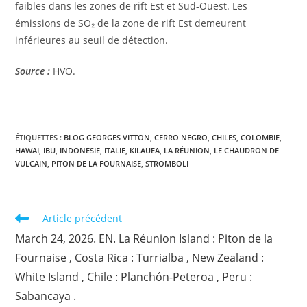
faibles dans les zones de rift Est et Sud-Ouest. Les
émissions de SO₂ de la zone de rift Est demeurent
inférieures au seuil de détection.
Source :
HVO.
ÉTIQUETTES :
BLOG GEORGES VITTON
,
CERRO NEGRO
,
CHILES
,
COLOMBIE
,
HAWAI
,
IBU
,
INDONESIE
,
ITALIE
,
KILAUEA
,
LA RÉUNION
,
LE CHAUDRON DE
VULCAIN
,
PITON DE LA FOURNAISE
,
STROMBOLI
Read
Article précédent
more
March 24, 2026. EN. La Réunion Island : Piton de la
articles
Fournaise , Costa Rica : Turrialba , New Zealand :
White Island , Chile : Planchón-Peteroa , Peru :
Sabancaya .