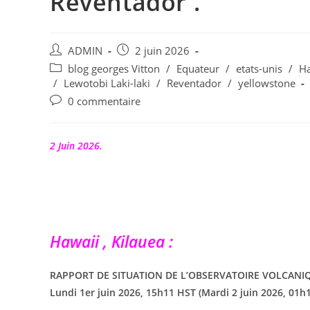
Reventador .
Auteur/autrice
Publication
ADMIN
2 juin 2026
de
publiée :
Post
blog georges Vitton
/
Equateur
/
etats-unis
/
H
la
category:
/
Lewotobi Laki-laki
/
Reventador
/
yellowstone
publication :
Commentaires
0 commentaire
de
la
publication :
2 Juin 2026.
Hawaii , Kilauea :
RAPPORT DE SITUATION DE L’OBSERVATOIRE VOLCANIQUE 
Lundi 1er juin 2026, 15h11 HST (Mardi 2 juin 2026, 01h