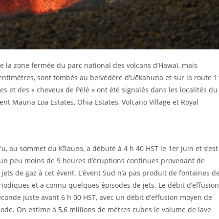
de la zone fermée du parc national des volcans d’Hawaï, mais
centimètres, sont tombés au belvédère d’Uēkahuna et sur la route 1
 et des « cheveux de Pélé » ont été signalés dans les localités du
nt Mauna Loa Estates, Ohia Estates, Volcano Village et Royal
u, au sommet du Kīlauea, a débuté à 4 h 40 HST le 1er juin et s’est
 un peu moins de 9 heures d’éruptions continues provenant de
jets de gaz à cet évent. L’évent Sud n’a pas produit de fontaines d
riodiques et a connu quelques épisodes de jets. Le débit d’effusion
conde juste avant 6 h 00 HST, avec un débit d’effusion moyen de
ode. On estime à 5,6 millions de mètres cubes le volume de lave