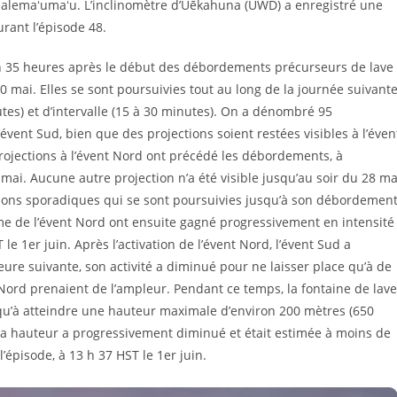
 Halemaʻumaʻu. L’inclinomètre d’Uēkahuna (UWD) a enregistré une
urant l’épisode 48.
on 35 heures après le début des débordements précurseurs de lave
0 mai. Elles se sont poursuivies tout au long de la journée suivante
es) et d’intervalle (15 à 30 minutes). On a dénombré 95
nt Sud, bien que des projections soient restées visibles à l’éven
rojections à l’évent Nord ont précédé les débordements, à
ai. Aucune autre projection n’a été visible jusqu’au soir du 28 ma
ions sporadiques qui se sont poursuivies jusqu’à son débordemen
ôme de l’évent Nord ont ensuite gagné progressivement en intensité
le 1er juin. Après l’activation de l’évent Nord, l’évent Sud a
ure suivante, son activité a diminué pour ne laisser place qu’à de
 Nord prenaient de l’ampleur. Pendant ce temps, la fontaine de lave
squ’à atteindre une hauteur maximale d’environ 200 mètres (650
 sa hauteur a progressivement diminué et était estimée à moins de
’épisode, à 13 h 37 HST le 1er juin.