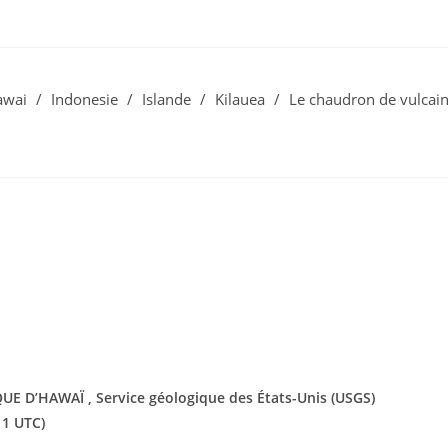
awai
/
Indonesie
/
Islande
/
Kilauea
/
Le chaudron de vulcai
D’HAWAÏ , Service géologique des États-Unis (USGS)
11 UTC)