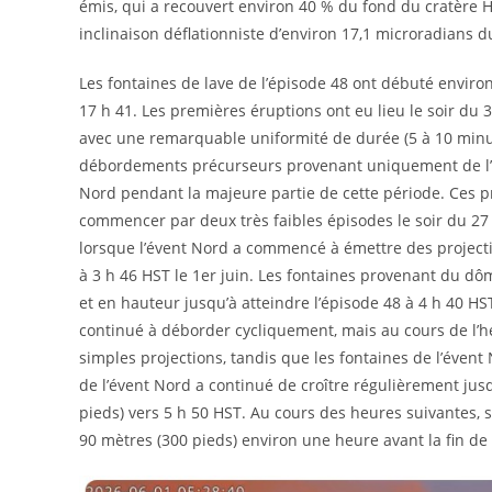
émis, qui a recouvert environ 40 % du fond du cratère
inclinaison déflationniste d’environ 17,1 microradians d
Les fontaines de lave de l’épisode 48 ont débuté envir
17 h 41. Les premières éruptions ont eu lieu le soir du 3
avec une remarquable uniformité de durée (5 à 10 minut
débordements précurseurs provenant uniquement de l’éve
Nord pendant la majeure partie de cette période. Ces p
commencer par deux très faibles épisodes le soir du 27 m
lorsque l’évent Nord a commencé à émettre des project
à 3 h 46 HST le 1er juin. Les fontaines provenant du d
et en hauteur jusqu’à atteindre l’épisode 48 à 4 h 40 HST 
continué à déborder cycliquement, mais au cours de l’he
simples projections, tandis que les fontaines de l’évent
de l’évent Nord a continué de croître régulièrement ju
pieds) vers 5 h 50 HST. Au cours des heures suivantes,
90 mètres (300 pieds) environ une heure avant la fin de l