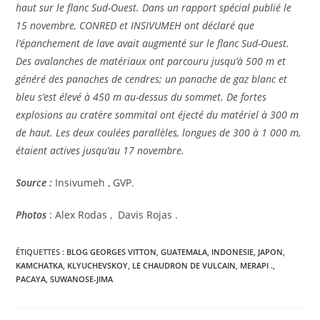
haut sur le flanc Sud-Ouest. Dans un rapport spécial publié le
15 novembre, CONRED et INSIVUMEH ont déclaré que
l’épanchement de lave avait augmenté sur le flanc Sud-Ouest.
Des avalanches de matériaux ont parcouru jusqu’à 500 m et
généré des panaches de cendres; un panache de gaz blanc et
bleu s’est élevé à 450 m au-dessus du sommet. De fortes
explosions au cratère sommital ont éjecté du matériel à 300 m
de haut. Les deux coulées parallèles, longues de 300 à 1 000 m,
étaient actives jusqu’au 17 novembre.
Source :
Insivumeh , GVP.
Photos
: Alex Rodas , Davis Rojas .
ÉTIQUETTES :
BLOG GEORGES VITTON
,
GUATEMALA
,
INDONESIE
,
JAPON
,
KAMCHATKA
,
KLYUCHEVSKOY
,
LE CHAUDRON DE VULCAIN
,
MERAPI .
,
PACAYA
,
SUWANOSE-JIMA