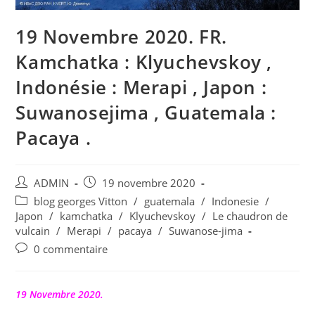
19 Novembre 2020. FR.
Kamchatka : Klyuchevskoy ,
Indonésie : Merapi , Japon :
Suwanosejima , Guatemala :
Pacaya .
Auteur/autrice
Publication
ADMIN
19 novembre 2020
de
publiée :
Post
blog georges Vitton
/
guatemala
/
Indonesie
/
la
category:
Japon
/
kamchatka
/
Klyuchevskoy
/
Le chaudron de
publication :
vulcain
/
Merapi
/
pacaya
/
Suwanose-jima
Commentaires
0 commentaire
de
la
publication :
19 Novembre 2020.