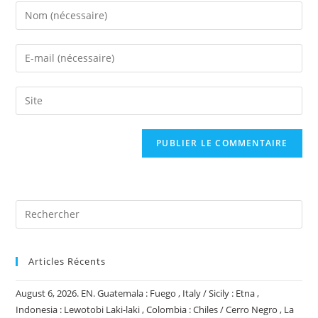
Enter
your
name
Enter
or
your
username
email
Saisir
to
address
l’URL
comment
to
de
comment
votre
site
(facultatif)
Articles Récents
August 6, 2026. EN. Guatemala : Fuego , Italy / Sicily : Etna ,
Indonesia : Lewotobi Laki-laki , Colombia : Chiles / Cerro Negro , La