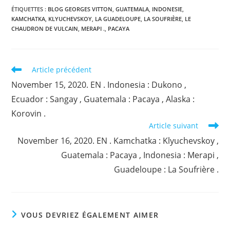
ÉTIQUETTES :
BLOG GEORGES VITTON
,
GUATEMALA
,
INDONESIE
,
KAMCHATKA
,
KLYUCHEVSKOY
,
LA GUADELOUPE
,
LA SOUFRIÈRE
,
LE
CHAUDRON DE VULCAIN
,
MERAPI .
,
PACAYA
Read
Article précédent
more
November 15, 2020. EN . Indonesia : Dukono ,
articles
Ecuador : Sangay , Guatemala : Pacaya , Alaska :
Korovin .
Article suivant
November 16, 2020. EN . Kamchatka : Klyuchevskoy ,
Guatemala : Pacaya , Indonesia : Merapi ,
Guadeloupe : La Soufrière .
VOUS DEVRIEZ ÉGALEMENT AIMER