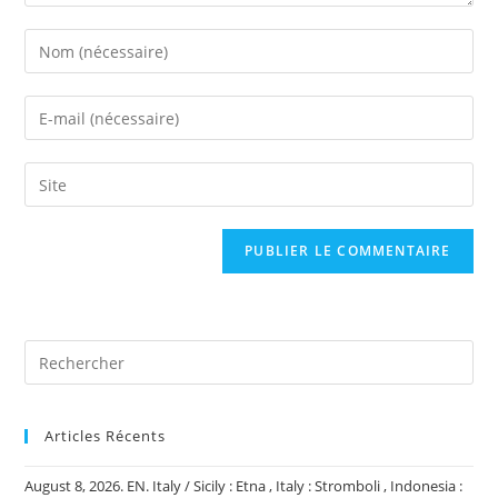
Enter
your
name
Enter
or
your
username
email
Saisir
to
address
l’URL
comment
to
de
comment
votre
site
(facultatif)
Articles Récents
August 8, 2026. EN. Italy / Sicily : Etna , Italy : Stromboli , Indonesia :