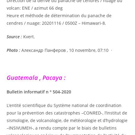
Direction de la dérive du panache de cendres / nuage du
volcan: ENE / azimut 66 deg
Heure et méthode de détermination du panache de
cendres / nuage: 20201116 / 0500Z – Himawari-8.
Source :
Kvert.
Photo :
Александр Панферов ,
10 novembre, 07:10
·
Guatemala , Pacaya :
Bulletin informatif n ° 504-2020
L’entité scientifique du Système national de coordination
pour la prévention des catastrophes –CONRED-, l’Institut de
sismologie, de volcanologie, de météorologie et d’hydrologie
–INSIVUMEH-, a rendu compte par le biais de bulletins