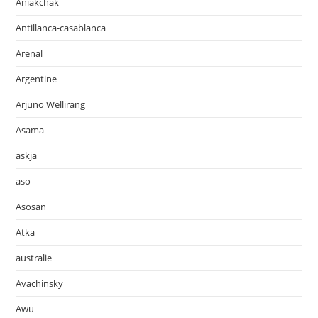
Aniakchak
Antillanca-casablanca
Arenal
Argentine
Arjuno Wellirang
Asama
askja
aso
Asosan
Atka
australie
Avachinsky
Awu