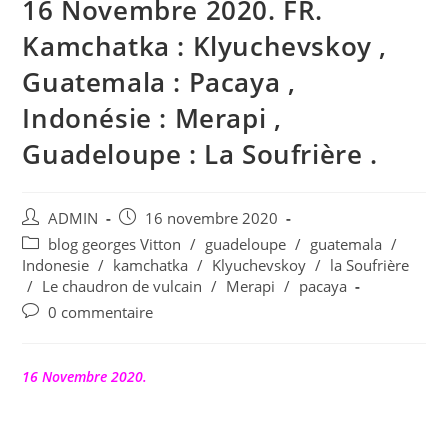
16 Novembre 2020. FR.
Kamchatka : Klyuchevskoy ,
Guatemala : Pacaya ,
Indonésie : Merapi ,
Guadeloupe : La Soufrière .
Auteur/autrice
Publication
ADMIN
16 novembre 2020
de
publiée :
Post
blog georges Vitton
/
guadeloupe
/
guatemala
/
la
category:
Indonesie
/
kamchatka
/
Klyuchevskoy
/
la Soufrière
publication :
/
Le chaudron de vulcain
/
Merapi
/
pacaya
Commentaires
0 commentaire
de
la
publication :
16 Novembre 2020.