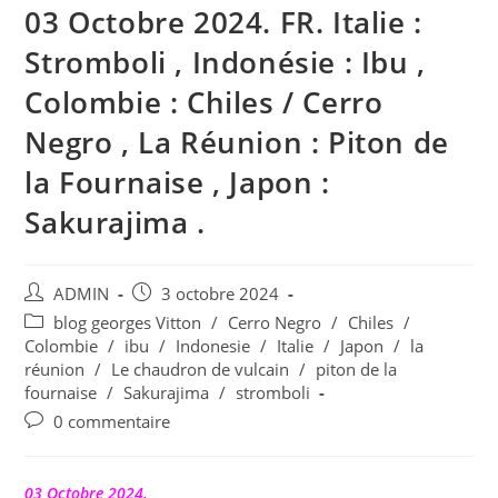
03 Octobre 2024. FR. Italie :
Stromboli , Indonésie : Ibu ,
Colombie : Chiles / Cerro
Negro , La Réunion : Piton de
la Fournaise , Japon :
Sakurajima .
Auteur/autrice
Publication
ADMIN
3 octobre 2024
de
publiée :
Post
blog georges Vitton
/
Cerro Negro
/
Chiles
/
la
category:
Colombie
/
ibu
/
Indonesie
/
Italie
/
Japon
/
la
publication :
réunion
/
Le chaudron de vulcain
/
piton de la
fournaise
/
Sakurajima
/
stromboli
Commentaires
0 commentaire
de
la
publication :
03 Octobre 2024.