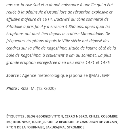
ans sur la rive Sud et a donné naissance à une île qui a été
reliée à la péninsule d’Osumi lors de l’éruption explosive et
effusive majeure de 1914. L’activité au cône sommital de
Kitadake a pris fin il y a environ 4 850 ans, après quoi les
éruptions ont duré lieu depuis le cratère Minamidake. De
fréquentes éruptions depuis le VIIIe siècle ont déposé des
cendres sur la ville de Kagoshima, située de l’autre côté de la
baie de Kagoshima, à seulement 8 km du sommet. La plus
grande éruption enregistrée a eu lieu entre 1471 et 1476.
Source :
Agence météorologique japonaise (JMA) , GVP.
Photo :
Rizal M. (12 /2020)
ÉTIQUETTES :
BLOG GEORGES VITTON
,
CERRO NEGRO
,
CHILES
,
COLOMBIE
,
IBU
,
INDONESIE
,
ITALIE
,
JAPON
,
LA RÉUNION
,
LE CHAUDRON DE VULCAIN
,
PITON DE LA FOURNAISE
,
SAKURAJIMA.
,
STROMBOLI