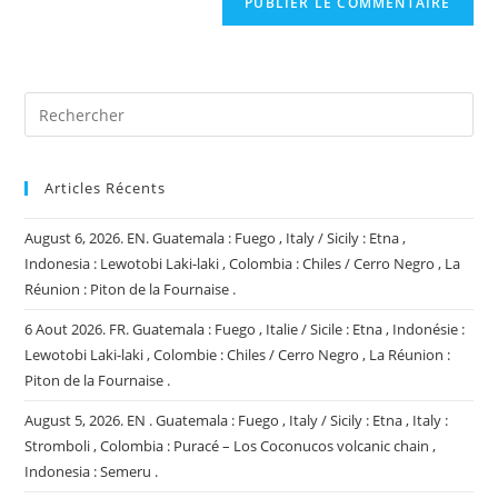
votre
site
(facultatif)
Articles Récents
August 6, 2026. EN. Guatemala : Fuego , Italy / Sicily : Etna ,
Indonesia : Lewotobi Laki-laki , Colombia : Chiles / Cerro Negro , La
Réunion : Piton de la Fournaise .
6 Aout 2026. FR. Guatemala : Fuego , Italie / Sicile : Etna , Indonésie :
Lewotobi Laki-laki , Colombie : Chiles / Cerro Negro , La Réunion :
Piton de la Fournaise .
August 5, 2026. EN . Guatemala : Fuego , Italy / Sicily : Etna , Italy :
Stromboli , Colombia : Puracé – Los Coconucos volcanic chain ,
Indonesia : Semeru .