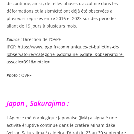
discontinue, ainsi , de telles phases d’accalmie dans les
déformations et la sismicité ont déjà été observées à
plusieurs reprises entre 2016 et 2023 sur des périodes
allant de 15 jours à plusieurs mois.
Source :
Direction de l’OVPF-
IPGP,
https://www.ipgp.fr/communiques-et-bulletins-de-
lobservatoire/?categorie=&domaine=&date=&observatoire-
associe=391&motcle=
Photo :
OVPF
Japon , Sakurajima :
L’Agence météorologique japonaise (JMA) a signalé une
activité éruptive continue dans le cratère Minamidake
(volcan Sakurajima / caldeira d’Aira) du 23 au 30 septembre.