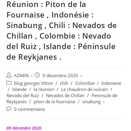
Réunion : Piton de la
Fournaise , Indonésie :
Sinabung , Chili : Nevados de
Chillan , Colombie : Nevado
del Ruiz , Islande : Péninsule
de Reykjanes .
Auteur/autrice
Publication
ADMIN
9 décembre 2020
de
publiée :
Post
blog georges Vitton
/
chili
/
Colombie
/
Indonesie
la
category:
/
Islande
/
la réunion
/
Le chaudron de vulcain
/
publication :
Nevado del Ruiz
/
Nevados de Chillan
/
Peninsule de
Reykjanes
/
piton de la fournaise
/
sinabung
Commentaires
0 commentaire
de
la
publication :
09 Décembre 2020.