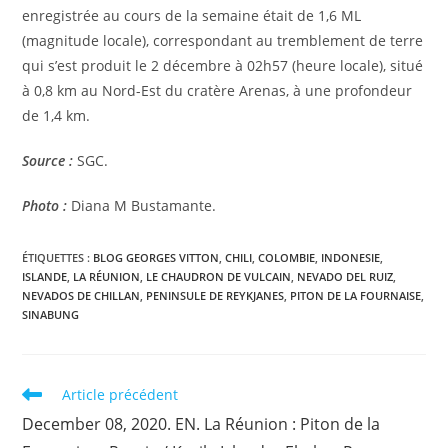
enregistrée au cours de la semaine était de 1,6 ML
(magnitude locale), correspondant au tremblement de terre
qui s’est produit le 2 décembre à 02h57 (heure locale), situé
à 0,8 km au Nord-Est du cratère Arenas, à une profondeur
de 1,4 km.
Source :
SGC.
Photo :
Diana M Bustamante.
ÉTIQUETTES :
BLOG GEORGES VITTON
,
CHILI
,
COLOMBIE
,
INDONESIE
,
ISLANDE
,
LA RÉUNION
,
LE CHAUDRON DE VULCAIN
,
NEVADO DEL RUIZ
,
NEVADOS DE CHILLAN
,
PENINSULE DE REYKJANES
,
PITON DE LA FOURNAISE
,
SINABUNG
Read
Article précédent
more
December 08, 2020. EN. La Réunion : Piton de la
articles