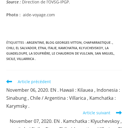
Source :
Direction de l’OVSG-IPGP.
Photo :
aide-voyage.com
ÉTIQUETTES :
ARGENTINE
,
BLOG GEORGES VITTON
,
CHAPARRASTIQUE .
,
CHILI
,
EL SALVADOR
,
ETNA
,
ITALIE
,
KAMCHATKA
,
KLYUCHEVSKOY
,
LA
GUADELOUPE
,
LA SOUFRIÈRE
,
LE CHAUDRON DE VULCAIN
,
SAN MIGUEL
,
SICILE
,
VILLARRICA .
Read
Article précédent
more
November 06, 2020. EN . Hawaii : Kilauea , Indonesia :
articles
Sinabung , Chile / Argentina : Villarica , Kamchatka :
Karymsky .
Article suivant
November 07, 2020. EN . Kamchatka : Klyuchevskoy ,