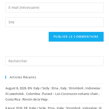
name
Enter
or
your
username
email
Saisir
to
address
l’URL
comment
to
de
comment
votre
site
(facultatif)
Articles Récents
August 8, 2026. EN. Italy / Sicily : Etna , Italy : Stromboli , Indonesia :
Ili Lewotolok , Colombia : Puracé – Los Coconucos volcanic chain ,
Costa Rica : Rincón de la Vieja .
8 Aout 2026. FR. Italie / Sicile : Etna , Italie : Stromboli , Indonésie : Ili