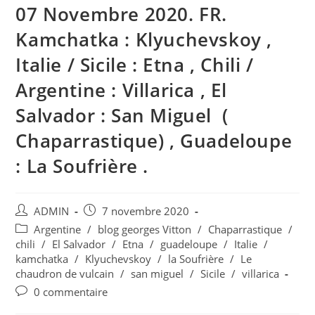
07 Novembre 2020. FR.
Kamchatka : Klyuchevskoy ,
Italie / Sicile : Etna , Chili /
Argentine : Villarica , El
Salvador : San Miguel (
Chaparrastique) , Guadeloupe
: La Soufrière .
Auteur/autrice
Publication
ADMIN
7 novembre 2020
de
publiée :
Post
Argentine
/
blog georges Vitton
/
Chaparrastique
/
la
category:
chili
/
El Salvador
/
Etna
/
guadeloupe
/
Italie
/
publication :
kamchatka
/
Klyuchevskoy
/
la Soufrière
/
Le
chaudron de vulcain
/
san miguel
/
Sicile
/
villarica
Commentaires
0 commentaire
de