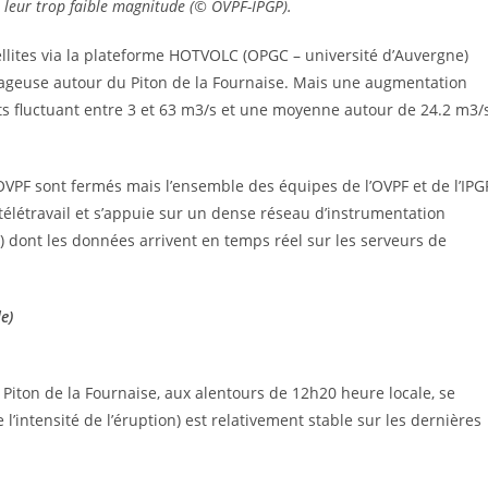
e leur trop faible magnitude (© OVPF-IPGP).
ellites via la plateforme HOTVOLC (OPGC – université d’Auvergne)
uageuse autour du Piton de la Fournaise. Mais une augmentation
ts fluctuant entre 3 et 63 m3/s et une moyenne autour de 24.2 m3/
OVPF sont fermés mais l’ensemble des équipes de l’OVPF et de l’IPG
n télétravail et s’appuie sur un dense réseau d’instrumentation
) dont les données arrivent en temps réel sur les serveurs de
e)
u Piton de la Fournaise, aux alentours de 12h20 heure locale, se
 l’intensité de l’éruption) est relativement stable sur les dernières