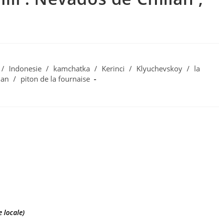
/
Indonesie
/
kamchatka
/
Kerinci
/
Klyuchevskoy
/
la
lan
/
piton de la fournaise
 locale)