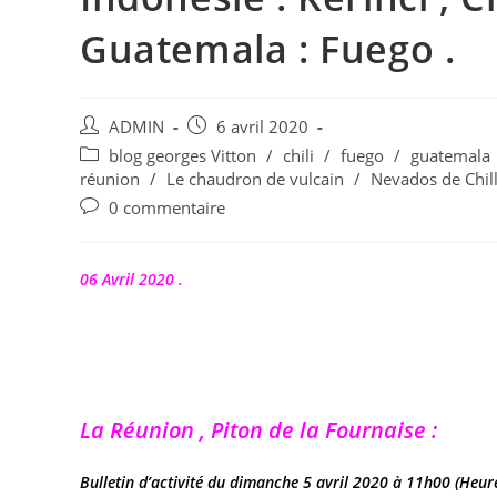
Guatemala : Fuego .
Auteur/autrice
Publication
ADMIN
6 avril 2020
de
publiée :
Post
blog georges Vitton
/
chili
/
fuego
/
guatemala
la
category:
réunion
/
Le chaudron de vulcain
/
Nevados de Chil
publication :
Commentaires
0 commentaire
de
la
publication :
06 Avril 2020 .
La Réunion , Piton de la Fournaise :
Bulletin d’activité du dimanche 5 avril 2020 à 11h00 (Heure