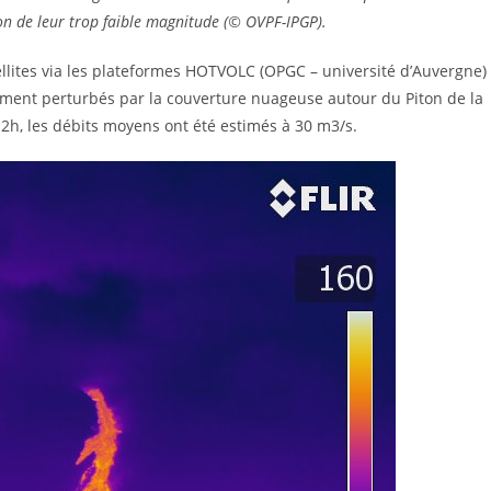
son de leur trop faible magnitude (© OVPF-IPGP).
ellites via les plateformes HOTVOLC (OPGC – université d’Auvergne)
tement perturbés par la couverture nuageuse autour du Piton de la
12h, les débits moyens ont été estimés à 30 m3/s.