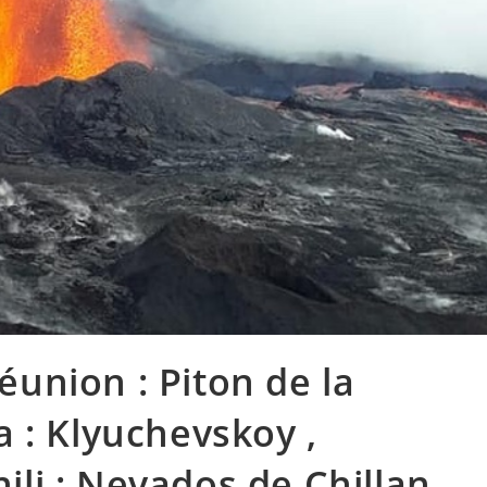
Réunion : Piton de la
 : Klyuchevskoy ,
hili : Nevados de Chillan ,