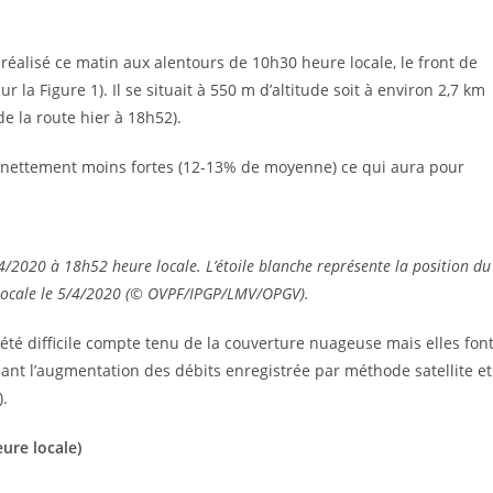
éalisé ce matin aux alentours de 10h30 heure locale, le front de
r la Figure 1). Il se situait à 550 m d’altitude soit à environ 2,7 km
de la route hier à 18h52).
nt nettement moins fortes (12-13% de moyenne) ce qui aura pour
4/2020 à 18h52 heure locale. L’étoile blanche représente la position du
 locale le 5/4/2020 (© OVPF/IPGP/LMV/OPGV).
 été difficile compte tenu de la couverture nuageuse mais elles fon
rmant l’augmentation des débits enregistrée par méthode satellite et
).
eure locale)