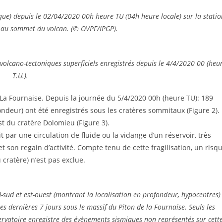
que) depuis le 02/04/2020 00h heure TU (04h heure locale) sur la statio
 au sommet du volcan. (© OVPF/IPGP).
olcano-tectoniques superficiels enregistrés depuis le 4/4/2020 00 (heu
T.U.).
e La Fournaise. Depuis la journée du 5/4/2020 00h (heure TU): 189
ndeur) ont été enregistrés sous les cratères sommitaux (Figure 2).
st du cratère Dolomieu (Figure 3).
t par une circulation de fluide ou la vidange d’un réservoir, très
et son regain d’activité. Compte tenu de cette fragilisation, un risq
cratère) n’est pas exclue.
rd-sud et est-ouest (montrant la localisation en profondeur, hypocentres)
les dernières 7 jours sous le massif du Piton de la Fournaise. Seuls les
servatoire enregistre des évènements sismiques non représentés sur cett