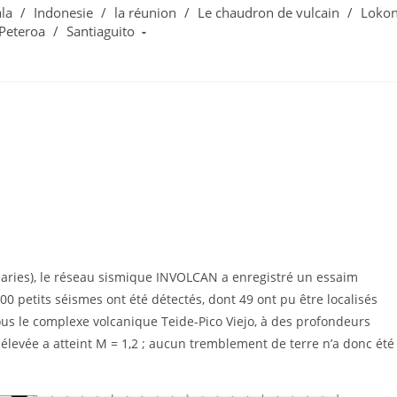
la
/
Indonesie
/
la réunion
/
Le chaudron de vulcain
/
Loko
Peteroa
/
Santiaguito
anaries), le réseau sismique INVOLCAN a enregistré un essaim
00 petits séismes ont été détectés, dont 49 ont pu être localisés
ous le complexe volcanique Teide-Pico Viejo, à des profondeurs
 élevée a atteint M = 1,2 ; aucun tremblement de terre n’a donc été