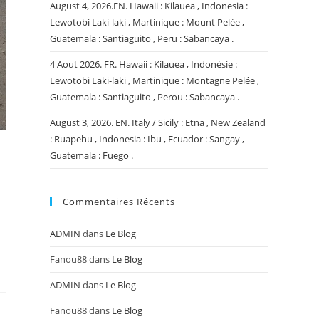
August 4, 2026.EN. Hawaii : Kilauea , Indonesia :
Lewotobi Laki-laki , Martinique : Mount Pelée ,
Guatemala : Santiaguito , Peru : Sabancaya .
4 Aout 2026. FR. Hawaii : Kilauea , Indonésie :
Lewotobi Laki-laki , Martinique : Montagne Pelée ,
Guatemala : Santiaguito , Perou : Sabancaya .
August 3, 2026. EN. Italy / Sicily : Etna , New Zealand
: Ruapehu , Indonesia : Ibu , Ecuador : Sangay ,
Guatemala : Fuego .
Commentaires Récents
ADMIN
dans
Le Blog
Fanou88
dans
Le Blog
ADMIN
dans
Le Blog
Fanou88
dans
Le Blog