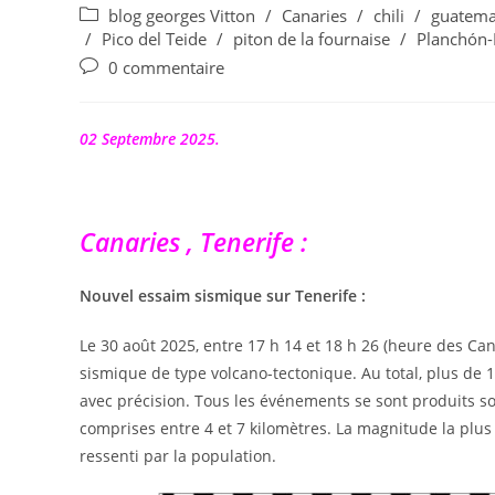
de
publiée :
Post
blog georges Vitton
/
Canaries
/
chili
/
guatema
la
category:
/
Pico del Teide
/
piton de la fournaise
/
Planchón-
publication :
Commentaires
0 commentaire
de
la
publication :
02 Septembre 2025.
Canaries , Tenerife :
Nouvel essaim sismique sur Tenerife :
Le 30 août 2025, entre 17 h 14 et 18 h 26 (heure des C
sismique de type volcano-tectonique. Au total, plus de 1
avec précision. Tous les événements se sont produits s
comprises entre 4 et 7 kilomètres. La magnitude la plus
ressenti par la population.