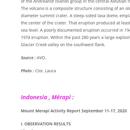
of the Andreanof Islands group in the central Aleutian I
The volcano is a composite structure consisting of an o
diameter summit crater. A steep-sided lava dome, empla
the center of the crater. That eruption produced at leas
sea level. A poorly documented eruption occurred in 194
1974 eruption. Within the past 280 years a large explosiv
Glacier Creek valley on the southwest flank.
Source :
AVO.
Photo :
Clor, Laura
Indonesia , Mérapi :
Mount Merapi Activity Report September 11-17, 2020
I. OBSERVATION RESULTS