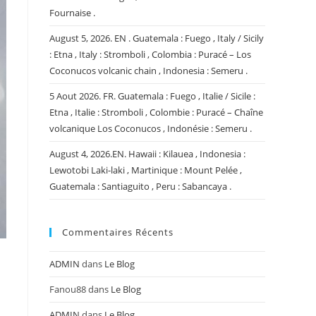
Fournaise .
August 5, 2026. EN . Guatemala : Fuego , Italy / Sicily
: Etna , Italy : Stromboli , Colombia : Puracé – Los
Coconucos volcanic chain , Indonesia : Semeru .
5 Aout 2026. FR. Guatemala : Fuego , Italie / Sicile :
Etna , Italie : Stromboli , Colombie : Puracé – Chaîne
volcanique Los Coconucos , Indonésie : Semeru .
August 4, 2026.EN. Hawaii : Kilauea , Indonesia :
Lewotobi Laki-laki , Martinique : Mount Pelée ,
Guatemala : Santiaguito , Peru : Sabancaya .
Commentaires Récents
ADMIN
dans
Le Blog
Fanou88
dans
Le Blog
ADMIN
dans
Le Blog