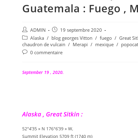
Guatemala : Fuego , M
Auteur/autrice
Publication
ADMIN
19 septembre 2020
de
publiée :
Post
Alaska
/
blog georges Vitton
/
fuego
/
Great Sit
la
category:
chaudron de vulcain
/
Merapi
/
mexique
/
popocat
publication :
Commentaires
0 commentaire
de
la
publication :
September 19 , 2020.
Alaska , Great Sitkin :
52°4’35 » N 176°6’39 » W,
Summit Elevation 5709 ft (1740 m)