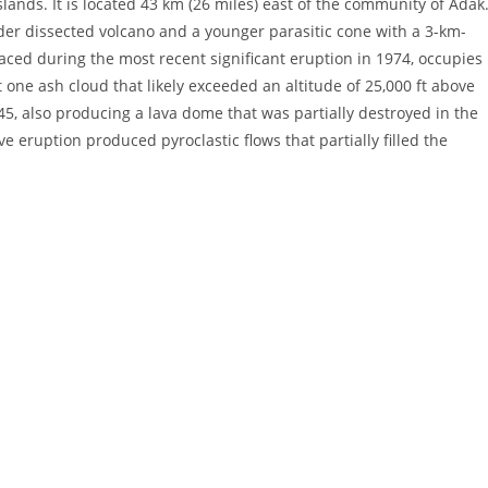
slands. It is located 43 km (26 miles) east of the community of Adak
lder dissected volcano and a younger parasitic cone with a 3-km-
ced during the most recent significant eruption in 1974, occupies
t one ash cloud that likely exceeded an altitude of 25,000 ft above
5, also producing a lava dome that was partially destroyed in the
e eruption produced pyroclastic flows that partially filled the