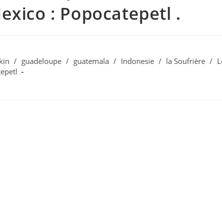
exico : Popocatepetl .
kin
/
guadeloupe
/
guatemala
/
Indonesie
/
la Soufrière
/
L
epetl