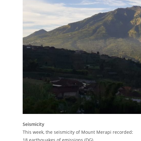
Seismicity
This week, the seismicity of Mount Merapi recorded:
18 earthquakes of emissions (DG),