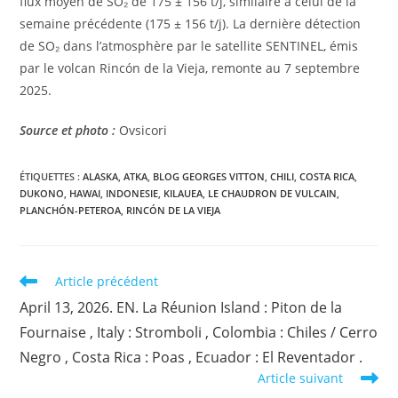
flux moyen de SO₂ de 175 ± 156 t/j, similaire à celui de la
semaine précédente (175 ± 156 t/j). La dernière détection
de SO₂ dans l’atmosphère par le satellite SENTINEL, émis
par le volcan Rincón de la Vieja, remonte au 7 septembre
2025.
Source et photo :
Ovsicori
ÉTIQUETTES :
ALASKA
,
ATKA
,
BLOG GEORGES VITTON
,
CHILI
,
COSTA RICA
,
DUKONO
,
HAWAI
,
INDONESIE
,
KILAUEA
,
LE CHAUDRON DE VULCAIN
,
PLANCHÓN-PETEROA
,
RINCÓN DE LA VIEJA
Read
Article précédent
more
April 13, 2026. EN. La Réunion Island : Piton de la
articles
Fournaise , Italy : Stromboli , Colombia : Chiles / Cerro
Negro , Costa Rica : Poas , Ecuador : El Reventador .
Article suivant