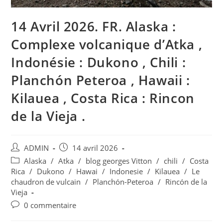
14 Avril 2026. FR. Alaska :
Complexe volcanique d’Atka ,
Indonésie : Dukono , Chili :
Planchón Peteroa , Hawaii :
Kilauea , Costa Rica : Rincon
de la Vieja .
Auteur/autrice
Publication
ADMIN
14 avril 2026
de
publiée :
Post
Alaska
/
Atka
/
blog georges Vitton
/
chili
/
Costa
la
category:
Rica
/
Dukono
/
Hawai
/
Indonesie
/
Kilauea
/
Le
publication :
chaudron de vulcain
/
Planchón-Peteroa
/
Rincón de la
Vieja
Commentaires
0 commentaire
de