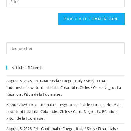
to
address
l’URL
comment
to
de
comment
votre
site
(facultatif)
Articles Récents
August 6, 2026. EN. Guatemala : Fuego , Italy / Sicily : Etna ,
Indonesia : Lewotobi Laki-laki , Colombia : Chiles / Cerro Negro , La
Réunion : Piton de la Fournaise .
6 Aout 2026. FR. Guatemala : Fuego , Italie / Sicile : Etna , Indonésie :
Lewotobi Laki-laki , Colombie : Chiles / Cerro Negro , La Réunion :
Piton de la Fournaise .
August 5, 2026. EN . Guatemala : Fuego , Italy / Sicily : Etna , Italy :