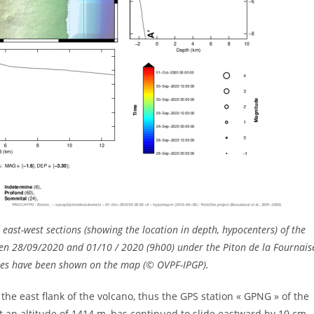
east-west sections (showing the location in depth, hypocenters) of the
en 28/09/2020 and 01/10 / 2020 (9h00) under the Piton de la Fournais
akes have been shown on the map (© OVPF-IPGP).
he east flank of the volcano, thus the GPS station « GPNG » of the
t an altitude of 1414 m, has continued to slide eastward by 10 cm,