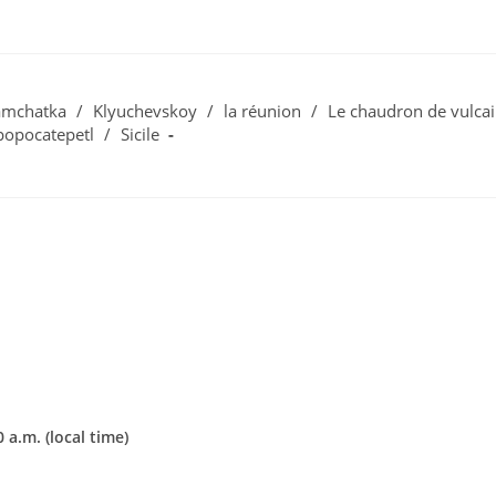
amchatka
/
Klyuchevskoy
/
la réunion
/
Le chaudron de vulca
popocatepetl
/
Sicile
 a.m. (local time)