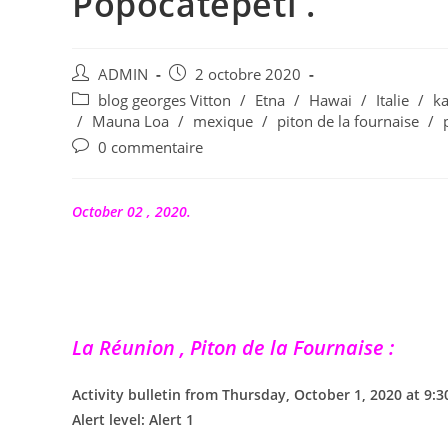
Popocatepetl .
Auteur/autrice
Publication
ADMIN
2 octobre 2020
de
publiée :
Post
blog georges Vitton
/
Etna
/
Hawai
/
Italie
/
k
la
category:
/
Mauna Loa
/
mexique
/
piton de la fournaise
/
publication :
Commentaires
0 commentaire
de
la
publication :
October 02 , 2020.
La Réunion , Piton de la Fournaise :
Activity bulletin from Thursday, October 1, 2020 at 9:30
Alert level: Alert 1