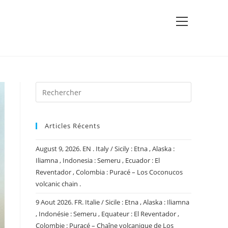
View
website
Menu
Articles Récents
August 9, 2026. EN . Italy / Sicily : Etna , Alaska :
Iliamna , Indonesia : Semeru , Ecuador : El
Reventador , Colombia : Puracé – Los Coconucos
volcanic chain .
9 Aout 2026. FR. Italie / Sicile : Etna , Alaska : Iliamna
, Indonésie : Semeru , Equateur : El Reventador ,
Colombie : Puracé – Chaîne volcanique de Los