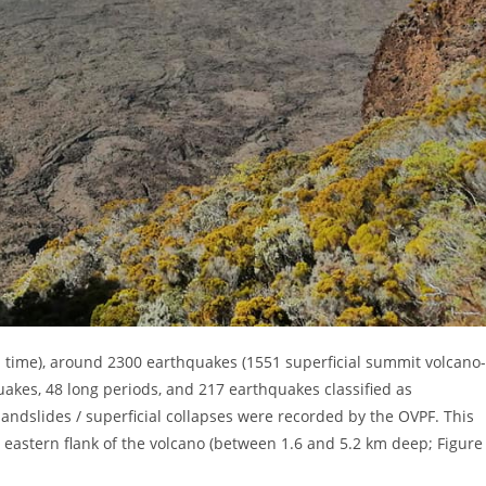
time), around 2300 earthquakes (1551 superficial summit volcano-
akes, 48 long periods, and 217 earthquakes classified as
ndslides / superficial collapses were recorded by the OVPF. This
eastern flank of the volcano (between 1.6 and 5.2 km deep; Figure