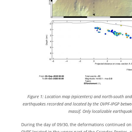
Figure 1: Location map (epicenters) and north-south and 
earthquakes recorded and located by the OVPF-IPGP betwe
massif. Only localizable earthqu
During the day of 09/30, the deformations continued on t
OVPF located in the upper part of the Grandes Pentes, a