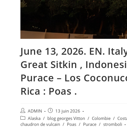
June 13, 2026. EN. Italy
Great Sitkin , Indones
Purace – Los Coconuco
Rica : Poas .
Auteur/autrice
Publication
ADMIN
13 juin 2026
de
publiée :
Post
Alaska
/
blog georges Vitton
/
Colombie
/
Cost
la
category:
chaudron de vulcain
/
Poas
/
Purace
/
stromboli