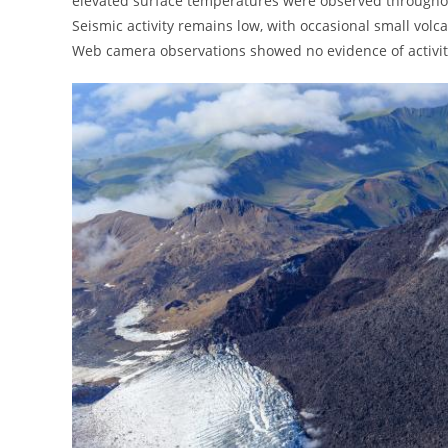
elevated surface temperatures were observed througho
Seismic activity remains low, with occasional small vol
Web camera observations showed no evidence of activit