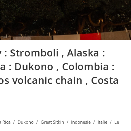
 : Stromboli , Alaska :
ia : Dukono , Colombia :
s volcanic chain , Costa
a Rica
/
Dukono
/
Great Sitkin
/
Indonesie
/
Italie
/
Le