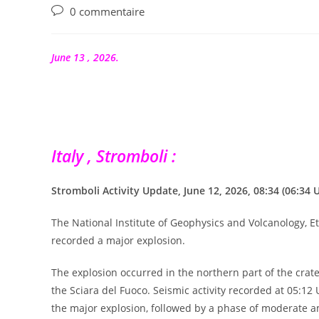
publication :
Commentaires
0 commentaire
de
la
publication :
June 13 , 2026.
Italy , Stromboli :
Stromboli Activity Update, June 12, 2026, 08:34 (06:34 
The National Institute of Geophysics and Volcanology, 
recorded a major explosion.
The explosion occurred in the northern part of the crate
the Sciara del Fuoco. Seismic activity recorded at 05:
the major explosion, followed by a phase of moderate am