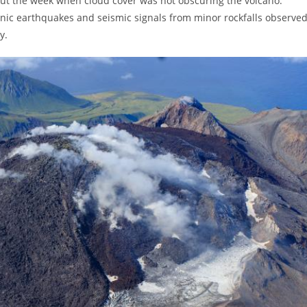
ut the week when cloud cover was not obscuring the volcano.
canic earthquakes and seismic signals from minor rockfalls observed
y.