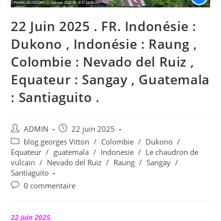
22 Juin 2025 . FR. Indonésie :
Dukono , Indonésie : Raung ,
Colombie : Nevado del Ruiz ,
Equateur : Sangay , Guatemala
: Santiaguito .
Auteur/autrice
Publication
ADMIN
22 juin 2025
de
publiée :
Post
blog georges Vitton
/
Colombie
/
Dukono
/
la
category:
Equateur
/
guatemala
/
Indonesie
/
Le chaudron de
publication :
vulcain
/
Nevado del Ruiz
/
Raung
/
Sangay
/
Santiaguito
Commentaires
0 commentaire
de
la
publication :
22 Juin 2025.