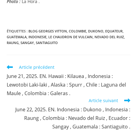
Photo :
La Hora .
ÉTIQUETTES :
BLOG GEORGES VITTON
,
COLOMBIE
,
DUKONO
,
EQUATEUR
,
GUATEMALA
,
INDONESIE
,
LE CHAUDRON DE VULCAIN
,
NEVADO DEL RUIZ
,
RAUNG
,
SANGAY
,
SANTIAGUITO
Read
Article précédent
more
June 21, 2025. EN. Hawaii : Kilauea , Indonesia :
articles
Lewotobi Laki-laki , Alaska : Spurr , Chile : Laguna del
Maule , Colombia : Galeras .
Article suivant
June 22, 2025. EN. Indonesia : Dukono , Indonesia :
Raung , Colombia : Nevado del Ruiz , Ecuador :
Sangay , Guatemala : Santiaguito .