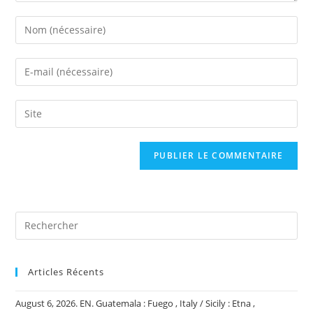
Enter
your
name
Enter
or
your
username
email
Saisir
to
address
l’URL
comment
to
de
comment
votre
site
(facultatif)
Articles Récents
August 6, 2026. EN. Guatemala : Fuego , Italy / Sicily : Etna ,