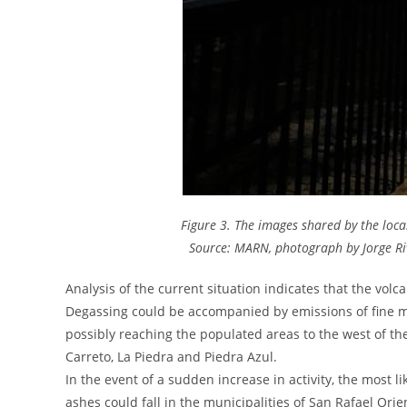
Figure 3. The images shared by the loca
Source: MARN, photograph by Jorge Riv
Analysis of the current situation indicates that the vol
Degassing could be accompanied by emissions of fine ma
possibly reaching the populated areas to the west of the
Carreto, La Piedra and Piedra Azul.
In the event of a sudden increase in activity, the most 
ashes could fall in the municipalities of San Rafael Orie