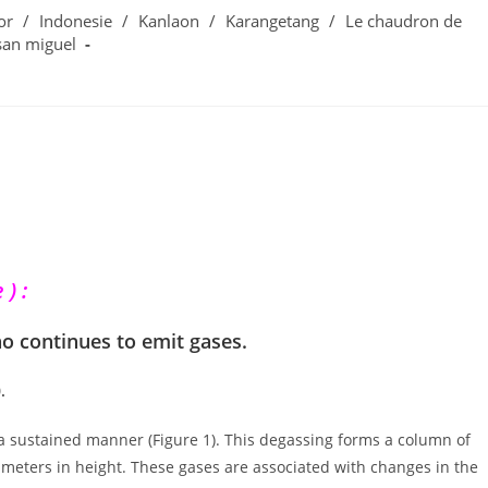
or
/
Indonesie
/
Kanlaon
/
Karangetang
/
Le chaudron de
san miguel
) :
o continues to emit gases.
.
a sustained manner (Figure 1). This degassing forms a column of
meters in height. These gases are associated with changes in the