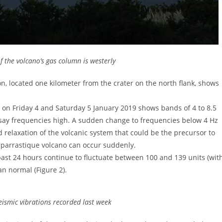
f the volcano’s gas column is westerly
n, located one kilometer from the crater on the north flank, shows
 on Friday 4 and Saturday 5 January 2019 shows bands of 4 to 8.5
o say frequencies high. A sudden change to frequencies below 4 Hz
 relaxation of the volcanic system that could be the precursor to
aparrastique volcano can occur suddenly.
 past 24 hours continue to fluctuate between 100 and 139 units (wit
an normal (Figure 2).
eismic vibrations recorded last week