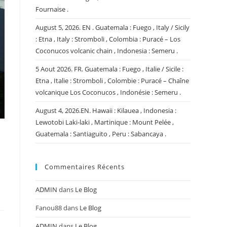
Fournaise .
August 5, 2026. EN . Guatemala : Fuego , Italy / Sicily
: Etna , Italy : Stromboli , Colombia : Puracé – Los
Coconucos volcanic chain , Indonesia : Semeru .
5 Aout 2026. FR. Guatemala : Fuego , Italie / Sicile :
Etna , Italie : Stromboli , Colombie : Puracé – Chaîne
volcanique Los Coconucos , Indonésie : Semeru .
August 4, 2026.EN. Hawaii : Kilauea , Indonesia :
Lewotobi Laki-laki , Martinique : Mount Pelée ,
Guatemala : Santiaguito , Peru : Sabancaya .
Commentaires Récents
ADMIN
dans
Le Blog
Fanou88
dans
Le Blog
ADMIN
dans
Le Blog