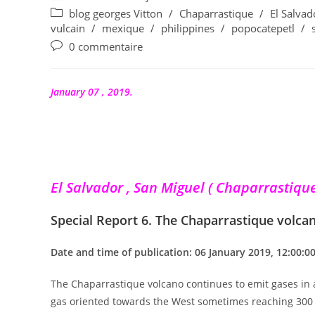
de
publiée :
Post
blog georges Vitton
/
Chaparrastique
/
El Salvad
la
category:
vulcain
/
mexique
/
philippines
/
popocatepetl
/
publication :
Commentaires
0 commentaire
de
la
publication :
January 07 , 2019.
El Salvador , San Miguel ( Chaparrastique 
Special Report 6. The Chaparrastique volcan
Date and time of publication: 06 January 2019, 12:00:00
The Chaparrastique volcano continues to emit gases in 
gas oriented towards the West sometimes reaching 300 