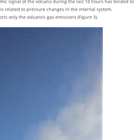
mic signal of the volcano during the last 10 hours has tended to
is related to pressure changes in the internal system.
rts only the volcano’s gas emissions (Figure 3).