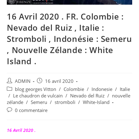
16 Avril 2020 . FR. Colombie :
Nevado del Ruiz , Italie :
Stromboli , Indonésie : Semeru
, Nouvelle Zélande : White
Island .
Auteur/autrice
Publication
ADMIN
16 avril 2020
de
publiée :
Post
blog georges Vitton
/
Colombie
/
Indonesie
/
Italie
la
category:
/
Le chaudron de vulcain
/
Nevado del Ruiz
/
nouvelle
publication :
zélande
/
Semeru
/
stromboli
/
White-Island
Commentaires
0 commentaire
de
la
publication :
16 Avril 2020 .