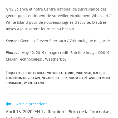
GNS Science et notre Centre national de surveillance des
géorisques continuent de surveiller étroitement Whakaari /
White Island pour de nouveaux signes d’activité. D’autres
mises à jour seront fournies au besoin.
Source :
Geonet / Steven Sherburn / Volcanologue de garde.
Photos :
May 12, 2019 (Image credit: Satellite image ©2019
Maxar Technologies) , Weatherboy
ÉTIQUETTES :
BLOG GEORGES VITTON
,
COLOMBIE
,
INDONESIE
,
ITALIE
,
LE
CHAUDRON DE VULCAIN
,
NEVADO DEL RUIZ
,
NOUVELLE ZÉLANDE
,
SEMERU
,
STROMBOLI
,
WHITE-ISLAND
Read
Article précédent
more
April 15, 2020. EN. La Reunion : Piton de la Fournaise ,
articles