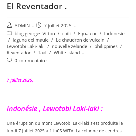
El Reventador .
Auteur/autrice
Publication
ADMIN
7 juillet 2025
de
publiée :
Post
blog georges Vitton
/
chili
/
Equateur
/
Indonesie
la
category:
/
laguna del maule
/
Le chaudron de vulcain
/
publication :
Lewotobi Laki-laki
/
nouvelle zélande
/
philippines
/
Reventador
/
Taal
/
White-Island
Commentaires
0 commentaire
de
la
publication :
7 Juillet 2025.
Indonésie , Lewotobi Laki-laki :
Une éruption du mont Lewotobi Laki-laki s’est produite le
lundi 7 juillet 2025 à 11h05 WITA. La colonne de cendres