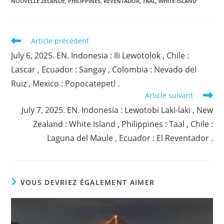
NOUVELLE ZÉLANDE
,
PHILIPPINES
,
REVENTADOR
,
TAAL
,
WHITE-ISLAND
Read
Article précédent
more
July 6, 2025. EN. Indonesia : Ili Lewotolok , Chile :
articles
Lascar , Ecuador : Sangay , Colombia : Nevado del
Ruiz , Mexico : Popocatepetl .
Article suivant
July 7, 2025. EN. Indonesia : Lewotobi Laki-laki , New
Zealand : White Island , Philippines : Taal , Chile :
Laguna del Maule , Ecuador : El Reventador .
VOUS DEVRIEZ ÉGALEMENT AIMER