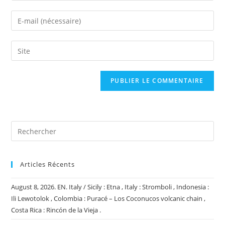
name
Enter
or
your
username
email
Saisir
to
address
l’URL
comment
to
de
comment
votre
site
(facultatif)
Articles Récents
August 8, 2026. EN. Italy / Sicily : Etna , Italy : Stromboli , Indonesia :
Ili Lewotolok , Colombia : Puracé – Los Coconucos volcanic chain ,
Costa Rica : Rincón de la Vieja .