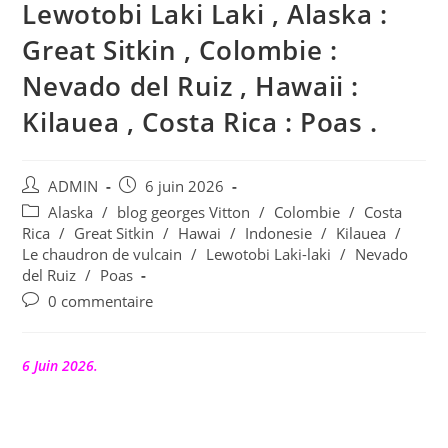
Lewotobi Laki Laki , Alaska :
Great Sitkin , Colombie :
Nevado del Ruiz , Hawaii :
Kilauea , Costa Rica : Poas .
Auteur/autrice
Publication
ADMIN
6 juin 2026
de
publiée :
Post
Alaska
/
blog georges Vitton
/
Colombie
/
Costa
la
category:
Rica
/
Great Sitkin
/
Hawai
/
Indonesie
/
Kilauea
/
publication :
Le chaudron de vulcain
/
Lewotobi Laki-laki
/
Nevado
del Ruiz
/
Poas
Commentaires
0 commentaire
de
la
publication :
6 Juin 2026.