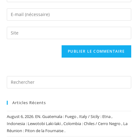
your
name
Enter
or
your
username
email
Saisir
to
address
l’URL
comment
to
de
comment
votre
site
(facultatif)
Articles Récents
August 6, 2026. EN. Guatemala : Fuego , Italy / Sicily : Etna ,
Indonesia : Lewotobi Laki-laki , Colombia : Chiles / Cerro Negro , La
Réunion : Piton de la Fournaise .