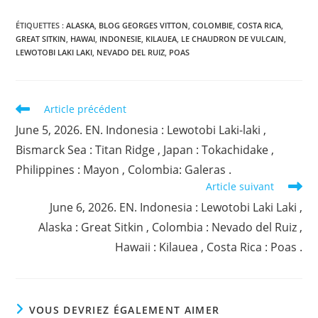
ÉTIQUETTES :
ALASKA
,
BLOG GEORGES VITTON
,
COLOMBIE
,
COSTA RICA
,
GREAT SITKIN
,
HAWAI
,
INDONESIE
,
KILAUEA
,
LE CHAUDRON DE VULCAIN
,
LEWOTOBI LAKI LAKI
,
NEVADO DEL RUIZ
,
POAS
Read
Article précédent
more
June 5, 2026. EN. Indonesia : Lewotobi Laki-laki ,
articles
Bismarck Sea : Titan Ridge , Japan : Tokachidake ,
Philippines : Mayon , Colombia: Galeras .
Article suivant
June 6, 2026. EN. Indonesia : Lewotobi Laki Laki ,
Alaska : Great Sitkin , Colombia : Nevado del Ruiz ,
Hawaii : Kilauea , Costa Rica : Poas .
VOUS DEVRIEZ ÉGALEMENT AIMER