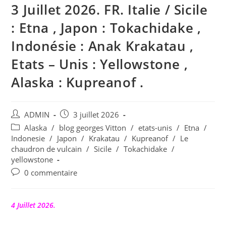
3 Juillet 2026. FR. Italie / Sicile
: Etna , Japon : Tokachidake ,
Indonésie : Anak Krakatau ,
Etats – Unis : Yellowstone ,
Alaska : Kupreanof .
Auteur/autrice
Publication
ADMIN
3 juillet 2026
de
publiée :
Post
Alaska
/
blog georges Vitton
/
etats-unis
/
Etna
/
la
category:
Indonesie
/
Japon
/
Krakatau
/
Kupreanof
/
Le
publication :
chaudron de vulcain
/
Sicile
/
Tokachidake
/
yellowstone
Commentaires
0 commentaire
de
la
publication :
4 Juillet 2026.