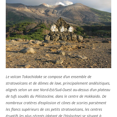
Le volcan Tokachidake se compose d’un ensemble de
stratovolcans et de dômes de lave, principalement andésitiques,
alignés selon un axe Nord-Est/Sud-Ouest au-dessus d’un plateau
de tufs soudés du Pléistocène, dans le centre de Hokkaido. De
nombreux cratères d’explosion et cônes de scories parsèment
les flancs supérieurs de ces petits stratovolcans, les centres
éruptifs les plus récents (datant de l’Holocène) se situant à