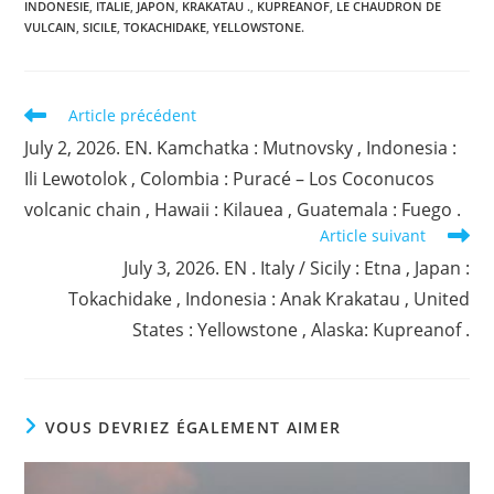
INDONESIE
,
ITALIE
,
JAPON
,
KRAKATAU .
,
KUPREANOF
,
LE CHAUDRON DE
VULCAIN
,
SICILE
,
TOKACHIDAKE
,
YELLOWSTONE.
Read
Article précédent
more
July 2, 2026. EN. Kamchatka : Mutnovsky , Indonesia :
articles
Ili Lewotolok , Colombia : Puracé – Los Coconucos
volcanic chain , Hawaii : Kilauea , Guatemala : Fuego .
Article suivant
July 3, 2026. EN . Italy / Sicily : Etna , Japan :
Tokachidake , Indonesia : Anak Krakatau , United
States : Yellowstone , Alaska: Kupreanof .
VOUS DEVRIEZ ÉGALEMENT AIMER