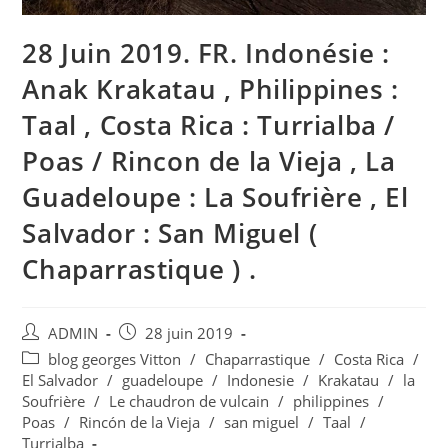
28 Juin 2019. FR. Indonésie :
Anak Krakatau , Philippines :
Taal , Costa Rica : Turrialba /
Poas / Rincon de la Vieja , La
Guadeloupe : La Soufrière , El
Salvador : San Miguel (
Chaparrastique ) .
Auteur/autrice
Publication
ADMIN
28 juin 2019
de
publiée :
Post
blog georges Vitton
/
Chaparrastique
/
Costa Rica
/
la
category:
El Salvador
/
guadeloupe
/
Indonesie
/
Krakatau
/
la
publication :
Soufrière
/
Le chaudron de vulcain
/
philippines
/
Poas
/
Rincón de la Vieja
/
san miguel
/
Taal
/
Turrialba