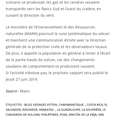
scénario se produisait, les gaz et les cendres seraient
transportés vers les flancs Sud et Ouest du cratère, en
suivant la direction du vent.
Le ministère de l’Environnement et des Ressources
naturelles (MARN) poursuit le suivi systématique du volcan
et maintient une communication étroite avec la Direction
générale de la protection civile et les observateurs locaux.
De plus, il appelle la population en général à rester à l’écart
de la partie haute du volcan, car des changements
soudains de comportement se produisent souvent.
Si l’activité n’évolue pas, le prochain rapport sera publié le
jeudi 27 juin 2019.
Source :
Marn.
ÉTIQUETTES :
BLOG GEORGES VITTON
,
CHAPARRASTIQUE .
,
COSTA RICA
,
EL
SALVADOR
,
INDONESIE
,
KRAKATAU .
,
LA GUADELOUPE
,
LA SOUFRIÈRE
,
LE
CHAUDRON DE VULCAIN
,
PHILIPPINES
,
POAS
,
RINCÓN DE LA VIEJA
,
SAN