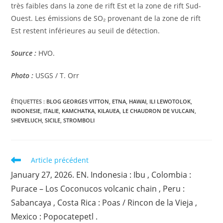
très faibles dans la zone de rift Est et la zone de rift Sud-
Ouest. Les émissions de SO₂ provenant de la zone de rift
Est restent inférieures au seuil de détection.
Source :
HVO.
Photo :
USGS / T. Orr
ÉTIQUETTES :
BLOG GEORGES VITTON
,
ETNA
,
HAWAI
,
ILI LEWOTOLOK
,
INDONESIE
,
ITALIE
,
KAMCHATKA
,
KILAUEA
,
LE CHAUDRON DE VULCAIN
,
SHEVELUCH
,
SICILE
,
STROMBOLI
Read
Article précédent
more
January 27, 2026. EN. Indonesia : Ibu , Colombia :
articles
Purace – Los Coconucos volcanic chain , Peru :
Sabancaya , Costa Rica : Poas / Rincon de la Vieja ,
Mexico : Popocatepetl .