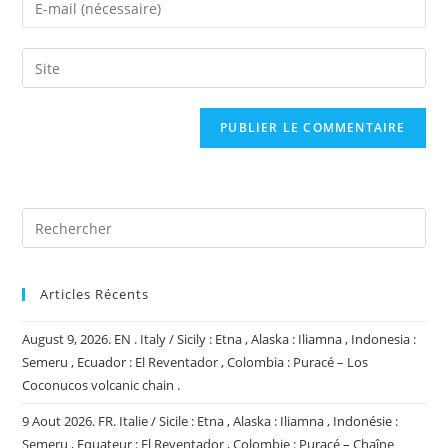
or
your
username
email
Saisir
to
address
l’URL
comment
to
de
comment
votre
site
(facultatif)
Articles Récents
August 9, 2026. EN . Italy / Sicily : Etna , Alaska : Iliamna , Indonesia :
Semeru , Ecuador : El Reventador , Colombia : Puracé – Los
Coconucos volcanic chain .
9 Aout 2026. FR. Italie / Sicile : Etna , Alaska : Iliamna , Indonésie :
Semeru , Equateur : El Reventador , Colombie : Puracé – Chaîne