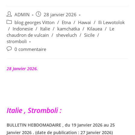
Auteur/autrice
Publication
ADMIN
28 janvier 2026
de
publiée :
Post
blog georges Vitton
/
Etna
/
Hawai
/
Ili Lewotolok
la
category:
/
Indonesie
/
Italie
/
kamchatka
/
Kilauea
/
Le
publication :
chaudron de vulcain
/
sheveluch
/
Sicile
/
stromboli
Commentaires
0 commentaire
de
la
publication :
28 Janvier 2026.
Italie , Stromboli :
BULLETIN HEBDOMADAIRE , du 19 Janvier 2026 au 25
Janvier 2026 . (date de publication : 27 Janvier 2026)