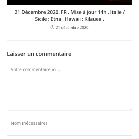
21 Décembre 2020. FR . Mise à jour 14h . Italie /
Sicile : Etna , Hawaii : Kilauea .
21 décembre 2020
Laisser un commentaire
Comment
Enter
your
name
Enter