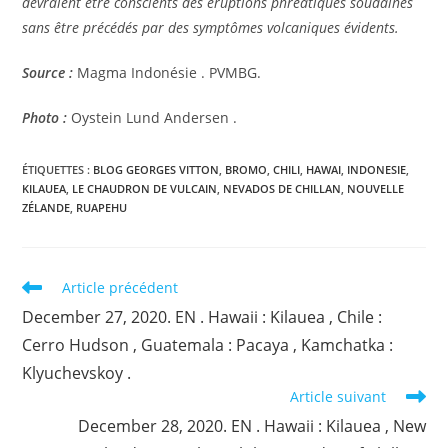
devraient être conscients des éruptions phréatiques soudaines
sans être précédés par des symptômes volcaniques évidents.
Source :
Magma Indonésie . PVMBG.
Photo :
Oystein Lund Andersen .
ÉTIQUETTES :
BLOG GEORGES VITTON
,
BROMO
,
CHILI
,
HAWAI
,
INDONESIE
,
KILAUEA
,
LE CHAUDRON DE VULCAIN
,
NEVADOS DE CHILLAN
,
NOUVELLE
ZÉLANDE
,
RUAPEHU
Read
Article précédent
more
December 27, 2020. EN . Hawaii : Kilauea , Chile :
articles
Cerro Hudson , Guatemala : Pacaya , Kamchatka :
Klyuchevskoy .
Article suivant
December 28, 2020. EN . Hawaii : Kilauea , New