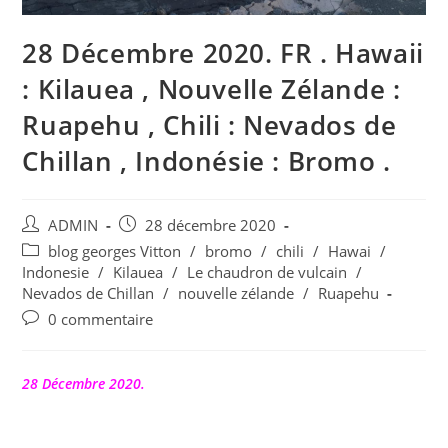
28 Décembre 2020. FR . Hawaii
: Kilauea , Nouvelle Zélande :
Ruapehu , Chili : Nevados de
Chillan , Indonésie : Bromo .
Auteur/autrice
Publication
ADMIN
28 décembre 2020
de
publiée :
Post
blog georges Vitton
/
bromo
/
chili
/
Hawai
/
la
category:
Indonesie
/
Kilauea
/
Le chaudron de vulcain
/
publication :
Nevados de Chillan
/
nouvelle zélande
/
Ruapehu
Commentaires
0 commentaire
de
la
publication :
28 Décembre 2020.