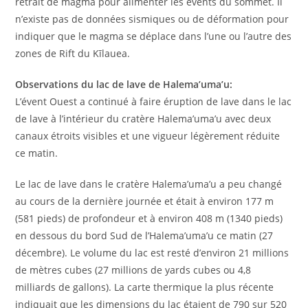
retrait de magma pour alimenter les évents du sommet. Il
n’existe pas de données sismiques ou de déformation pour
indiquer que le magma se déplace dans l’une ou l’autre des
zones de Rift du Kīlauea.
Observations du lac de lave de Halema’uma’u:
L’évent Ouest a continué à faire éruption de lave dans le lac
de lave à l’intérieur du cratère Halema’uma’u avec deux
canaux étroits visibles et une vigueur légèrement réduite
ce matin.
Le lac de lave dans le cratère Halema’uma’u a peu changé
au cours de la dernière journée et était à environ 177 m
(581 pieds) de profondeur et à environ 408 m (1340 pieds)
en dessous du bord Sud de l’Halema’uma’u ce matin (27
décembre). Le volume du lac est resté d’environ 21 millions
de mètres cubes (27 millions de yards cubes ou 4,8
milliards de gallons). La carte thermique la plus récente
indiquait que les dimensions du lac étaient de 790 sur 520