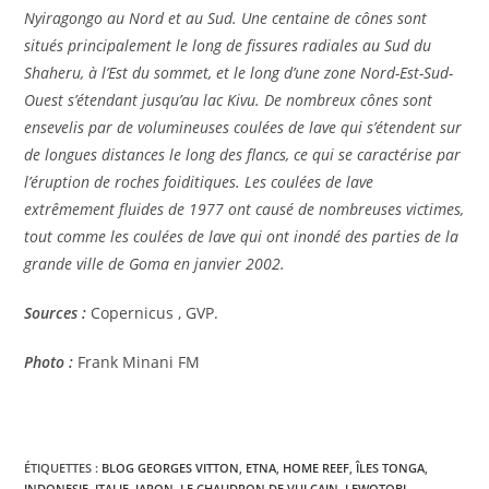
Nyiragongo au Nord et au Sud. Une centaine de cônes sont
situés principalement le long de fissures radiales au Sud du
Shaheru, à l’Est du sommet, et le long d’une zone Nord-Est-Sud-
Ouest s’étendant jusqu’au lac Kivu. De nombreux cônes sont
ensevelis par de volumineuses coulées de lave qui s’étendent sur
de longues distances le long des flancs, ce qui se caractérise par
l’éruption de roches foiditiques. Les coulées de lave
extrêmement fluides de 1977 ont causé de nombreuses victimes,
tout comme les coulées de lave qui ont inondé des parties de la
grande ville de Goma en janvier 2002.
Sources :
Copernicus , GVP.
Photo :
Frank Minani FM
ÉTIQUETTES :
BLOG GEORGES VITTON
,
ETNA
,
HOME REEF
,
ÎLES TONGA
,
INDONESIE
,
ITALIE
,
JAPON
,
LE CHAUDRON DE VULCAIN
,
LEWOTOBI
,