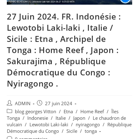
27 Juin 2024. FR. Indonésie :
Lewotobi Laki-laki , Italie /
Sicile : Etna , Archipel de
Tonga : Home Reef , Japon :
Sakurajima , République
Démocratique du Congo :
Nyiragongo .
Auteur/autrice
Publication
ADMIN
27 juin 2024
de
publiée :
Post
blog georges Vitton
/
Etna
/
Home Reef
/
Îles
la
category:
Tonga
/
Indonesie
/
Italie
/
Japon
/
Le chaudron de
publication :
vulcain
/
Lewotobi Laki-laki
/
nyiragongo
/
République
Démocratique du Congo
/
Sicile
/
tonga
Commentaires