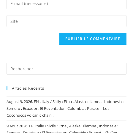
Enter
or
your
username
email
Saisir
to
address
l’URL
comment
to
de
comment
votre
site
(facultatif)
Articles Récents
August 9, 2026. EN . Italy / Sicily : Etna , Alaska : Iliamna , Indonesia :
Semeru , Ecuador : El Reventador , Colombia : Puracé – Los
Coconucos volcanic chain .
9 Aout 2026. FR. Italie / Sicile : Etna , Alaska : Iliamna , Indonésie :
Semeru , Equateur : El Reventador , Colombie : Puracé – Chaîne