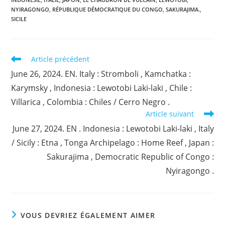
NYIRAGONGO
,
RÉPUBLIQUE DÉMOCRATIQUE DU CONGO
,
SAKURAJIMA.
,
SICILE
Read
Article précédent
more
June 26, 2024. EN. Italy : Stromboli , Kamchatka :
articles
Karymsky , Indonesia : Lewotobi Laki-laki , Chile :
Villarica , Colombia : Chiles / Cerro Negro .
Article suivant
June 27, 2024. EN . Indonesia : Lewotobi Laki-laki , Italy
/ Sicily : Etna , Tonga Archipelago : Home Reef , Japan :
Sakurajima , Democratic Republic of Congo :
Nyiragongo .
VOUS DEVRIEZ ÉGALEMENT AIMER