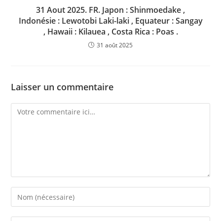
31 Aout 2025. FR. Japon : Shinmoedake ,
Indonésie : Lewotobi Laki-laki , Equateur : Sangay
, Hawaii : Kilauea , Costa Rica : Poas .
31 août 2025
Laisser un commentaire
Comment
Enter
your
name