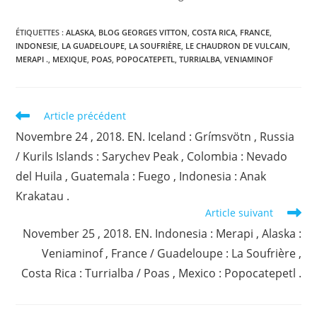
ÉTIQUETTES :
ALASKA
,
BLOG GEORGES VITTON
,
COSTA RICA
,
FRANCE
,
INDONESIE
,
LA GUADELOUPE
,
LA SOUFRIÈRE
,
LE CHAUDRON DE VULCAIN
,
MERAPI .
,
MEXIQUE
,
POAS
,
POPOCATEPETL
,
TURRIALBA
,
VENIAMINOF
Read
Article précédent
more
Novembre 24 , 2018. EN. Iceland : Grímsvötn , Russia
articles
/ Kurils Islands : Sarychev Peak , Colombia : Nevado
del Huila , Guatemala : Fuego , Indonesia : Anak
Krakatau .
Article suivant
November 25 , 2018. EN. Indonesia : Merapi , Alaska :
Veniaminof , France / Guadeloupe : La Soufrière ,
Costa Rica : Turrialba / Poas , Mexico : Popocatepetl .