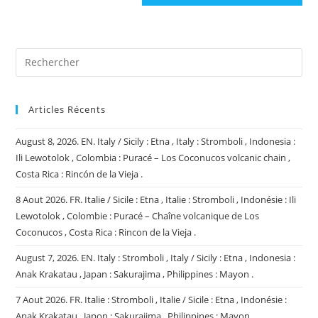
site
(facultatif)
Articles Récents
August 8, 2026. EN. Italy / Sicily : Etna , Italy : Stromboli , Indonesia :
Ili Lewotolok , Colombia : Puracé – Los Coconucos volcanic chain ,
Costa Rica : Rincón de la Vieja .
8 Aout 2026. FR. Italie / Sicile : Etna , Italie : Stromboli , Indonésie : Ili
Lewotolok , Colombie : Puracé – Chaîne volcanique de Los
Coconucos , Costa Rica : Rincon de la Vieja .
August 7, 2026. EN. Italy : Stromboli , Italy / Sicily : Etna , Indonesia :
Anak Krakatau , Japan : Sakurajima , Philippines : Mayon .
7 Aout 2026. FR. Italie : Stromboli , Italie / Sicile : Etna , Indonésie :
Anak Krakatau , Japon : Sakurajima , Philippines : Mayon .