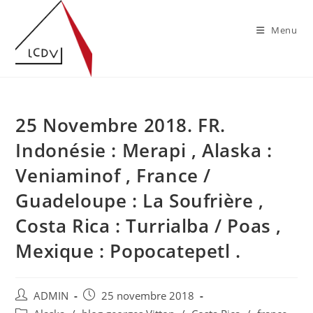
Skip
to
Menu
content
25 Novembre 2018. FR.
Indonésie : Merapi , Alaska :
Veniaminof , France /
Guadeloupe : La Soufrière ,
Costa Rica : Turrialba / Poas ,
Mexique : Popocatepetl .
Auteur/autrice
Publication
ADMIN
25 novembre 2018
de
publiée :