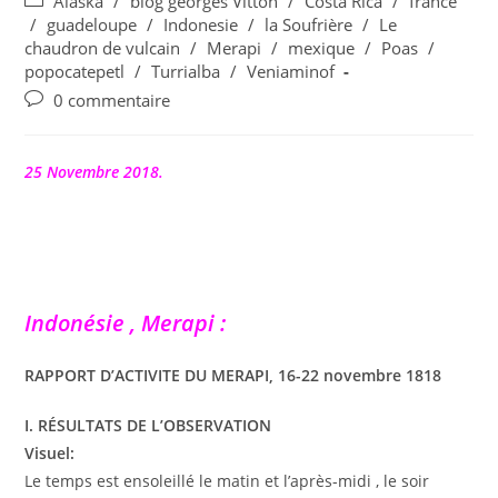
Post
Alaska
/
blog georges Vitton
/
Costa Rica
/
france
la
category:
/
guadeloupe
/
Indonesie
/
la Soufrière
/
Le
publication :
chaudron de vulcain
/
Merapi
/
mexique
/
Poas
/
popocatepetl
/
Turrialba
/
Veniaminof
Commentaires
0 commentaire
de
la
publication :
25 Novembre 2018.
Indonésie , Merapi :
RAPPORT D’ACTIVITE DU MERAPI, 16-22 novembre 1818
I. RÉSULTATS DE L’OBSERVATION
Visuel:
Le temps est ensoleillé le matin et l’après-midi , le soir