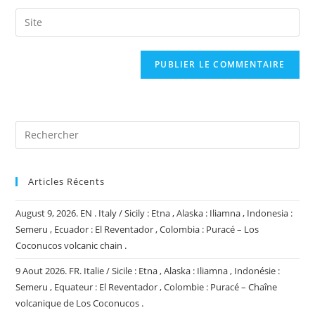
username
email
Saisir
to
address
l’URL
comment
to
de
comment
votre
site
(facultatif)
Articles Récents
August 9, 2026. EN . Italy / Sicily : Etna , Alaska : Iliamna , Indonesia :
Semeru , Ecuador : El Reventador , Colombia : Puracé – Los
Coconucos volcanic chain .
9 Aout 2026. FR. Italie / Sicile : Etna , Alaska : Iliamna , Indonésie :
Semeru , Equateur : El Reventador , Colombie : Puracé – Chaîne
volcanique de Los Coconucos .