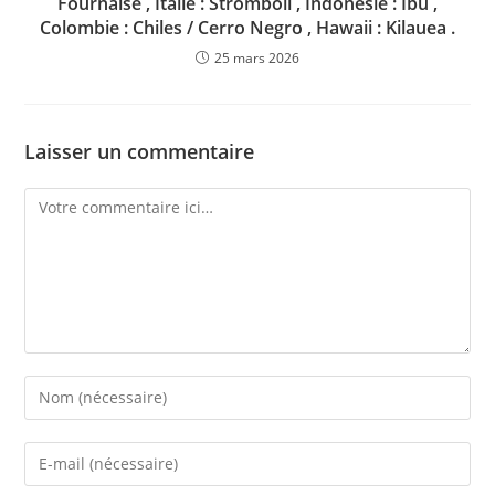
Fournaise , Italie : Stromboli , Indonésie : Ibu ,
Colombie : Chiles / Cerro Negro , Hawaii : Kilauea .
25 mars 2026
Laisser un commentaire
Comment
Enter
your
name
Enter
or
your