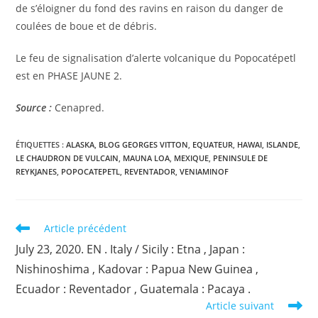
de s’éloigner du fond des ravins en raison du danger de
coulées de boue et de débris.
Le feu de signalisation d’alerte volcanique du Popocatépetl
est en PHASE JAUNE 2.
Source :
Cenapred.
ÉTIQUETTES :
ALASKA
,
BLOG GEORGES VITTON
,
EQUATEUR
,
HAWAI
,
ISLANDE
,
LE CHAUDRON DE VULCAIN
,
MAUNA LOA
,
MEXIQUE
,
PENINSULE DE
REYKJANES
,
POPOCATEPETL
,
REVENTADOR
,
VENIAMINOF
Read
Article précédent
more
July 23, 2020. EN . Italy / Sicily : Etna , Japan :
articles
Nishinoshima , Kadovar : Papua New Guinea ,
Ecuador : Reventador , Guatemala : Pacaya .
Article suivant