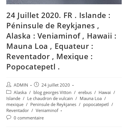
24 Juillet 2020. FR . Islande :
Péninsule de Reykjanes ,
Alaska : Veniaminof , Hawaii :
Mauna Loa , Equateur :
Reventador , Mexique :
Popocatepetl .
Auteur/autrice
Publication
ADMIN
24 juillet 2020
de
publiée :
Post
Alaska
/
blog georges Vitton
/
erebus
/
Hawai
/
la
category:
Islande
/
Le chaudron de vulcain
/
Mauna Loa
/
publication :
mexique
/
Peninsule de Reykjanes
/
popocatepetl
/
Reventador
/
Veniaminof
Commentaires
0 commentaire
de