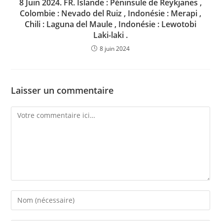
8 Juin 2024. FR. Islande : Péninsule de Reykjanes ,
Colombie : Nevado del Ruiz , Indonésie : Merapi ,
Chili : Laguna del Maule , Indonésie : Lewotobi
Laki-laki .
8 juin 2024
Laisser un commentaire
Comment
Enter
your
name