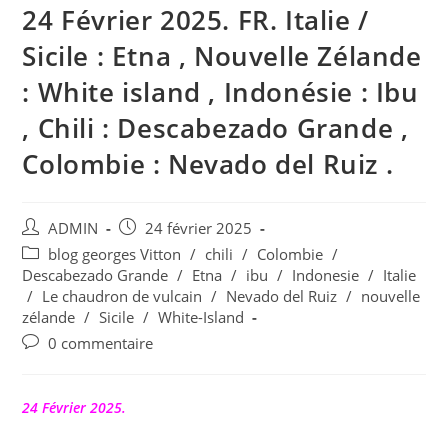
24 Février 2025. FR. Italie /
Sicile : Etna , Nouvelle Zélande
: White island , Indonésie : Ibu
, Chili : Descabezado Grande ,
Colombie : Nevado del Ruiz .
Auteur/autrice
Publication
ADMIN
24 février 2025
de
publiée :
Post
blog georges Vitton
/
chili
/
Colombie
/
la
category:
Descabezado Grande
/
Etna
/
ibu
/
Indonesie
/
Italie
publication :
/
Le chaudron de vulcain
/
Nevado del Ruiz
/
nouvelle
zélande
/
Sicile
/
White-Island
Commentaires
0 commentaire
de
la
publication :
24 Février 2025.