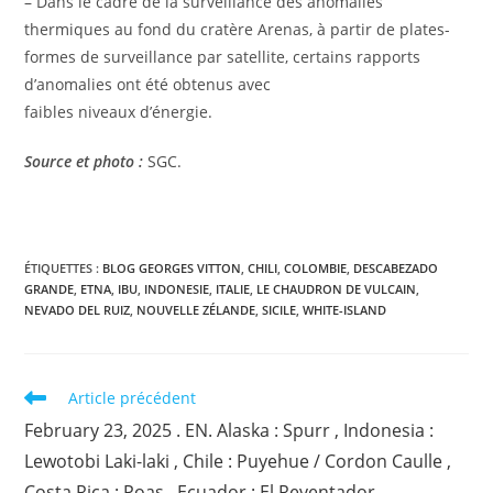
– Dans le cadre de la surveillance des anomalies
thermiques au fond du cratère Arenas, à partir de plates-
formes de surveillance par satellite, certains rapports
d’anomalies ont été obtenus avec
faibles niveaux d’énergie.
Source et photo :
SGC.
ÉTIQUETTES :
BLOG GEORGES VITTON
,
CHILI
,
COLOMBIE
,
DESCABEZADO
GRANDE
,
ETNA
,
IBU
,
INDONESIE
,
ITALIE
,
LE CHAUDRON DE VULCAIN
,
NEVADO DEL RUIZ
,
NOUVELLE ZÉLANDE
,
SICILE
,
WHITE-ISLAND
Read
Article précédent
more
February 23, 2025 . EN. Alaska : Spurr , Indonesia :
articles
Lewotobi Laki-laki , Chile : Puyehue / Cordon Caulle ,
Costa Rica : Poas , Ecuador : El Reventador .