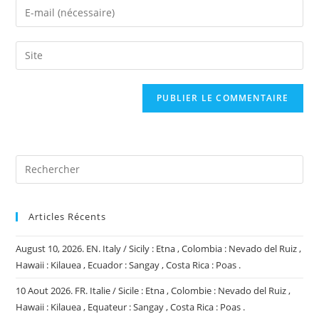
Enter
or
your
username
email
Saisir
to
address
l’URL
comment
to
de
comment
votre
site
(facultatif)
Articles Récents
August 10, 2026. EN. Italy / Sicily : Etna , Colombia : Nevado del Ruiz ,
Hawaii : Kilauea , Ecuador : Sangay , Costa Rica : Poas .
10 Aout 2026. FR. Italie / Sicile : Etna , Colombie : Nevado del Ruiz ,
Hawaii : Kilauea , Equateur : Sangay , Costa Rica : Poas .