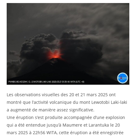
Les observations visuelles des 20 et 21 mars 2025 ont
montré que l’activité volcanique du mont Lewotobi Laki-laki
a augmenté de manière assez significative.
Une éruption s’est produite accompagnée d’une explosion
qui a été entendue jusqu’à Maumere et Larantuka le 20
mars 2025 à 22h56 WITA, cette éruption a été enregistrée