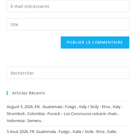
name
Enter
or
your
username
email
Saisir
to
address
l’URL
comment
to
de
comment
votre
site
(facultatif)
Articles Récents
August 5, 2026. EN . Guatemala : Fuego , Italy / Sicily : Etna , Italy :
Stromboli , Colombia : Puracé – Los Coconucos volcanic chain ,
Indonesia : Semeru .
5 Aout 2026. FR. Guatemala : Fuego , Italie / Sicile : Etna , Italie :