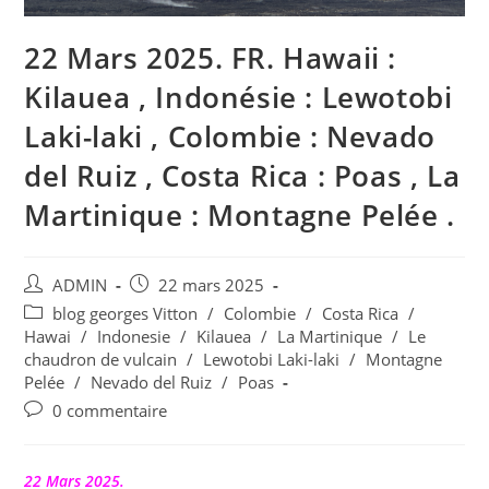
22 Mars 2025. FR. Hawaii :
Kilauea , Indonésie : Lewotobi
Laki-laki , Colombie : Nevado
del Ruiz , Costa Rica : Poas , La
Martinique : Montagne Pelée .
Auteur/autrice
Publication
ADMIN
22 mars 2025
de
publiée :
Post
blog georges Vitton
/
Colombie
/
Costa Rica
/
la
category:
Hawai
/
Indonesie
/
Kilauea
/
La Martinique
/
Le
publication :
chaudron de vulcain
/
Lewotobi Laki-laki
/
Montagne
Pelée
/
Nevado del Ruiz
/
Poas
Commentaires
0 commentaire
de
la
publication :
22 Mars 2025.