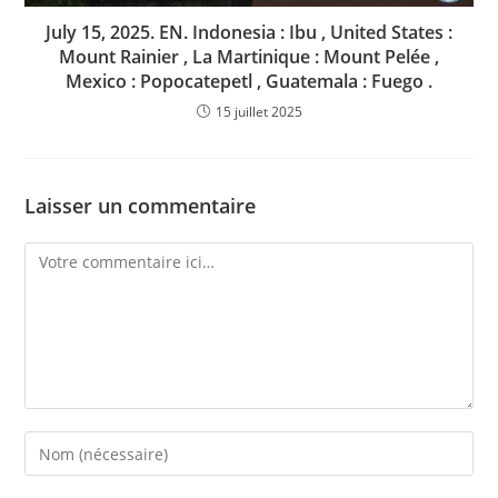
July 15, 2025. EN. Indonesia : Ibu , United States :
Mount Rainier , La Martinique : Mount Pelée ,
Mexico : Popocatepetl , Guatemala : Fuego .
15 juillet 2025
Laisser un commentaire
Comment
Enter
your