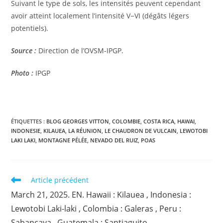
Suivant le type de sols, les intensités peuvent cependant
avoir atteint localement l’intensité V−VI (dégâts légers
potentiels).
Source :
Direction de l’OVSM-IPGP.
Photo :
IPGP
ÉTIQUETTES :
BLOG GEORGES VITTON
,
COLOMBIE
,
COSTA RICA
,
HAWAI
,
INDONESIE
,
KILAUEA
,
LA RÉUNION
,
LE CHAUDRON DE VULCAIN
,
LEWOTOBI
LAKI LAKI
,
MONTAGNE PÉLÉE
,
NEVADO DEL RUIZ
,
POAS
Read
Article précédent
more
March 21, 2025. EN. Hawaii : Kilauea , Indonesia :
articles
Lewotobi Laki-laki , Colombia : Galeras , Peru :
Sabancaya , Guatemala : Santiaguito .