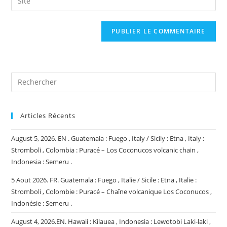
address
l’URL
comment
to
de
comment
votre
site
(facultatif)
Articles Récents
August 5, 2026. EN . Guatemala : Fuego , Italy / Sicily : Etna , Italy :
Stromboli , Colombia : Puracé – Los Coconucos volcanic chain ,
Indonesia : Semeru .
5 Aout 2026. FR. Guatemala : Fuego , Italie / Sicile : Etna , Italie :
Stromboli , Colombie : Puracé – Chaîne volcanique Los Coconucos ,
Indonésie : Semeru .
August 4, 2026.EN. Hawaii : Kilauea , Indonesia : Lewotobi Laki-laki ,