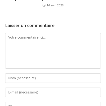
14 avril 2023
Laisser un commentaire
Comment
Enter
your
name
Enter
or
your
username
email
Saisir
to