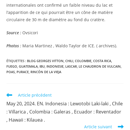
internationales ont confirmé un faible niveau du lac et
l’apparition de ce qui pourrait être un cône de matière
circulaire de 30 m de diamètre au fond du cratère.
Source :
Ovsicori
Photos :
Maria Martinez
,
Waldo Taylor de ICE. ( archives).
ÉTIQUETTES :
BLOG GEORGES VITTON
,
CHILI
,
COLOMBIE
,
COSTA RICA
,
FUEGO
,
GUATEMALA
,
IBU
,
INDONESIE
,
LASCAR
,
LE CHAUDRON DE VULCAIN
,
POAS
,
PURACE
,
RINCÓN DE LA VIEJA
Read
Article précédent
more
May 20, 2024. EN. Indonesia : Lewotobi Laki-laki , Chile
articles
: Villarica , Colombia : Galeras , Ecuador : Reventador
, Hawaii : Kilauea .
Article suivant