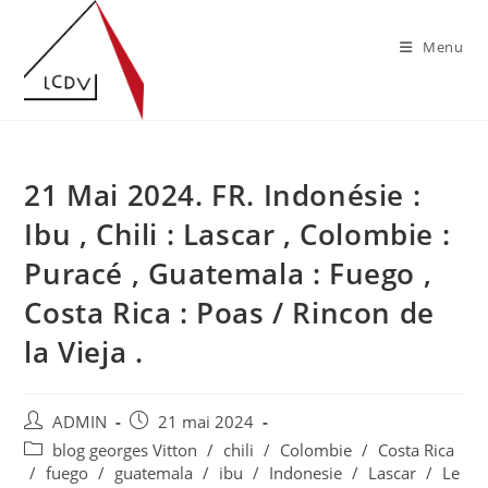
Skip
to
Menu
content
21 Mai 2024. FR. Indonésie :
Ibu , Chili : Lascar , Colombie :
Puracé , Guatemala : Fuego ,
Costa Rica : Poas / Rincon de
la Vieja .
Auteur/autrice
Publication
ADMIN
21 mai 2024
de
publiée :
Post
blog georges Vitton
/
chili
/
Colombie
/
Costa Rica
la
category:
/
fuego
/
guatemala
/
ibu
/
Indonesie
/
Lascar
/
Le