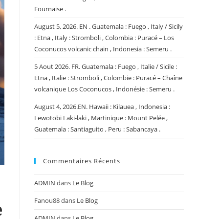
Fournaise .
August 5, 2026. EN . Guatemala : Fuego , Italy / Sicily
: Etna , Italy : Stromboli , Colombia : Puracé – Los
Coconucos volcanic chain , Indonesia : Semeru .
5 Aout 2026. FR. Guatemala : Fuego , Italie / Sicile :
Etna , Italie : Stromboli , Colombie : Puracé – Chaîne
volcanique Los Coconucos , Indonésie : Semeru .
August 4, 2026.EN. Hawaii : Kilauea , Indonesia :
Lewotobi Laki-laki , Martinique : Mount Pelée ,
Guatemala : Santiaguito , Peru : Sabancaya .
Commentaires Récents
ADMIN
dans
Le Blog
Fanou88
dans
Le Blog
e
ADMIN
dans
Le Blog