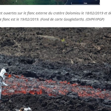
sont ouvertes sur le flanc externe du cratère Dolomieu le 18/02/2019 et d
 le flanc est le 19/02/2019. (Fond de carte GoogleEarth). (OVPF/IPGP)