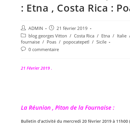
: Etna , Costa Rica : Po
Auteur/autrice
Publication
ADMIN
21 février 2019
de
publiée :
Post
blog georges Vitton
/
Costa Rica
/
Etna
/
Italie
la
category:
fournaise
/
Poas
/
popocatepetl
/
Sicile
publication :
Commentaires
0 commentaire
de
la
publication :
21 Février 2019 .
La Réunion , Piton de la Fournaise :
Bulletin d’activité du mercredi 20 février 2019 à 11h00 