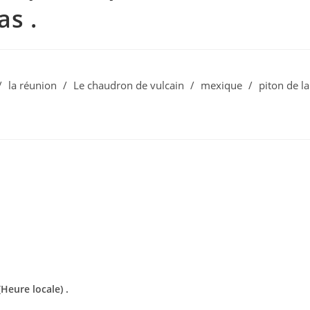
as .
/
la réunion
/
Le chaudron de vulcain
/
mexique
/
piton de la
(Heure locale) .