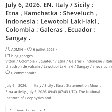
July 6, 2026. EN. Italy / Sicily :
Etna , Kamchatka : Sheveluch ,
Indonesia : Lewotobi Laki-laki ,
Colombia : Galeras , Ecuador :
Sangay .
Auteur/autrice
Publication
ADMIN
6 juillet 2026
de
publiée :
Post
blog georges
la
category:
Vitton
/
Colombie
/
Equateur
/
Etna
/
Galeras
/
Indonesie
/
Ital
publication :
chaudron de vulcain
/
Lewotobi Laki-laki
/
Sangay
/
sheveluch
Commentaires
0 commentaire
de
la
July 6 , 2026. Italy / Sicily , Etna : Statement on Mount
publication :
Etna activity, July 5, 2026, 09:43 (07:43 UTC). The National
Institute of Geophysics and…
July
Continuer La Lecture