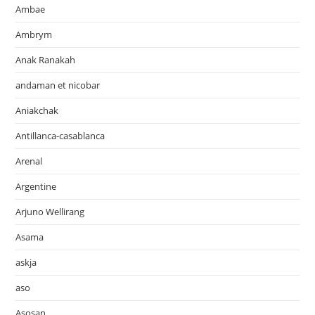
Ambae
Ambrym
Anak Ranakah
andaman et nicobar
Aniakchak
Antillanca-casablanca
Arenal
Argentine
Arjuno Wellirang
Asama
askja
aso
Asosan