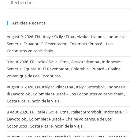
Etna
,
Kamchatka
:
Sheveluch
Articles Récents
,
Indonésie
:
August 9, 2026. EN . Italy / Sicily : Etna , Alaska : Iliamna , Indonesia :
Lewotobi
Laki-
Semeru , Ecuador : El Reventador , Colombia : Puracé – Los
Laki
Coconucos volcanic chain .
,
Colombie
:
9 Aout 2026. FR. Italie / Sicile : Etna , Alaska : Iliamna , Indonésie :
Galeras
,
Semeru , Equateur : El Reventador , Colombie : Puracé – Chaîne
Equateur
volcanique de Los Coconucos .
:
Sangay
.
August 8, 2026. EN. Italy / Sicily : Etna , Italy : Stromboli , Indonesia :
Ili Lewotolok , Colombia : Puracé – Los Coconucos volcanic chain ,
Costa Rica : Rincón de la Vieja .
8 Aout 2026. FR. Italie / Sicile : Etna , Italie : Stromboli , Indonésie : Ili
Lewotolok , Colombie : Puracé – Chaîne volcanique de Los
Coconucos , Costa Rica : Rincon de la Vieja .
August 7, 2026. EN. Italy : Stromboli , Italy / Sicily : Etna , Indonesia :