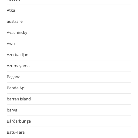
Atka
australie
Avachinsky
Awu
Azerbaidjan
Azumayama
Bagana
Banda Api
barren island
barva
Bárðarbunga
Batu-Tara