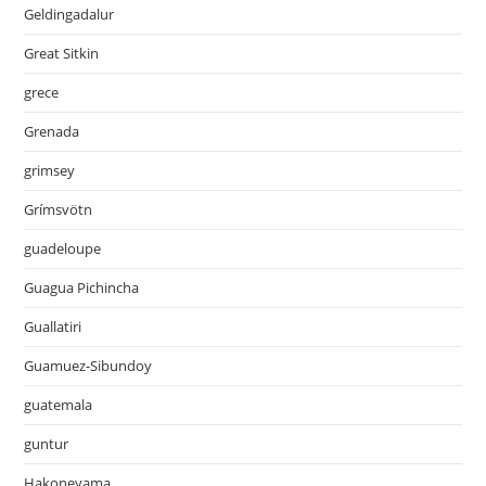
Geldingadalur
Great Sitkin
grece
Grenada
grimsey
Grímsvötn
guadeloupe
Guagua Pichincha
Guallatiri
Guamuez-Sibundoy
guatemala
guntur
Hakoneyama