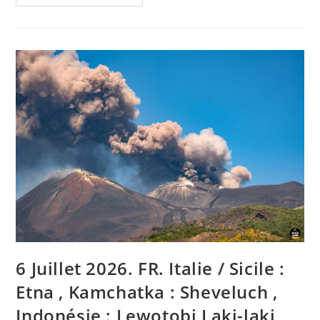
6,
2026.
EN.
Italy
/
Sicily
:
Etna
,
Kamchatka
:
Sheveluch
,
Indonesia
:
Lewotobi
Laki-
Laki
,
Colombia
:
Galeras
,
Ecuador
:
Sangay
6 Juillet 2026. FR. Italie / Sicile :
.
Etna , Kamchatka : Sheveluch ,
Indonésie : Lewotobi Laki-laki ,