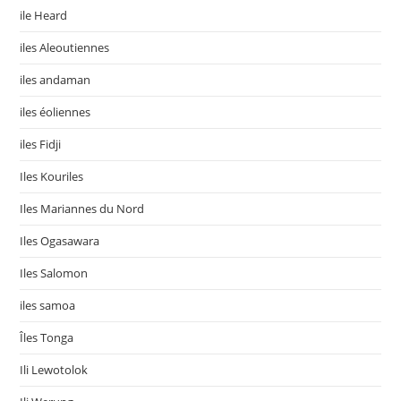
ile Heard
iles Aleoutiennes
iles andaman
iles éoliennes
iles Fidji
Iles Kouriles
Iles Mariannes du Nord
Iles Ogasawara
Iles Salomon
iles samoa
Îles Tonga
Ili Lewotolok