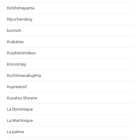
Kirishimayama
Klyuchevskoy
korovin
Krakatau
Krasheninnikov
Kronotsky
Kuchinoerabujima
Kupreanof
Kusatsu-Shirane
La Dominique
La Martinique
La palma