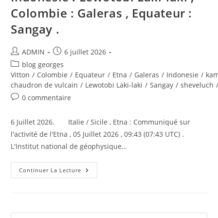
Colombie : Galeras , Equateur :
Sangay .
Auteur/autrice
Publication
ADMIN
6 juillet 2026
de
publiée :
Post
blog georges
la
category:
Vitton
/
Colombie
/
Equateur
/
Etna
/
Galeras
/
Indonesie
/
kam
publication :
chaudron de vulcain
/
Lewotobi Laki-laki
/
Sangay
/
sheveluch
Commentaires
0 commentaire
de
la
6 Juillet 2026. Italie / Sicile , Etna : Communiqué sur
publication :
l'activité de l'Etna , 05 Juillet 2026 , 09:43 (07:43 UTC) .
L'Institut national de géophysique…
6
Continuer La Lecture
Juillet
2026.
FR.
Italie
/
Sicile
: