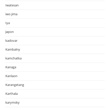
Iwatesan
iwo jima
Iya
Japon
kadovar
Kambalny
kamchatka
Kanaga
Kanlaon
Karangetang
Karthala
karymsky