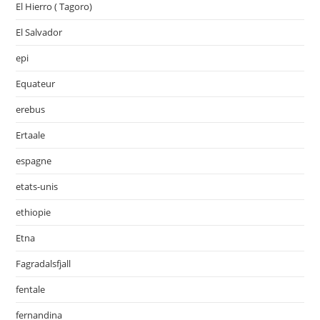
El Hierro ( Tagoro)
El Salvador
epi
Equateur
erebus
Ertaale
espagne
etats-unis
ethiopie
Etna
Fagradalsfjall
fentale
fernandina