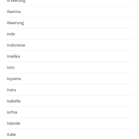
Ili Werung
Iliamna
Iliwerung
inde
Indonesie
Inielika
Ioto
Ioyama
Irazu
isabella
ischia
Islande
Italie