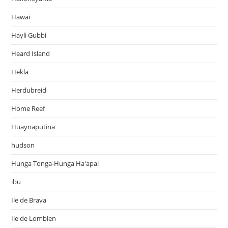
Hawai
Hayli Gubbi
Heard Island
Hekla
Herdubreid
Home Reef
Huaynaputina
hudson
Hunga Tonga-Hunga Ha'apai
ibu
Ile de Brava
Ile de Lomblen