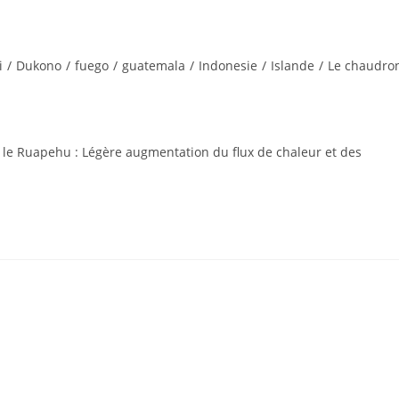
i
/
Dukono
/
fuego
/
guatemala
/
Indonesie
/
Islande
/
Le chaudro
le Ruapehu : Légère augmentation du flux de chaleur et des