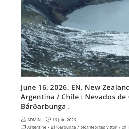
June 16, 2026. EN. New Zealand
Argentina / Chile : Nevados de 
Bárðarbunga .
Auteur/autrice
Publication
ADMIN
16 juin 2026
de
publiée :
Post
Argentine
/
Bárðarbunga
/
blog georges Vitton
/
chil