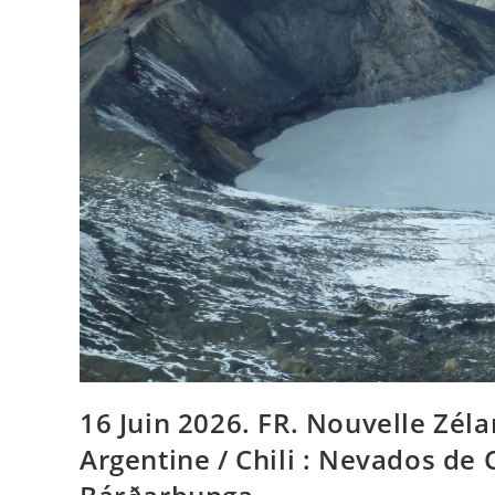
Guatemala
:
Fuego
,
Iceland
:
Bárðarbunga
.
16 Juin 2026. FR. Nouvelle Zél
Argentine / Chili : Nevados de C