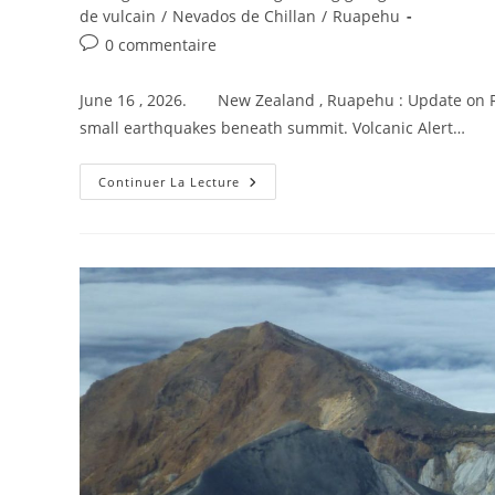
la
category:
de vulcain
/
Nevados de Chillan
/
Ruapehu
publication :
Commentaires
0 commentaire
de
la
June 16 , 2026. New Zealand , Ruapehu : Update on Ru
publication :
small earthquakes beneath summit. Volcanic Alert…
June
Continuer La Lecture
16,
2026.
EN.
New
Zealand
:
Ruapehu
,
Indonesia
:
Dukono
,
Argentina
/
Chile
:
Nevados
De
Chillán
,