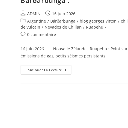
Bárðarbunga .
Auteur/autrice
Publication
ADMIN
16 juin 2026
de
publiée :
Post
Argentine
/
Bárðarbunga
/
blog georges Vitton
/
chil
la
category:
de vulcain
/
Nevados de Chillan
/
Ruapehu
publication :
Commentaires
0 commentaire
de
la
16 Juin 2026. Nouvelle Zélande , Ruapehu : Point sur 
publication :
émissions de gaz, petits séismes persistants…
16
Continuer La Lecture
Juin
2026.
FR.
Nouvelle
Zélande
:
Ruapehu
,
Indonésie
:
Dukono
,
Argentine
/