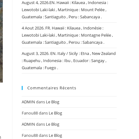
August 4, 2026.EN. Hawaii : Kilauea , Indonesia :
Lewotobi Laki-laki , Martinique : Mount Pelée ,
Guatemala : Santiaguito , Peru : Sabancaya .
4 Aout 2026. FR. Hawaii : Kilauea , Indonésie :
Lewotobi Laki-laki , Martinique : Montagne Pelée ,
Guatemala : Santiaguito , Perou : Sabancaya .
August 3, 2026. EN. Italy / Sicily : Etna , New Zealand
: Ruapehu , Indonesia : Ibu , Ecuador : Sangay ,
Guatemala : Fuego .
Commentaires Récents
:
ADMIN
dans
Le Blog
Fanou88
dans
Le Blog
ADMIN
dans
Le Blog
Fanou88
dans
Le Blog
n