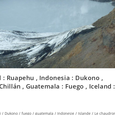
 : Ruapehu , Indonesia : Dukono ,
Chillán , Guatemala : Fuego , Iceland 
i
/
Dukono
/
fuego
/
guatemala
/
Indonesie
/
Islande
/
Le chaudro