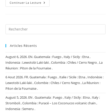
5
Continuer La Lecture
Juin
2026.
FR.
Indonésie
:
Lewotobi
Laki-
Laki
,
Mer
De
Bismarck
Articles Récents
:
Titan
Ridge
August 6, 2026. EN. Guatemala : Fuego , Italy / Sicily : Etna ,
,
Japon
Indonesia : Lewotobi Laki-laki , Colombia : Chiles / Cerro Negro , La
:
Réunion : Piton de la Fournaise .
Tokachidake
,
Philippines
6 Aout 2026. FR. Guatemala : Fuego , Italie / Sicile : Etna , Indonésie :
:
Mayon
Lewotobi Laki-laki , Colombie : Chiles / Cerro Negro , La Réunion :
,
Piton de la Fournaise .
Colombie
:
Galeras
August 5, 2026. EN . Guatemala : Fuego , Italy / Sicily : Etna , Italy :
.
Stromboli , Colombia : Puracé – Los Coconucos volcanic chain ,
Indonesia : Semeru .