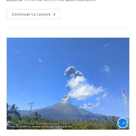
June
Continuer La Lecture
5,
2026.
EN.
Indonesia
:
Lewotobi
Laki-
Laki
,
Bismarck
Sea
:
Titan
Ridge
,
Japan
:
Tokachidake
,
Philippines
:
Mayon
,
Colombia:
Galeras
.