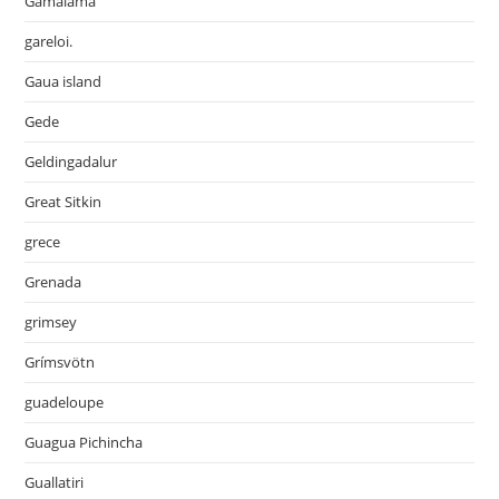
Gamalama
gareloi.
Gaua island
Gede
Geldingadalur
Great Sitkin
grece
Grenada
grimsey
Grímsvötn
guadeloupe
Guagua Pichincha
Guallatiri