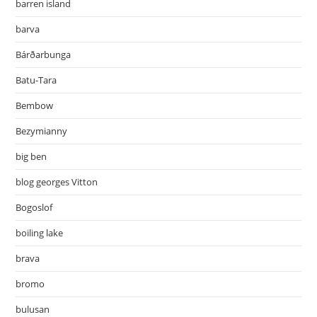
barren island
barva
Bárðarbunga
Batu-Tara
Bembow
Bezymianny
big ben
blog georges Vitton
Bogoslof
boiling lake
brava
bromo
bulusan