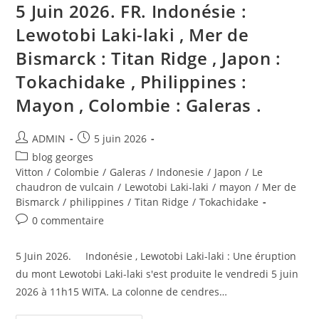
5 Juin 2026. FR. Indonésie :
Lewotobi Laki-laki , Mer de
Bismarck : Titan Ridge , Japon :
Tokachidake , Philippines :
Mayon , Colombie : Galeras .
Auteur/autrice
Publication
ADMIN
5 juin 2026
de
publiée :
Post
blog georges
la
category:
Vitton
/
Colombie
/
Galeras
/
Indonesie
/
Japon
/
Le
publication :
chaudron de vulcain
/
Lewotobi Laki-laki
/
mayon
/
Mer de
Bismarck
/
philippines
/
Titan Ridge
/
Tokachidake
Commentaires
0 commentaire
de
la
5 Juin 2026. Indonésie , Lewotobi Laki-laki : Une éruption
publication :
du mont Lewotobi Laki-laki s'est produite le vendredi 5 juin
2026 à 11h15 WITA. La colonne de cendres…