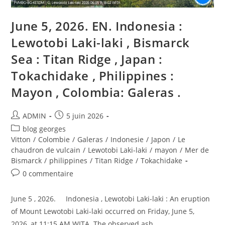
June 5, 2026. EN. Indonesia :
Lewotobi Laki-laki , Bismarck
Sea : Titan Ridge , Japan :
Tokachidake , Philippines :
Mayon , Colombia: Galeras .
Auteur/autrice
Publication
ADMIN
5 juin 2026
de
publiée :
Post
blog georges
la
category:
Vitton
/
Colombie
/
Galeras
/
Indonesie
/
Japon
/
Le
publication :
chaudron de vulcain
/
Lewotobi Laki-laki
/
mayon
/
Mer de
Bismarck
/
philippines
/
Titan Ridge
/
Tokachidake
Commentaires
0 commentaire
de
la
June 5 , 2026. Indonesia , Lewotobi Laki-laki : An eruption
publication :
of Mount Lewotobi Laki-laki occurred on Friday, June 5,
2026, at 11:15 AM WITA. The observed ash…