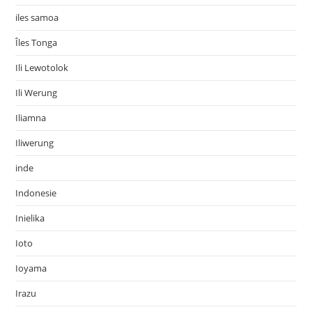
iles samoa
Îles Tonga
Ili Lewotolok
Ili Werung
Iliamna
Iliwerung
inde
Indonesie
Inielika
Ioto
Ioyama
Irazu