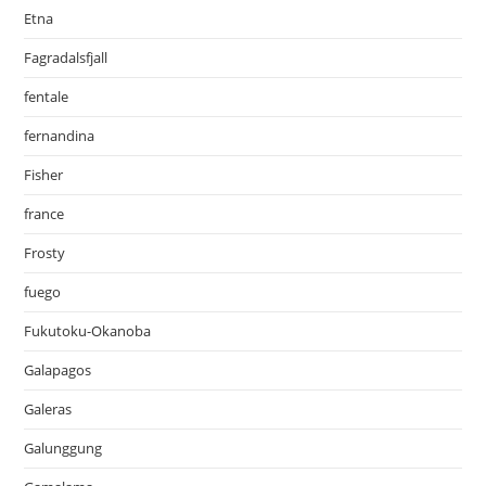
Etna
Fagradalsfjall
fentale
fernandina
Fisher
france
Frosty
fuego
Fukutoku-Okanoba
Galapagos
Galeras
Galunggung