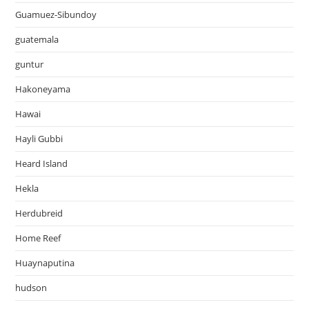
Guamuez-Sibundoy
guatemala
guntur
Hakoneyama
Hawai
Hayli Gubbi
Heard Island
Hekla
Herdubreid
Home Reef
Huaynaputina
hudson