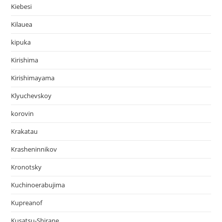
Kiebesi
Kilauea
kipuka
Kirishima
Kirishimayama
Klyuchevskoy
korovin
Krakatau
Krasheninnikov
Kronotsky
Kuchinoerabujima
Kupreanof
Kusatsu-Shirane