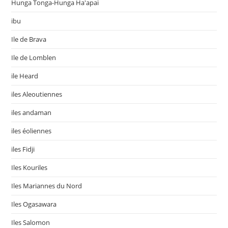
Hunga Tonga-Hunga Ha'apai
ibu
Ile de Brava
Ile de Lomblen
ile Heard
iles Aleoutiennes
iles andaman
iles éoliennes
iles Fidji
Iles Kouriles
Iles Mariannes du Nord
Iles Ogasawara
Iles Salomon