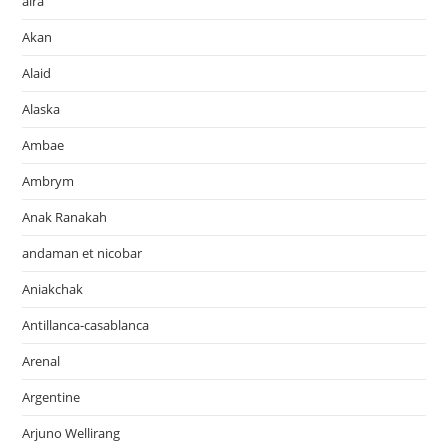
aira
Akan
Alaid
Alaska
Ambae
Ambrym
Anak Ranakah
andaman et nicobar
Aniakchak
Antillanca-casablanca
Arenal
Argentine
Arjuno Wellirang