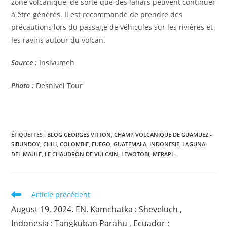
zone volcanique, de sorte que des lahars peuvent continuer
à être générés. Il est recommandé de prendre des
précautions lors du passage de véhicules sur les rivières et
les ravins autour du volcan.
Source :
Insivumeh
Photo :
Desnivel Tour
ÉTIQUETTES :
BLOG GEORGES VITTON
,
CHAMP VOLCANIQUE DE GUAMUEZ -
SIBUNDOY
,
CHILI
,
COLOMBIE
,
FUEGO
,
GUATEMALA
,
INDONESIE
,
LAGUNA
DEL MAULE
,
LE CHAUDRON DE VULCAIN
,
LEWOTOBI
,
MERAPI .
Read
Article précédent
more
August 19, 2024. EN. Kamchatka : Sheveluch ,
articles
Indonesia : Tangkuban Parahu , Ecuador :