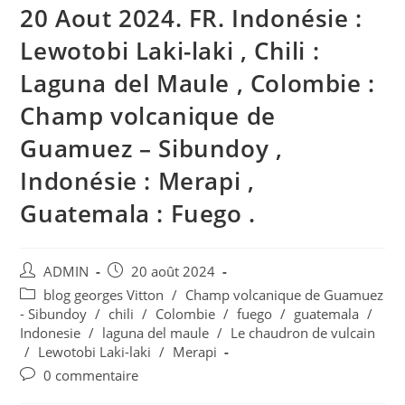
20 Aout 2024. FR. Indonésie :
Lewotobi Laki-laki , Chili :
Laguna del Maule , Colombie :
Champ volcanique de
Guamuez – Sibundoy ,
Indonésie : Merapi ,
Guatemala : Fuego .
Auteur/autrice
Publication
ADMIN
20 août 2024
de
publiée :
Post
blog georges Vitton
/
Champ volcanique de Guamuez
la
category:
- Sibundoy
/
chili
/
Colombie
/
fuego
/
guatemala
/
publication :
Indonesie
/
laguna del maule
/
Le chaudron de vulcain
/
Lewotobi Laki-laki
/
Merapi
Commentaires
0 commentaire
de