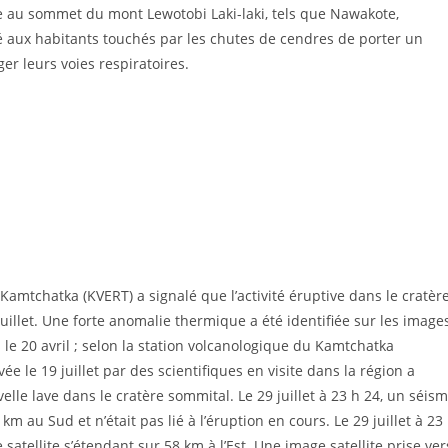
ce au sommet du mont Lewotobi Laki-laki, tels que Nawakote,
lé aux habitants touchés par les chutes de cendres de porter un
er leurs voies respiratoires.
Kamtchatka (KVERT) a signalé que l’activité éruptive dans le cratèr
uillet. Une forte anomalie thermique a été identifiée sur les image
s le 20 avril ; selon la station volcanologique du Kamtchatka
ée le 19 juillet par des scientifiques en visite dans la région a
le lave dans le cratère sommital. Le 29 juillet à 23 h 24, un séis
m au Sud et n’était pas lié à l’éruption en cours. Le 29 juillet à 23
atellite s’étendant sur 58 km à l’Est. Une image satellite prise ver