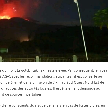
ité du mont Lewotobi Laki-laki reste élevée. Par conséquent, le nivea
(SIAGA), avec les recommandations suivantes : il est conseillé au
 rayon de 6 km et dans un rayon de 7 km au Sud-Ouest-Nord-Est de
es directives des autorités locales. Il est également demandé au
nt de sources incertaines.
e d’être conscients du risque de lahars en cas de fortes pluies, en