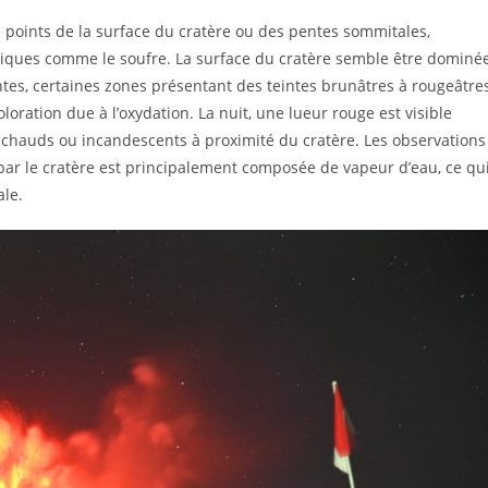
points de la surface du cratère ou des pentes sommitales,
niques comme le soufre. La surface du cratère semble être dominé
tes, certaines zones présentant des teintes brunâtres à rougeâtres
ration due à l’oxydation. La nuit, une lueur rouge est visible
chauds ou incandescents à proximité du cratère. Les observations
par le cratère est principalement composée de vapeur d’eau, ce qu
le.