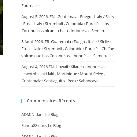
Fournaise .
August 5, 2026. EN . Guatemala : Fuego , Italy / Sicily
: Etna , Italy : Stromboli , Colombia : Puracé – Los
Coconucos volcanic chain , Indonesia : Semeru .
5 Aout 2026. FR. Guatemala : Fuego , Italie / Sicile :
Etna , Italie : Stromboli , Colombie : Puracé – Chaîne
volcanique Los Coconucos , Indonésie : Semeru .
August 4, 2026.EN. Hawaii : Kilauea , Indonesia :
Lewotobi Laki-laki , Martinique : Mount Pelée ,
Guatemala : Santiaguito , Peru : Sabancaya .
Commentaires Récents
ADMIN
dans
Le Blog
Fanou88
dans
Le Blog
ADMIN
dans
Le Blog