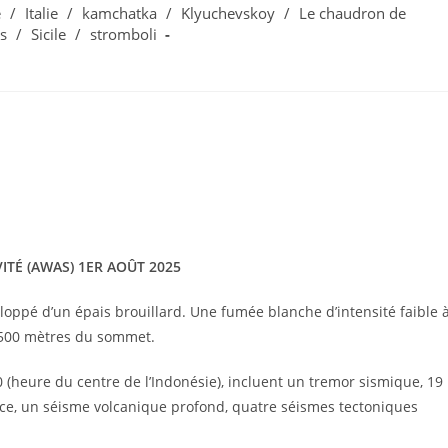
e
/
Italie
/
kamchatka
/
Klyuchevskoy
/
Le chaudron de
s
/
Sicile
/
stromboli
VITÉ (AWAS) 1ER AOÛT 2025
veloppé d’un épais brouillard. Une fumée blanche d’intensité faible 
-500 mètres du sommet.
0 (heure du centre de l’Indonésie), incluent un tremor sismique, 19
e, un séisme volcanique profond, quatre séismes tectoniques