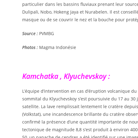
particulier dans les bassins fluviaux prenant leur sour
Dulipali, Nobo, Hokeng Jaya et Nurabelen. Il est conseil
masque ou de se couvrir le nez et la bouche pour protég
Source :
PVMBG
Photos :
Magma Indonésie
Kamchatka , Klyuchevskoy :
L’équipe d’intervention en cas d’éruption volcanique du 
sommital du Klyuchevskoy s’est poursuivie du 17 au 30 j
satellite. La lave remplissait lentement le cratère depui
(Volkstat), une incandescence brillante du cratère observ
confirmé la présence d’une quantité importante de nouvel
tectonique de magnitude 8,8 s’est produit à environ 400 k
50, un panache de cendres a été identifié sur une image s