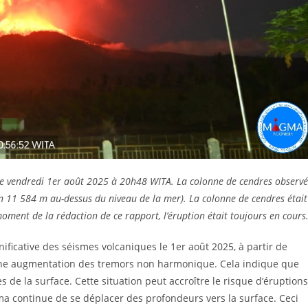
 le vendredi 1er août 2025 à 20h48 WITA. La colonne de cendres observ
n 11 584 m au-dessus du niveau de la mer). La colonne de cendres était
 moment de la rédaction de ce rapport, l’éruption était toujours en cours
icative des séismes volcaniques le 1er août 2025, à partir de
une augmentation des tremors non harmonique. Cela indique que
s de la surface. Cette situation peut accroître le risque d’éruptions
ma continue de se déplacer des profondeurs vers la surface. Ceci