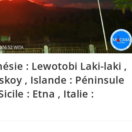
ésie : Lewotobi Laki-laki ,
koy , Islande : Péninsule
icile : Etna , Italie :