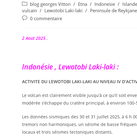
de
publiée :
Post
blog georges Vitton
/
Etna
/
Indonesie
/
Island
la
category:
vulcain
/
Lewotobi Laki-laki
/
Peninsule de Reykjane
publication :
Commentaires
0 commentaire
de
la
publication :
2 Aout 2025 .
Indonésie , Lewotobi Laki-laki :
ACTIVITE DU LEWOTOBI LAKI-LAKI AU NIVEAU IV D’ACTI
Le volcan est clairement visible jusqu’à ce qu’il soit en
modérée s’échappe du cratère principal, à environ 100
Les données sismiques des 30 et 31 juillet 2025, à 6 h 0
tremors non harmoniques, un séisme de basse fréquenc
locaux et trois séismes tectoniques distants.