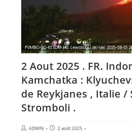
2 Aout 2025 . FR. Indon
Kamchatka : Klyuchevs
de Reykjanes , Italie / S
Stromboli .
Auteur/autrice
Publication
ADMIN
2 août 2025